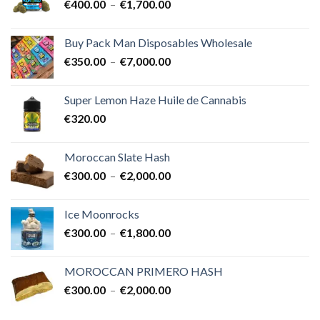
Plage
€
400.00
–
€
1,700.00
à
de
€25,000.00
prix :
Buy Pack Man Disposables Wholesale
€400.00
Plage
€
350.00
–
€
7,000.00
à
de
€1,700.00
prix :
Super Lemon Haze Huile de Cannabis
€350.00
€
320.00
à
€7,000.00
Moroccan Slate Hash
Plage
€
300.00
–
€
2,000.00
de
prix :
Ice Moonrocks
€300.00
Plage
€
300.00
–
€
1,800.00
à
de
€2,000.00
prix :
MOROCCAN PRIMERO HASH
€300.00
Plage
€
300.00
–
€
2,000.00
à
de
€1,800.00
prix :