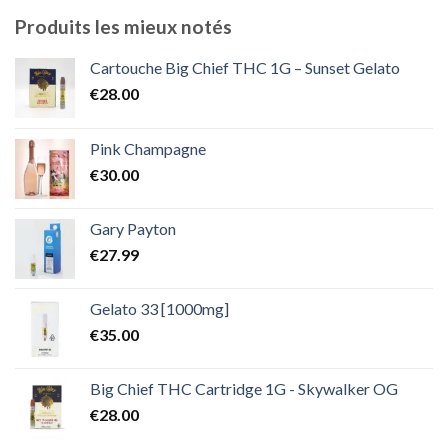
€300.00
Produits les mieux notés
à
€2,000.00
Cartouche Big Chief THC 1G – Sunset Gelato
€
28.00
Pink Champagne
€
30.00
Gary Payton
€
27.99
Gelato 33 [1000mg]
€
35.00
Big Chief THC Cartridge 1G - Skywalker OG
€
28.00