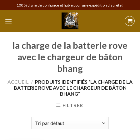
Skip
100 % digne de confiance et fiable pour une expédition discrète !
to
content
la charge de la batterie rove
avec le chargeur de bâton
bhang
ACCUEIL
/
PRODUITS IDENTIFIÉS “LA CHARGE DE LA
BATTERIE ROVE AVEC LE CHARGEUR DE BÂTON
BHANG”
FILTRER