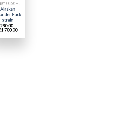
VARIÉTÉS DE MARIJUANA
Alaskan
under Fuck
strain
280.00
–
Plage
€
1,700.00
de
prix :
€280.00
à
€1,700.00