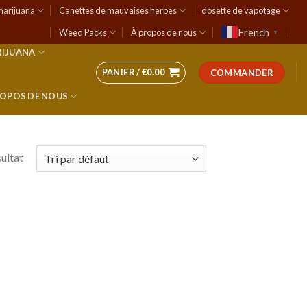
marijuana
Canettes de mauvaises herbes
dosette de vapotage
French
Weed Packs
À propos de nous
▼
RIJUANA
PANIER /
€
0.00
COMMANDER
ROPOS DE NOUS
sultat