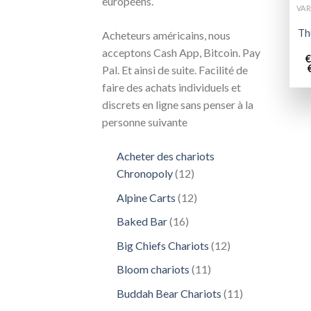
européens.
Th
Acheteurs américains, nous
acceptons Cash App, Bitcoin. Pay
€
Pal. Et ainsi de suite. Facilité de
faire des achats individuels et
discrets en ligne sans penser à la
personne suivante
Acheter des chariots
12
Chronopoly
12
produits
12
Alpine Carts
12
produits
16
Baked Bar
16
produits
12
Big Chiefs Chariots
12
produits
11
Bloom chariots
11
produits
11
Buddah Bear Chariots
11
produits