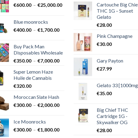
Cartouche Big Chie
Plage
€
600.00
–
€
25,000.00
THC 1G – Sunset
de
Gelato
prix :
Blue moonrocks
€600.00
€
28.00
Plage
€
400.00
–
€
1,700.00
à
Pink Champagne
de
€25,000.00
prix :
€
30.00
Buy Pack Man
€400.00
Disposables Wholesale
à
Plage
Gary Payton
€
350.00
–
€
7,000.00
€1,700.00
de
€
27.99
Super Lemon Haze
prix :
Huile de Cannabis
€350.00
Gelato 33 [1000mg
€
320.00
à
€7,000.00
€
35.00
Moroccan Slate Hash
Plage
€
300.00
–
€
2,000.00
Big Chief THC
de
Cartridge 1G -
prix :
Ice Moonrocks
Skywalker OG
€300.00
Plage
€
300.00
–
€
1,800.00
€
28.00
à
de
€2,000.00