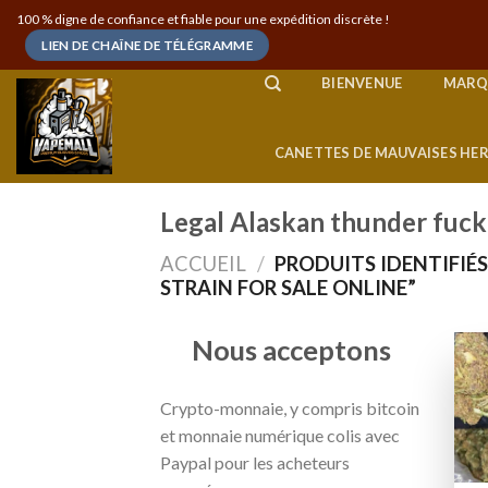
Skip
100 % digne de confiance et fiable pour une expédition discrète !
to
LIEN DE CHAÎNE DE TÉLÉGRAMME
content
BIENVENUE
MARQ
CANETTES DE MAUVAISES HE
Legal Alaskan thunder fuck 
ACCUEIL
/
PRODUITS IDENTIFIÉ
STRAIN FOR SALE ONLINE”
Nous acceptons
Crypto-monnaie, y compris bitcoin
et monnaie numérique colis avec
Paypal pour les acheteurs