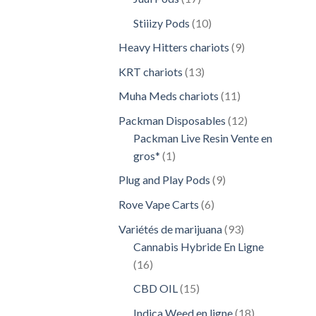
produits
10
Stiiizy Pods
10
produits
9
Heavy Hitters chariots
9
produits
13
KRT chariots
13
produits
11
Muha Meds chariots
11
produits
12
Packman Disposables
12
produits
Packman Live Resin Vente en
1
gros*
1
produit
9
Plug and Play Pods
9
produits
6
Rove Vape Carts
6
produits
93
Variétés de marijuana
93
produits
Cannabis Hybride En Ligne
16
16
produits
15
CBD OIL
15
produits
18
Indica Weed en ligne
18