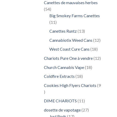
Canettes de mauvaises herbes
54
54
produits
Big Smokey Farms Canettes
11
11
produits
13
Canettes Runtz
13
produits
12
Cannabiotix Weed Cans
12
produits
18
West Coast Cure Cans
18
produits
12
Chariots Pure One à vendre
12
produits
18
Church Cannabis Vape
18
produits
18
Coldfire Extracts
18
produits
Cookies High Flyers Chariots
9
9
produits
11
DIME CHARIOTS
11
produits
27
dosette de vapotage
27
17
produits
Juul Pods
17