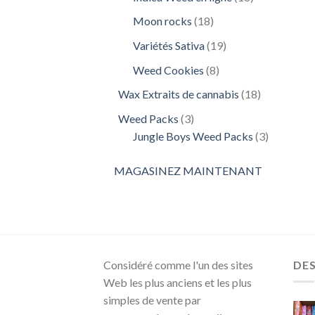
produits
18
Moon rocks
18
produits
19
Variétés Sativa
19
produits
8
Weed Cookies
8
produits
18
Wax Extraits de cannabis
18
produits
3
Weed Packs
3
produits
3
Jungle Boys Weed Packs
3
produits
MAGASINEZ MAINTENANT
Considéré comme l'un des sites
DE
Web les plus anciens et les plus
simples de vente par