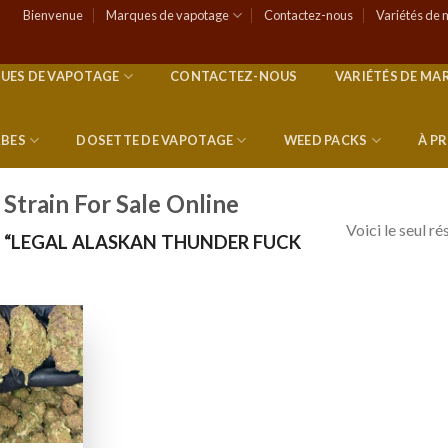
Bienvenue
Marques de vapotage
Contactez-nous
Variétés de 
UES DE VAPOTAGE
CONTACTEZ-NOUS
VARIÉTÉS DE MA
RBES
DOSETTE DE VAPOTAGE
WEED PACKS
À P
Strain For Sale Online
Voici le seul ré
S “LEGAL ALASKAN THUNDER FUCK
Add to
wishlist