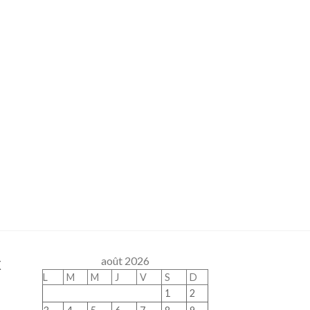
x
août 2026
L
M
M
J
V
S
D
1
2