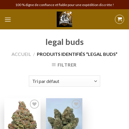
Skip
100 % digne de confiance et fiable pour une expédition discrète !
to
content
legal buds
ACCUEIL
/
PRODUITS IDENTIFIÉS “LEGAL BUDS”
FILTRER
Add to
Add to
wishlist
wishlist