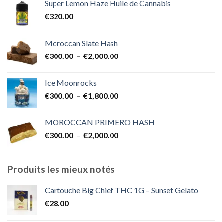
Super Lemon Haze Huile de Cannabis
€350.00
€
320.00
à
€7,000.00
Moroccan Slate Hash
Plage
€
300.00
–
€
2,000.00
de
prix :
Ice Moonrocks
€300.00
Plage
€
300.00
–
€
1,800.00
à
de
€2,000.00
prix :
MOROCCAN PRIMERO HASH
€300.00
Plage
€
300.00
–
€
2,000.00
à
de
€1,800.00
prix :
€300.00
Produits les mieux notés
à
€2,000.00
Cartouche Big Chief THC 1G – Sunset Gelato
€
28.00