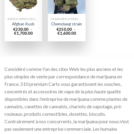
INDICA WEED EN LIGNE
CANNABIS HYBRIDE EN LIGNE
Afghan Kush
Chemdawg strain
€
230.00
–
€
250.00
–
Plage
Plage
€
1,700.00
€
1,600.00
de
de
prix :
prix :
€230.00
€250.00
à
à
€1,700.00
€1,600.00
Considéré comme l'un des sites Web les plus anciens et les
plus simples de vente par correspondance de marijuana en
France, 510 premium Carts vous garantissent les souches,
concentrés et accessoires de vape de la plus haute qualité
disponibles dans l'entreprise de marijuana comme plantes de
cannabis, canettes de cannabis, chariots de vapotage, pré-
rouleaux, produits comestibles, dosettes, biscuits.
Contrairement à nos concurrents, la marijuana pour nous n'est
pas seulement une entreprise commerciale. Les humains