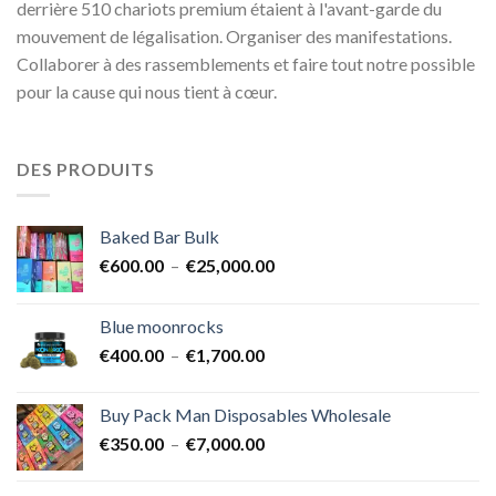
derrière 510 chariots premium étaient à l'avant-garde du
mouvement de légalisation. Organiser des manifestations.
Collaborer à des rassemblements et faire tout notre possible
pour la cause qui nous tient à cœur.
DES PRODUITS
Baked Bar Bulk
Plage
€
600.00
–
€
25,000.00
de
prix :
Blue moonrocks
€600.00
Plage
€
400.00
–
€
1,700.00
à
de
€25,000.00
prix :
Buy Pack Man Disposables Wholesale
€400.00
Plage
€
350.00
–
€
7,000.00
à
de
€1,700.00
prix :