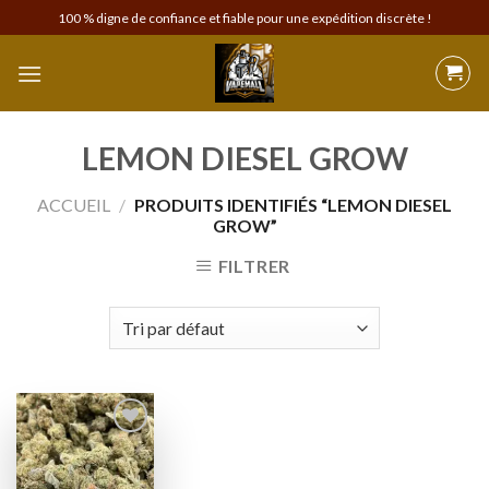
Skip
100 % digne de confiance et fiable pour une expédition discrète !
to
content
LEMON DIESEL GROW
ACCUEIL
/
PRODUITS IDENTIFIÉS “LEMON DIESEL
GROW”
FILTRER
Add to