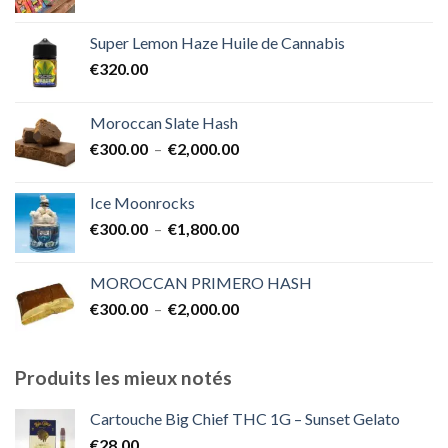
de
€1,700.00
prix :
Super Lemon Haze Huile de Cannabis
€350.00
€
320.00
à
€7,000.00
Moroccan Slate Hash
Plage
€
300.00
–
€
2,000.00
de
prix :
Ice Moonrocks
€300.00
Plage
€
300.00
–
€
1,800.00
à
de
€2,000.00
prix :
MOROCCAN PRIMERO HASH
€300.00
Plage
€
300.00
–
€
2,000.00
à
de
€1,800.00
prix :
€300.00
Produits les mieux notés
à
€2,000.00
Cartouche Big Chief THC 1G – Sunset Gelato
€
28.00