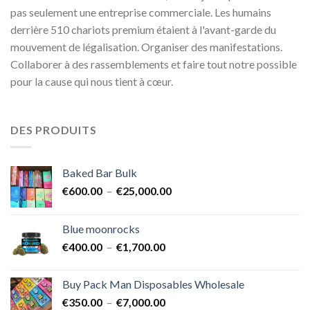
pas seulement une entreprise commerciale. Les humains
derrière 510 chariots premium étaient à l'avant-garde du
mouvement de légalisation. Organiser des manifestations.
Collaborer à des rassemblements et faire tout notre possible
pour la cause qui nous tient à cœur.
DES PRODUITS
Baked Bar Bulk
Plage
€
600.00
–
€
25,000.00
de
prix :
Blue moonrocks
€600.00
Plage
€
400.00
–
€
1,700.00
à
de
€25,000.00
prix :
Buy Pack Man Disposables Wholesale
€400.00
Plage
€
350.00
–
€
7,000.00
à