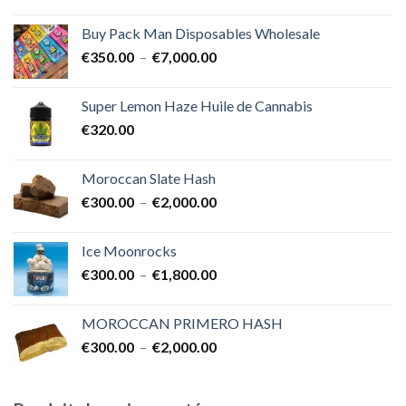
de
€25,000.00
prix :
Buy Pack Man Disposables Wholesale
€400.00
Plage
€
350.00
–
€
7,000.00
à
de
€1,700.00
prix :
Super Lemon Haze Huile de Cannabis
€350.00
€
320.00
à
€7,000.00
Moroccan Slate Hash
Plage
€
300.00
–
€
2,000.00
de
prix :
Ice Moonrocks
€300.00
Plage
€
300.00
–
€
1,800.00
à
de
€2,000.00
prix :
MOROCCAN PRIMERO HASH
€300.00
Plage
€
300.00
–
€
2,000.00
à
de
€1,800.00
prix :
€300.00