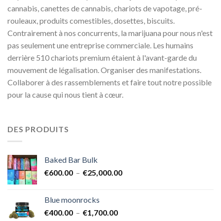
cannabis, canettes de cannabis, chariots de vapotage, pré-
rouleaux, produits comestibles, dosettes, biscuits.
Contrairement à nos concurrents, la marijuana pour nous n'est
pas seulement une entreprise commerciale. Les humains
derrière 510 chariots premium étaient à l'avant-garde du
mouvement de légalisation. Organiser des manifestations.
Collaborer à des rassemblements et faire tout notre possible
pour la cause qui nous tient à cœur.
DES PRODUITS
Baked Bar Bulk
Plage
€
600.00
–
€
25,000.00
de
prix :
Blue moonrocks
€600.00
Plage
€
400.00
–
€
1,700.00
à