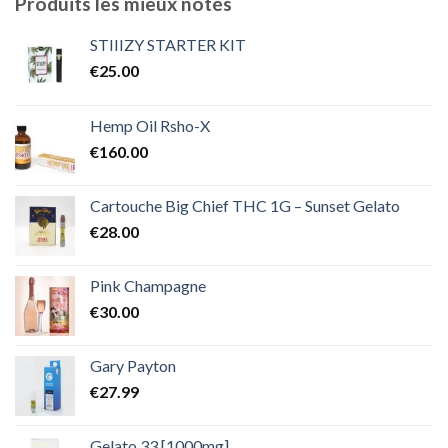
Produits les mieux notés
à
€2,000.00
STIIIZY STARTER KIT
€
25.00
Hemp Oil Rsho-X
€
160.00
Cartouche Big Chief THC 1G – Sunset Gelato
€
28.00
Pink Champagne
€
30.00
Gary Payton
€
27.99
Gelato 33 [1000mg]