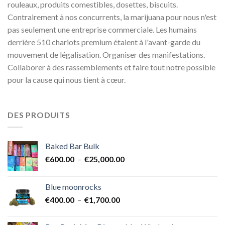
rouleaux, produits comestibles, dosettes, biscuits.
Contrairement à nos concurrents, la marijuana pour nous n'est
pas seulement une entreprise commerciale. Les humains
derrière 510 chariots premium étaient à l'avant-garde du
mouvement de légalisation. Organiser des manifestations.
Collaborer à des rassemblements et faire tout notre possible
pour la cause qui nous tient à cœur.
DES PRODUITS
Baked Bar Bulk
Plage
€
600.00
–
€
25,000.00
de
prix :
Blue moonrocks
€600.00
Plage
€
400.00
–
€
1,700.00
à
de
€25,000.00
prix :