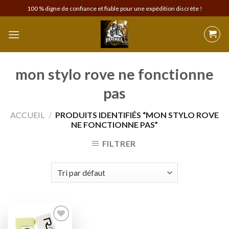
Skip
100 % digne de confiance et fiable pour une expédition discrète !
to
content
mon stylo rove ne fonctionne
pas
ACCUEIL
/
PRODUITS IDENTIFIÉS “MON STYLO ROVE
NE FONCTIONNE PAS”
FILTRER