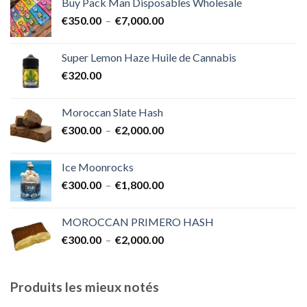
Buy Pack Man Disposables Wholesale
€400.00
Plage
€
350.00
–
€
7,000.00
à
de
€1,700.00
prix :
Super Lemon Haze Huile de Cannabis
€350.00
€
320.00
à
€7,000.00
Moroccan Slate Hash
Plage
€
300.00
–
€
2,000.00
de
prix :
Ice Moonrocks
€300.00
Plage
€
300.00
–
€
1,800.00
à
de
€2,000.00
prix :
MOROCCAN PRIMERO HASH
€300.00
Plage
€
300.00
–
€
2,000.00
à
de
€1,800.00
prix :
€300.00
Produits les mieux notés
à