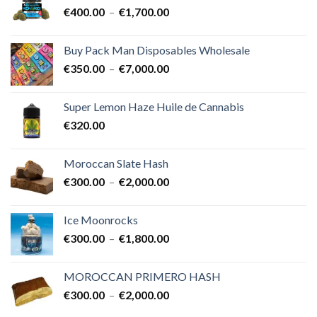
Plage
€
400.00
–
€
1,700.00
à
de
€25,000.00
prix :
Buy Pack Man Disposables Wholesale
€400.00
Plage
€
350.00
–
€
7,000.00
à
de
€1,700.00
prix :
Super Lemon Haze Huile de Cannabis
€350.00
€
320.00
à
€7,000.00
Moroccan Slate Hash
Plage
€
300.00
–
€
2,000.00
de
prix :
Ice Moonrocks
€300.00
Plage
€
300.00
–
€
1,800.00
à
de
€2,000.00
prix :
MOROCCAN PRIMERO HASH
€300.00
Plage
€
300.00
–
€
2,000.00
à
de
€1,800.00