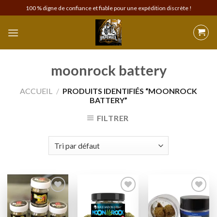
Skip
100 % digne de confiance et fiable pour une expédition discrète !
to
content
moonrock battery
ACCUEIL
/
PRODUITS IDENTIFIÉS “MOONROCK
BATTERY”
FILTRER
Add to
Add to
Add to