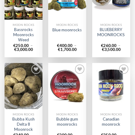
wishlist
wishlist
wishlist
MOON ROCKS
MOON ROCKS
MOON ROCKS
Bassrocks
BLUEBERRY
Blue moonrocks
Moonrocks
MOONROCKS
Weed
€
250.00
–
€
400.00
–
€
260.00
–
Plage
Plage
Plage
€
3,000.00
€
1,700.00
€
3,500.00
de
de
de
prix :
prix :
prix :
€250.00
€400.00
€260.0
à
à
à
€3,000.00
€1,700.00
€3,500.
Add to
Add to
Add to
wishlist
wishlist
wishlist
MOON ROCKS
MOON ROCKS
MOON ROCKS
Bubba Kush
Bubble gum
Canadian
Delta 8
moonrocks
moonrock
Moonrock
€
240.00
–
€
200.00
–
€
250.00
–