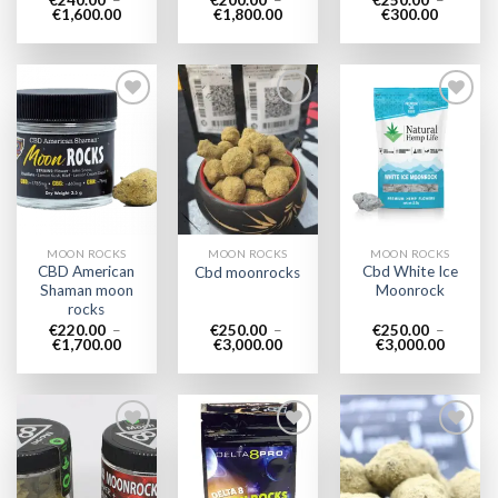
Plage
Plage
Plage
€
1,600.00
€
1,800.00
€
300.00
de
de
de
prix :
prix :
prix :
€240.00
€200.00
€250.00
à
à
à
€1,600.00
€1,800.00
€300.00
Add to
Add to
Add to
wishlist
wishlist
wishlist
MOON ROCKS
MOON ROCKS
MOON ROCKS
CBD American
Cbd White Ice
Cbd moonrocks
Shaman moon
Moonrock
rocks
€
220.00
–
€
250.00
–
€
250.00
–
Plage
Plage
Plage
€
1,700.00
€
3,000.00
€
3,000.00
de
de
de
prix :
prix :
prix :
€220.00
€250.00
€250.0
à
à
à
€1,700.00
€3,000.00
€3,000.
Add to
Add to
Add to