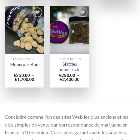
€250.00
€230.00
€250.0
à
à
à
€2,500.00
€1,700.00
€2,500.
Add to
Add to
wishlist
wishlist
MOON ROCKS
MOON ROCKS
Skittles
Moonrock Bud
moonrock
€
230.00
–
€
250.00
–
Plage
Plage
€
1,700.00
€
2,400.00
de
de
prix :
prix :
€230.00
€250.00
à
à
€1,700.00
€2,400.00
Considéré comme l'un des sites Web les plus anciens et les
plus simples de vente par correspondance de marijuana en
France, 510 premium Carts vous garantissent les souches,