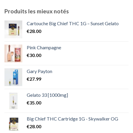
prix :
€300.00
Produits les mieux notés
à
€2,000.00
Cartouche Big Chief THC 1G – Sunset Gelato
€
28.00
Pink Champagne
€
30.00
Gary Payton
€
27.99
Gelato 33 [1000mg]
€
35.00
Big Chief THC Cartridge 1G - Skywalker OG
€
28.00