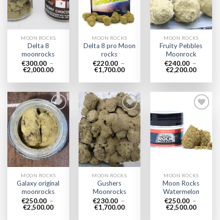
wishlist
wishlist
wishlist
MOON ROCKS
MOON ROCKS
MOON ROCKS
Delta 8
Delta 8 pro Moon
Fruity Pebbles
moonrocks
rocks
Moonrock
€
300.00
–
€
220.00
–
€
240.00
–
Plage
Plage
Plage
€
2,000.00
€
1,700.00
€
2,200.00
de
de
de
prix :
prix :
prix :
€300.00
€220.00
€240.0
à
à
à
€2,000.00
€1,700.00
€2,200.
Add to
Add to
Add to
wishlist
wishlist
wishlist
MOON ROCKS
MOON ROCKS
MOON ROCKS
Galaxy original
Gushers
Moon Rocks
moonrocks
Moonrocks
Watermelon
€
250.00
–
€
230.00
–
€
250.00
–
Plage
Plage
Plage
€
2,500.00
€
1,700.00
€
2,500.00
de
de
de
prix :
prix :
prix :