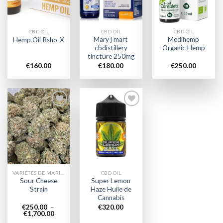
CBD OIL
CBD OIL
CBD OIL
Mary j mart
Medihemp
Hemp Oil Rsho-X
cbdistillery
Organic Hemp
tincture 250mg
€
160.00
€
180.00
€
250.00
Add to
Add to
wishlist
wishlist
VARIÉTÉS DE MARIJUANA
CBD OIL
Sour Cheese
Super Lemon
Strain
Haze Huile de
Cannabis
€
250.00
–
€
320.00
Plage
€
1,700.00
de