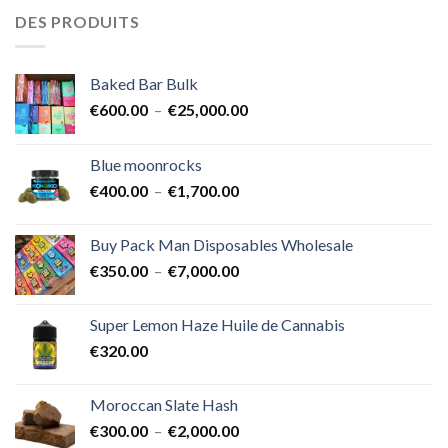
DES PRODUITS
Baked Bar Bulk
Plage
€
600.00
–
€
25,000.00
de
prix :
Blue moonrocks
€600.00
Plage
€
400.00
–
€
1,700.00
à
de
€25,000.00
prix :
Buy Pack Man Disposables Wholesale
€400.00
Plage
€
350.00
–
€
7,000.00
à
de
€1,700.00
prix :
Super Lemon Haze Huile de Cannabis
€350.00
€
320.00
à
€7,000.00
Moroccan Slate Hash
Plage
€
300.00
–
€
2,000.00