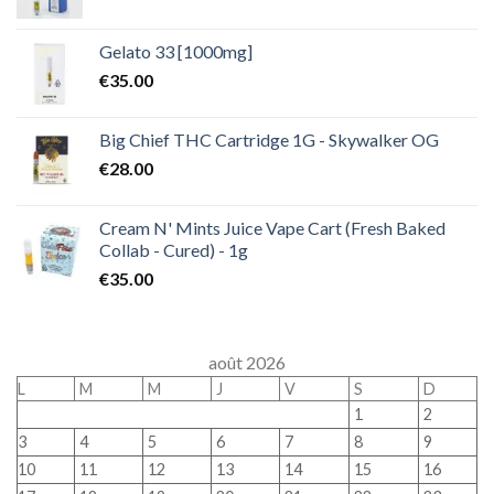
Gelato 33 [1000mg]
€
35.00
Big Chief THC Cartridge 1G - Skywalker OG
€
28.00
Cream N' Mints Juice Vape Cart (Fresh Baked
Collab - Cured) - 1g
€
35.00
août 2026
L
M
M
J
V
S
D
1
2
3
4
5
6
7
8
9
10
11
12
13
14
15
16