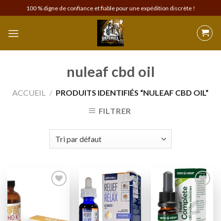
Skip
100 % digne de confiance et fiable pour une expédition discrète !
to
content
nuleaf cbd oil
ACCUEIL
/
PRODUITS IDENTIFIÉS “NULEAF CBD OIL”
FILTRER
Add to
Add to
Add to
wishlist
wishlist
wishlist