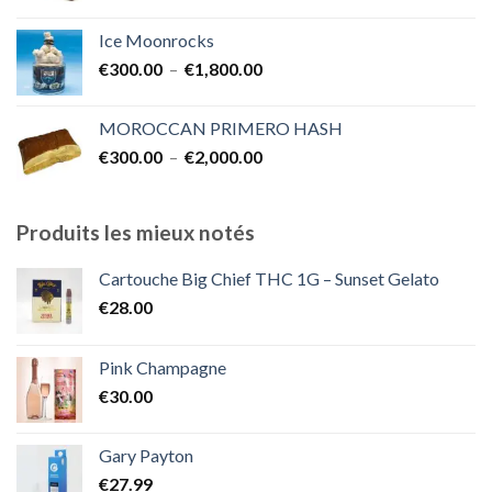
de
prix :
Ice Moonrocks
€300.00
Plage
€
300.00
–
€
1,800.00
à
de
€2,000.00
prix :
MOROCCAN PRIMERO HASH
€300.00
Plage
€
300.00
–
€
2,000.00
à
de
€1,800.00
prix :
€300.00
Produits les mieux notés
à
€2,000.00
Cartouche Big Chief THC 1G – Sunset Gelato
€
28.00
Pink Champagne
€
30.00
Gary Payton
€
27.99