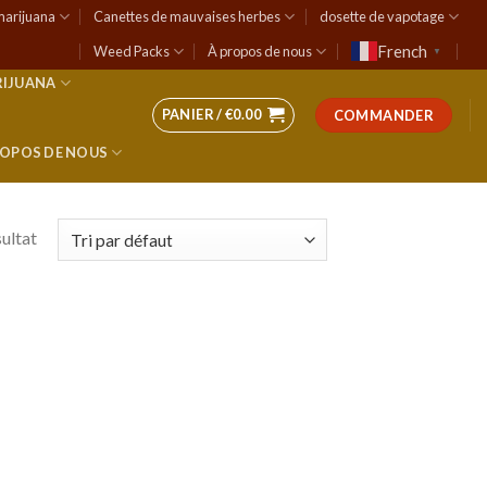
marijuana
Canettes de mauvaises herbes
dosette de vapotage
French
Weed Packs
À propos de nous
▼
RIJUANA
PANIER /
€
0.00
COMMANDER
ROPOS DE NOUS
sultat