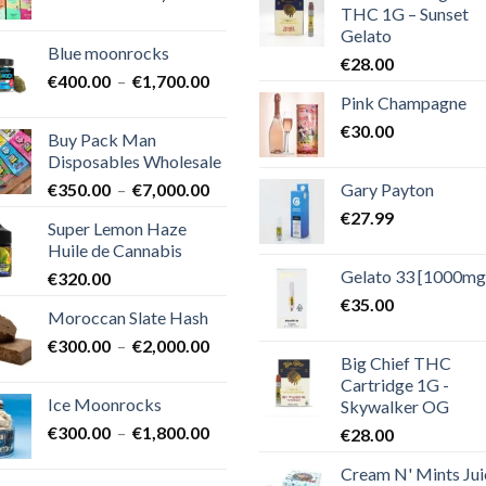
THC 1G – Sunset
de
Gelato
prix :
Blue moonrocks
€600.00
€
28.00
Plage
€
400.00
–
€
1,700.00
à
Pink Champagne
de
€25,000.00
prix :
€
30.00
Buy Pack Man
€400.00
Disposables Wholesale
à
Plage
Gary Payton
€
350.00
–
€
7,000.00
€1,700.00
de
€
27.99
Super Lemon Haze
prix :
Huile de Cannabis
€350.00
Gelato 33 [1000mg
€
320.00
à
€7,000.00
€
35.00
Moroccan Slate Hash
Plage
€
300.00
–
€
2,000.00
Big Chief THC
de
Cartridge 1G -
prix :
Ice Moonrocks
Skywalker OG
€300.00
Plage
€
300.00
–
€
1,800.00
€
28.00
à
de
€2,000.00
Cream N' Mints Jui
prix :