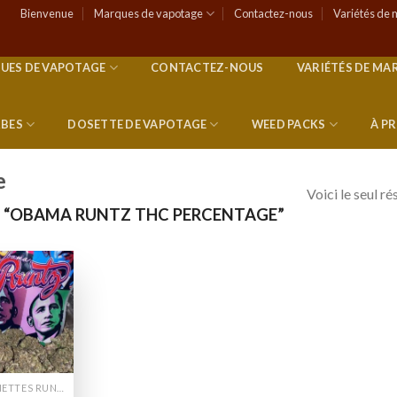
Bienvenue
Marques de vapotage
Contactez-nous
Variétés de 
UES DE VAPOTAGE
CONTACTEZ-NOUS
VARIÉTÉS DE MA
RBES
DOSETTE DE VAPOTAGE
WEED PACKS
À P
e
Voici le seul ré
S “OBAMA RUNTZ THC PERCENTAGE”
Add to
wishlist
CANETTES RUNTZ