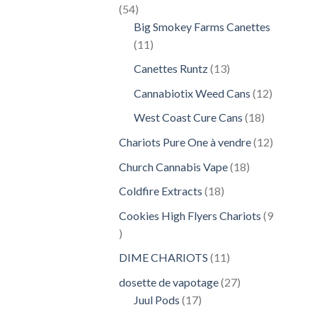
54
54
produits
Big Smokey Farms Canettes
11
11
produits
13
Canettes Runtz
13
produits
12
Cannabiotix Weed Cans
12
produits
18
West Coast Cure Cans
18
produits
12
Chariots Pure One à vendre
12
produits
18
Church Cannabis Vape
18
produits
18
Coldfire Extracts
18
produits
Cookies High Flyers Chariots
9
9
produits
11
DIME CHARIOTS
11
produits
27
dosette de vapotage
27
17
produits
Juul Pods
17
produits