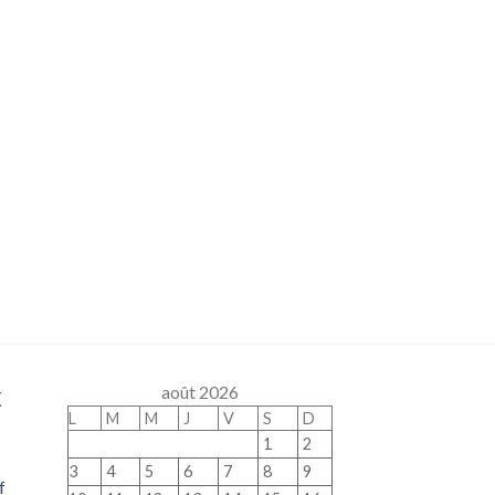
x
août 2026
L
M
M
J
V
S
D
1
2
3
4
5
6
7
8
9
f