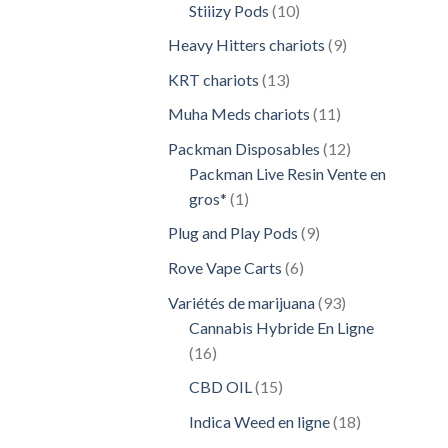
10
Stiiizy Pods
10
produits
9
Heavy Hitters chariots
9
produits
13
KRT chariots
13
produits
11
Muha Meds chariots
11
produits
12
Packman Disposables
12
produits
Packman Live Resin Vente en
1
gros*
1
produit
9
Plug and Play Pods
9
produits
6
Rove Vape Carts
6
produits
93
Variétés de marijuana
93
produits
Cannabis Hybride En Ligne
16
16
produits
15
CBD OIL
15
produits
18
Indica Weed en ligne
18
produits