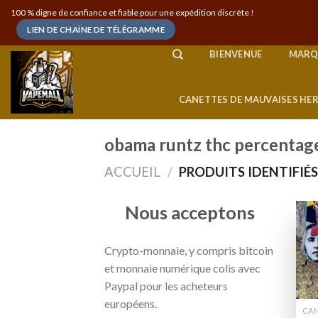
Skip
100 % digne de confiance et fiable pour une expédition discrète !
to
LIEN DE CHAÎNE DE TÉLÉGRAMME
content
BIENVENUE
MARQ
CANETTES DE MAUVAISES HE
obama runtz thc percentag
ACCUEIL
/
PRODUITS IDENTIFIÉ
Nous acceptons
Crypto-monnaie, y compris bitcoin
et monnaie numérique colis avec
Paypal pour les acheteurs
européens.