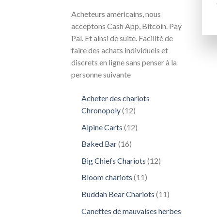
Acheteurs américains, nous
acceptons Cash App, Bitcoin. Pay
Pal. Et ainsi de suite. Facilité de
faire des achats individuels et
discrets en ligne sans penser à la
personne suivante
Acheter des chariots
12
Chronopoly
12
produits
12
Alpine Carts
12
produits
16
Baked Bar
16
produits
12
Big Chiefs Chariots
12
produits
11
Bloom chariots
11
produits
11
Buddah Bear Chariots
11
produits
Canettes de mauvaises herbes