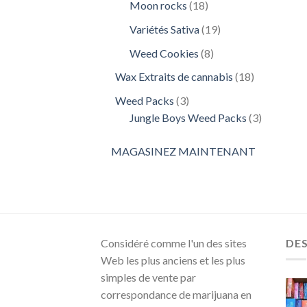
18
Moon rocks
18
produits
19
Variétés Sativa
19
produits
8
Weed Cookies
8
produits
18
Wax Extraits de cannabis
18
produits
3
Weed Packs
3
produits
3
Jungle Boys Weed Packs
3
produits
MAGASINEZ MAINTENANT
Considéré comme l'un des sites
DE
Web les plus anciens et les plus
simples de vente par
correspondance de marijuana en