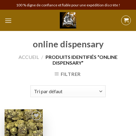
Skip
100 % digne de confiance et fiable pour une expédition discrète !
to
content
online dispensary
ACCUEIL
/
PRODUITS IDENTIFIÉS “ONLINE
DISPENSARY”
FILTRER
Add to