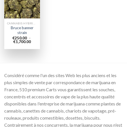
wishlist
CANNABIS HYBRIDE EN LIGNE
Bruce banner
strain
€
250.00
–
Plage
€
1,700.00
de
prix :
€250.00
à
€1,700.00
Considéré comme l'un des sites Web les plus anciens et les
plus simples de vente par correspondance de marijuana en
France, 510 premium Carts vous garantissent les souches,
concentrés et accessoires de vape de la plus haute qualité
disponibles dans l'entreprise de marijuana comme plantes de
cannabis, canettes de cannabis, chariots de vapotage, pré-
rouleaux, produits comestibles, dosettes, biscuits.
Contrairement à nos concurrents, la marijuana pour nous n'est