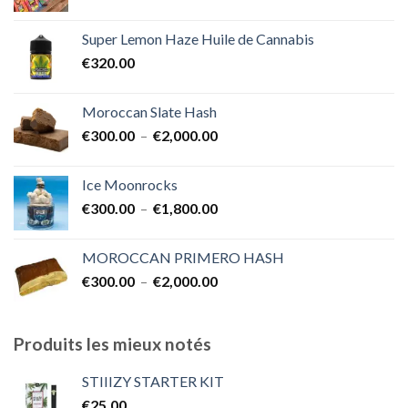
de
€1,700.00
prix :
Super Lemon Haze Huile de Cannabis
€350.00
€
320.00
à
€7,000.00
Moroccan Slate Hash
Plage
€
300.00
–
€
2,000.00
de
prix :
Ice Moonrocks
€300.00
Plage
€
300.00
–
€
1,800.00
à
de
€2,000.00
prix :
MOROCCAN PRIMERO HASH
€300.00
Plage
€
300.00
–
€
2,000.00
à
de
€1,800.00
prix :
€300.00
Produits les mieux notés
à
€2,000.00
STIIIZY STARTER KIT
€
25.00