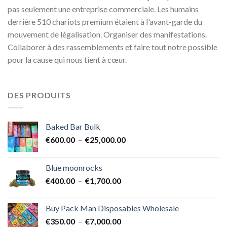
pas seulement une entreprise commerciale. Les humains
derrière 510 chariots premium étaient à l'avant-garde du
mouvement de légalisation. Organiser des manifestations.
Collaborer à des rassemblements et faire tout notre possible
pour la cause qui nous tient à cœur.
DES PRODUITS
Baked Bar Bulk
Plage
€
600.00
–
€
25,000.00
de
prix :
Blue moonrocks
€600.00
Plage
€
400.00
–
€
1,700.00
à
de
€25,000.00
prix :
Buy Pack Man Disposables Wholesale
€400.00
Plage
€
350.00
–
€
7,000.00
à