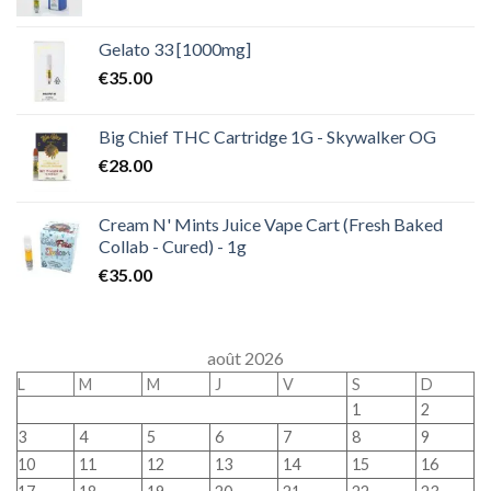
Gelato 33 [1000mg]
€
35.00
Big Chief THC Cartridge 1G - Skywalker OG
€
28.00
Cream N' Mints Juice Vape Cart (Fresh Baked
Collab - Cured) - 1g
€
35.00
août 2026
L
M
M
J
V
S
D
1
2
3
4
5
6
7
8
9
10
11
12
13
14
15
16