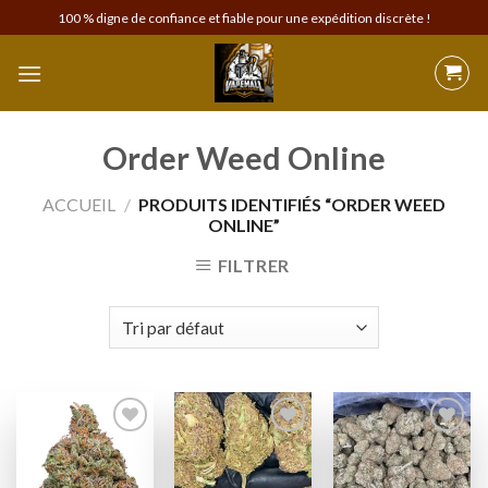
Skip
100 % digne de confiance et fiable pour une expédition discrète !
to
content
Order Weed Online
ACCUEIL
/
PRODUITS IDENTIFIÉS “ORDER WEED
ONLINE”
FILTRER
Add to
Add to
Add to