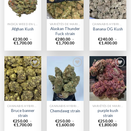
wishlist
wishlist
wishlist
INDICA WEED EN LIGNE
VARIÉTÉS DE MARIJUANA
CANNABIS HYBRIDE EN LIGNE
Alaskan Thunder
Afghan Kush
Banana OG Kush
Fuck strain
€
230.00
–
€
280.00
–
€
240.00
–
Plage
Plage
Plage
€
1,700.00
€
1,700.00
€
1,400.00
de
de
de
prix :
prix :
prix :
€230.00
€280.00
€240.0
à
à
à
€1,700.00
€1,700.00
€1,400.
Add to
Add to
Add to
wishlist
wishlist
wishlist
CANNABIS HYBRIDE EN LIGNE
CANNABIS HYBRIDE EN LIGNE
VARIÉTÉS DE MARIJUANA
Bruce banner
purple kush
Chemdawg strain
strain
strain
€
250.00
–
€
250.00
–
€
250.00
–
Plage
Plage
Plage
€
1,700.00
€
1,600.00
€
1,800.00
de
de
de