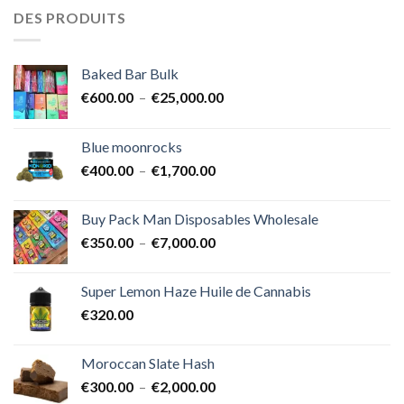
DES PRODUITS
Baked Bar Bulk
Plage
€
600.00
–
€
25,000.00
de
prix :
Blue moonrocks
€600.00
Plage
€
400.00
–
€
1,700.00
à
de
€25,000.00
prix :
Buy Pack Man Disposables Wholesale
€400.00
Plage
€
350.00
–
€
7,000.00
à
de
€1,700.00
prix :
Super Lemon Haze Huile de Cannabis
€350.00
€
320.00
à
€7,000.00
Moroccan Slate Hash
Plage
€
300.00
–
€
2,000.00