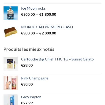
de
prix :
Ice Moonrocks
€300.00
Plage
€
300.00
–
€
1,800.00
à
de
€2,000.00
prix :
MOROCCAN PRIMERO HASH
€300.00
Plage
€
300.00
–
€
2,000.00
à
de
€1,800.00
prix :
€300.00
Produits les mieux notés
à
€2,000.00
Cartouche Big Chief THC 1G – Sunset Gelato
€
28.00
Pink Champagne
€
30.00
Gary Payton
€
27.99