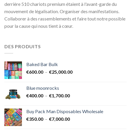
derrière 510 chariots premium étaient à l'avant-garde du
mouvement de légalisation. Organiser des manifestations.
Collaborer à des rassemblements et faire tout notre possible
pour la cause qui nous tient à cœur.
DES PRODUITS
Baked Bar Bulk
Plage
€
600.00
–
€
25,000.00
de
prix :
Blue moonrocks
€600.00
Plage
€
400.00
–
€
1,700.00
à
de
€25,000.00
prix :
Buy Pack Man Disposables Wholesale
€400.00
Plage
€
350.00
–
€
7,000.00
à
de
€1,700.00
prix :