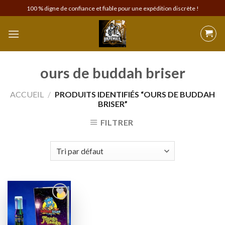
Skip
100 % digne de confiance et fiable pour une expédition discrète !
to
content
ours de buddah briser
ACCUEIL
/
PRODUITS IDENTIFIÉS “OURS DE BUDDAH
BRISER”
FILTRER
Add to