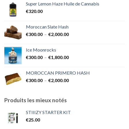
Super Lemon Haze Huile de Cannabis
€350.00
€
320.00
à
€7,000.00
Moroccan Slate Hash
Plage
€
300.00
–
€
2,000.00
de
prix :
Ice Moonrocks
€300.00
Plage
€
300.00
–
€
1,800.00
à
de
€2,000.00
prix :
MOROCCAN PRIMERO HASH
€300.00
Plage
€
300.00
–
€
2,000.00
à
de
€1,800.00
prix :
€300.00
Produits les mieux notés
à
€2,000.00
STIIIZY STARTER KIT
€
25.00