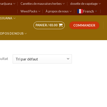
marijuana
Canettes de mauvaises herbes
dosette de vapotage
French
Weed Packs
À propos de nous
▼
RIJUANA
PANIER /
€
0.00
COMMANDER
ROPOS DE NOUS
sultat