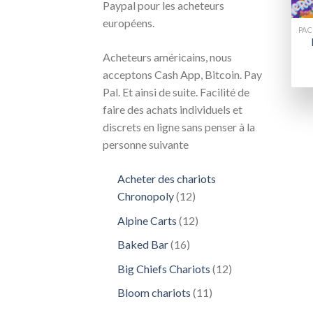
Paypal pour les acheteurs
européens.
Acheteurs américains, nous
acceptons Cash App, Bitcoin. Pay
Pal. Et ainsi de suite. Facilité de
faire des achats individuels et
discrets en ligne sans penser à la
personne suivante
Acheter des chariots
12
Chronopoly
12
produits
12
Alpine Carts
12
produits
16
Baked Bar
16
produits
12
Big Chiefs Chariots
12
produits
11
Bloom chariots
11
produits