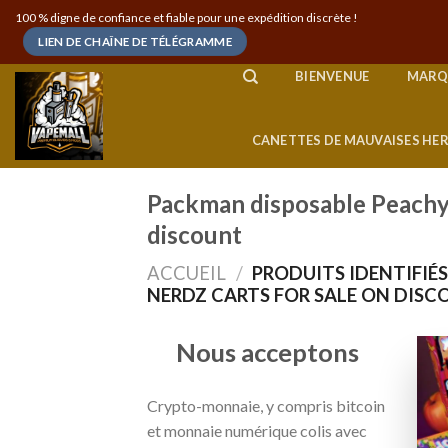
Skip
100 % digne de confiance et fiable pour une expédition discrète !
to
LIEN DE CHAÎNE DE TÉLÉGRAMME
content
BIENVENUE
MARQ
CANETTES DE MAUVAISES HE
Packman disposable Peachy 
discount
ACCUEIL
/
PRODUITS IDENTIFIÉ
NERDZ CARTS FOR SALE ON DISC
Nous acceptons
Crypto-monnaie, y compris bitcoin
et monnaie numérique colis avec