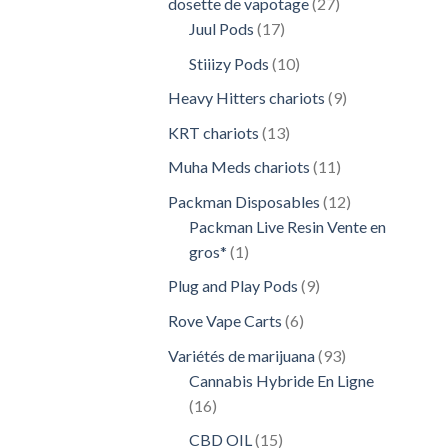
27
dosette de vapotage
27
17
produits
Juul Pods
17
produits
10
Stiiizy Pods
10
produits
9
Heavy Hitters chariots
9
produits
13
KRT chariots
13
produits
11
Muha Meds chariots
11
produits
12
Packman Disposables
12
produits
Packman Live Resin Vente en
1
gros*
1
produit
9
Plug and Play Pods
9
produits
6
Rove Vape Carts
6
produits
93
Variétés de marijuana
93
produits
Cannabis Hybride En Ligne
16
16
produits
15
CBD OIL
15