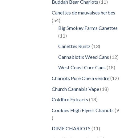
11
Buddah Bear Chariots
11
produits
Canettes de mauvaises herbes
54
54
produits
Big Smokey Farms Canettes
11
11
produits
13
Canettes Runtz
13
produits
12
Cannabiotix Weed Cans
12
produits
18
West Coast Cure Cans
18
produits
12
Chariots Pure One à vendre
12
produits
18
Church Cannabis Vape
18
produits
18
Coldfire Extracts
18
produits
Cookies High Flyers Chariots
9
9
produits
11
DIME CHARIOTS
11
produits