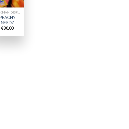
PACKMAN DISPOSABLES
PEACHY
NERDZ
€
30.00