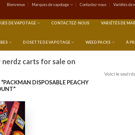
Bienvenue
Marques de vapotage
Contactez-nous
Variétés de 
UES DE VAPOTAGE
CONTACTEZ-NOUS
VARIÉTÉS DE MA
RBES
DOSETTE DE VAPOTAGE
WEED PACKS
À P
nerdz carts for sale on
Voici le seul ré
S “PACKMAN DISPOSABLE PEACHY
OUNT”
Add to
wishlist