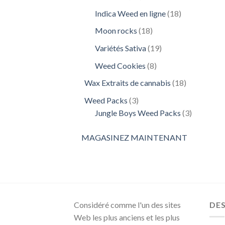
produits
18
Indica Weed en ligne
18
produits
18
Moon rocks
18
produits
19
Variétés Sativa
19
produits
8
Weed Cookies
8
produits
18
Wax Extraits de cannabis
18
produits
3
Weed Packs
3
produits
3
Jungle Boys Weed Packs
3
produits
MAGASINEZ MAINTENANT
Considéré comme l'un des sites
DE
Web les plus anciens et les plus