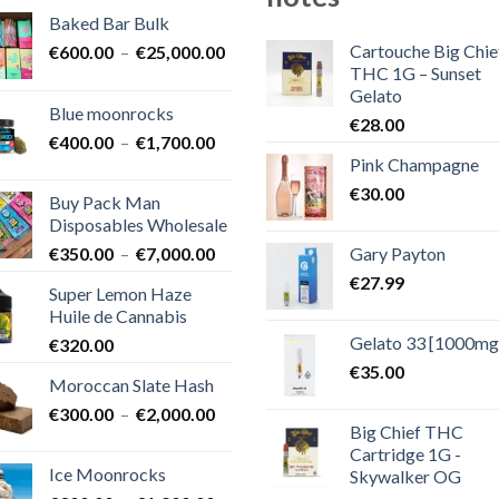
Baked Bar Bulk
Cartouche Big Chie
Plage
€
600.00
–
€
25,000.00
THC 1G – Sunset
de
Gelato
prix :
Blue moonrocks
€600.00
€
28.00
Plage
€
400.00
–
€
1,700.00
à
Pink Champagne
de
€25,000.00
prix :
€
30.00
Buy Pack Man
€400.00
Disposables Wholesale
à
Plage
Gary Payton
€
350.00
–
€
7,000.00
€1,700.00
de
€
27.99
Super Lemon Haze
prix :
Huile de Cannabis
€350.00
Gelato 33 [1000mg
€
320.00
à
€7,000.00
€
35.00
Moroccan Slate Hash
Plage
€
300.00
–
€
2,000.00
Big Chief THC
de
Cartridge 1G -
prix :
Ice Moonrocks
Skywalker OG
€300.00