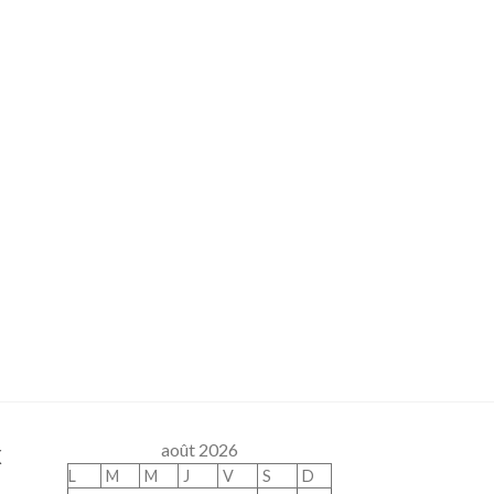
x
août 2026
L
M
M
J
V
S
D