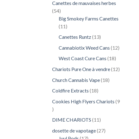
Canettes de mauvaises herbes
54
54
produits
Big Smokey Farms Canettes
11
11
produits
13
Canettes Runtz
13
produits
12
Cannabiotix Weed Cans
12
produits
18
West Coast Cure Cans
18
produits
12
Chariots Pure One à vendre
12
produits
18
Church Cannabis Vape
18
produits
18
Coldfire Extracts
18
produits
Cookies High Flyers Chariots
9
9
produits
11
DIME CHARIOTS
11
produits
27
dosette de vapotage
27
17
produits
Juul Pods
17