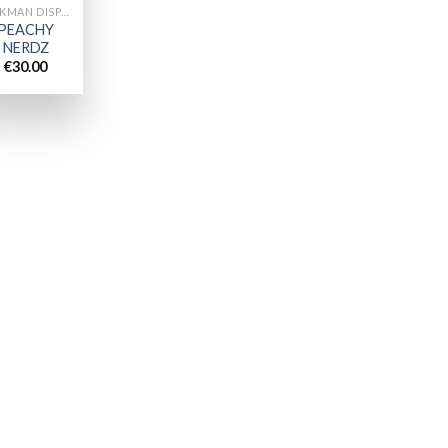
PACKMAN DISPOSABLES
PEACHY
NERDZ
€
30.00