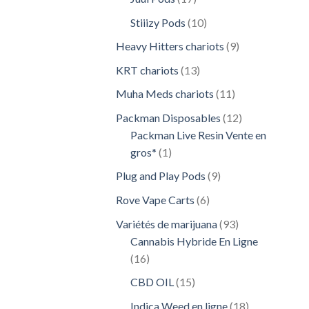
produits
10
Stiiizy Pods
10
produits
9
Heavy Hitters chariots
9
produits
13
KRT chariots
13
produits
11
Muha Meds chariots
11
produits
12
Packman Disposables
12
produits
Packman Live Resin Vente en
1
gros*
1
produit
9
Plug and Play Pods
9
produits
6
Rove Vape Carts
6
produits
93
Variétés de marijuana
93
produits
Cannabis Hybride En Ligne
16
16
produits
15
CBD OIL
15
produits
18
Indica Weed en ligne
18