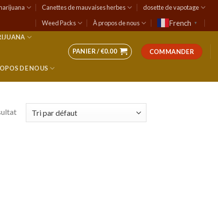
marijuana
Canettes de mauvaises herbes
dosette de vapotage
French
Weed Packs
À propos de nous
▼
RIJUANA
PANIER /
€
0.00
COMMANDER
ROPOS DE NOUS
sultat