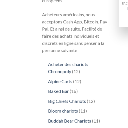
européens.
Acheteurs américains, nous
acceptons Cash App, Bitcoin. Pay
Pal. Et ainsi de suite. Facilité de
faire des achats individuels et
discrets en ligne sans penser à la
personne suivante
Acheter des chariots
12
Chronopoly
12
produits
12
Alpine Carts
12
produits
16
Baked Bar
16
produits
12
Big Chiefs Chariots
12
produits
11
Bloom chariots
11
produits
11
Buddah Bear Chariots
11
produits