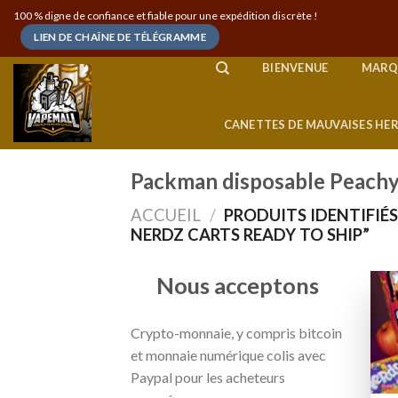
Skip
100 % digne de confiance et fiable pour une expédition discrète !
to
LIEN DE CHAÎNE DE TÉLÉGRAMME
content
BIENVENUE
MARQ
CANETTES DE MAUVAISES HE
Packman disposable Peachy 
ACCUEIL
/
PRODUITS IDENTIFIÉ
NERDZ CARTS READY TO SHIP”
Nous acceptons
Crypto-monnaie, y compris bitcoin
et monnaie numérique colis avec
Paypal pour les acheteurs