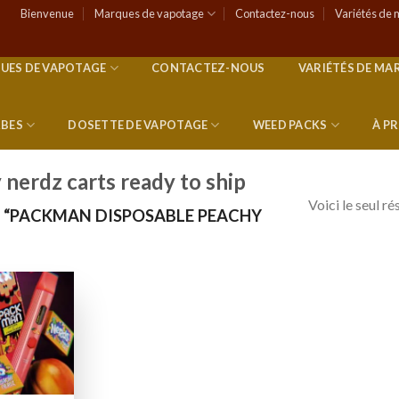
Bienvenue
Marques de vapotage
Contactez-nous
Variétés de 
UES DE VAPOTAGE
CONTACTEZ-NOUS
VARIÉTÉS DE MA
RBES
DOSETTE DE VAPOTAGE
WEED PACKS
À P
nerdz carts ready to ship
Voici le seul ré
S “PACKMAN DISPOSABLE PEACHY
Add to
wishlist