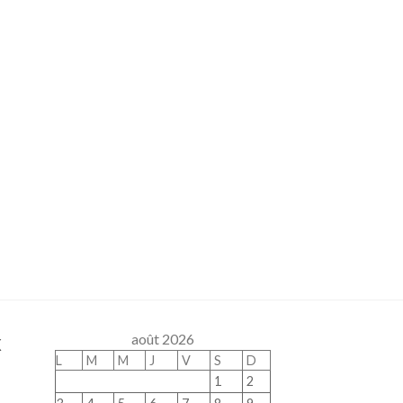
x
août 2026
L
M
M
J
V
S
D
1
2