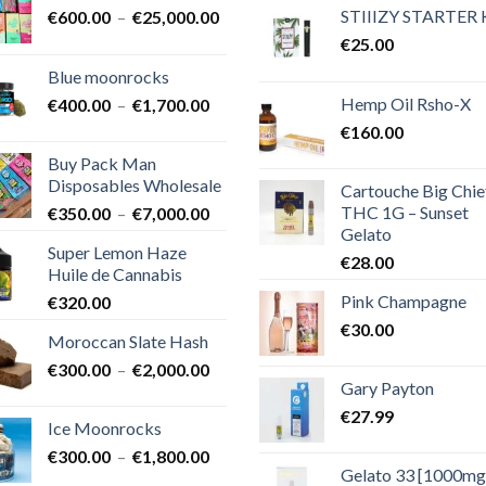
STIIIZY STARTER 
Plage
€
600.00
–
€
25,000.00
de
€
25.00
prix :
Blue moonrocks
€600.00
Hemp Oil Rsho-X
Plage
€
400.00
–
€
1,700.00
à
de
€25,000.00
€
160.00
prix :
Buy Pack Man
€400.00
Disposables Wholesale
Cartouche Big Chie
à
THC 1G – Sunset
Plage
€
350.00
–
€
7,000.00
€1,700.00
Gelato
de
Super Lemon Haze
prix :
€
28.00
Huile de Cannabis
€350.00
Pink Champagne
€
320.00
à
€7,000.00
€
30.00
Moroccan Slate Hash
Plage
€
300.00
–
€
2,000.00
Gary Payton
de
prix :
€
27.99
Ice Moonrocks
€300.00
Plage
€
300.00
–
€
1,800.00
à
Gelato 33 [1000mg
de
€2,000.00