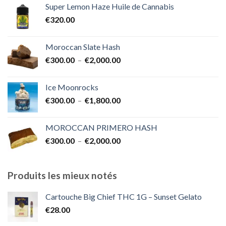
Super Lemon Haze Huile de Cannabis
€350.00
€
320.00
à
€7,000.00
Moroccan Slate Hash
Plage
€
300.00
–
€
2,000.00
de
prix :
Ice Moonrocks
€300.00
Plage
€
300.00
–
€
1,800.00
à
de
€2,000.00
prix :
MOROCCAN PRIMERO HASH
€300.00
Plage
€
300.00
–
€
2,000.00
à
de
€1,800.00
prix :
€300.00
Produits les mieux notés
à
€2,000.00
Cartouche Big Chief THC 1G – Sunset Gelato
€
28.00