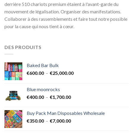
derrière 510 chariots premium étaient à l'avant-garde du
mouvement de légalisation. Organiser des manifestations.
Collaborer à des rassemblements et faire tout notre possible
pour la cause qui nous tient à cœur.
DES PRODUITS
Baked Bar Bulk
Plage
€
600.00
–
€
25,000.00
de
prix :
Blue moonrocks
€600.00
Plage
€
400.00
–
€
1,700.00
à
de
€25,000.00
prix :
Buy Pack Man Disposables Wholesale
€400.00
Plage
€
350.00
–
€
7,000.00
à
de
€1,700.00
prix :