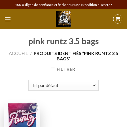
Skip
100 % digne de confiance et fiable pour une expédition discrète !
to
content
pink runtz 3.5 bags
ACCUEIL
/
PRODUITS IDENTIFIÉS “PINK RUNTZ 3.5
BAGS”
FILTRER
Add to