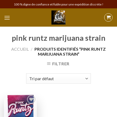
Skip
100 % digne de confiance et fiable pour une expédition discrète !
to
content
pink runtz marijuana strain
ACCUEIL
/
PRODUITS IDENTIFIÉS “PINK RUNTZ
MARIJUANA STRAIN”
FILTRER
Add to