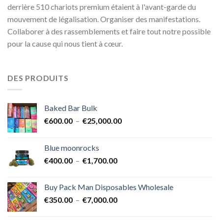
derrière 510 chariots premium étaient à l'avant-garde du
mouvement de légalisation. Organiser des manifestations.
Collaborer à des rassemblements et faire tout notre possible
pour la cause qui nous tient à cœur.
DES PRODUITS
Baked Bar Bulk
Plage
€
600.00
–
€
25,000.00
de
prix :
Blue moonrocks
€600.00
Plage
€
400.00
–
€
1,700.00
à
de
€25,000.00
prix :
Buy Pack Man Disposables Wholesale
€400.00
Plage
€
350.00
–
€
7,000.00
à
de
€1,700.00
prix :