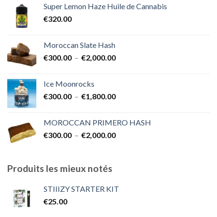
Super Lemon Haze Huile de Cannabis
€350.00
€
320.00
à
€7,000.00
Moroccan Slate Hash
Plage
€
300.00
–
€
2,000.00
de
prix :
Ice Moonrocks
€300.00
Plage
€
300.00
–
€
1,800.00
à
de
€2,000.00
prix :
MOROCCAN PRIMERO HASH
€300.00
Plage
€
300.00
–
€
2,000.00
à
de
€1,800.00
prix :
€300.00
Produits les mieux notés
à
€2,000.00
STIIIZY STARTER KIT
€
25.00