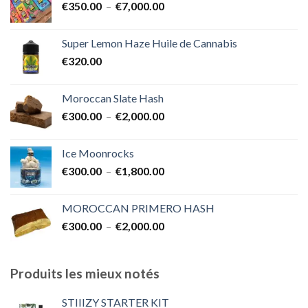
Plage
€
350.00
–
€
7,000.00
à
de
€1,700.00
prix :
Super Lemon Haze Huile de Cannabis
€350.00
€
320.00
à
€7,000.00
Moroccan Slate Hash
Plage
€
300.00
–
€
2,000.00
de
prix :
Ice Moonrocks
€300.00
Plage
€
300.00
–
€
1,800.00
à
de
€2,000.00
prix :
MOROCCAN PRIMERO HASH
€300.00
Plage
€
300.00
–
€
2,000.00
à
de
€1,800.00
prix :
€300.00
Produits les mieux notés
à
€2,000.00
STIIIZY STARTER KIT