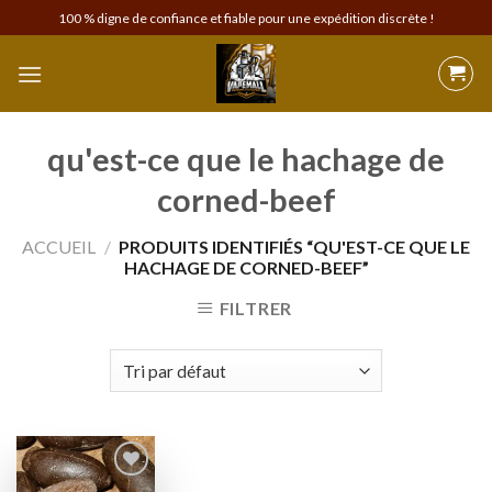
Skip
100 % digne de confiance et fiable pour une expédition discrète !
to
content
qu'est-ce que le hachage de
corned-beef
ACCUEIL
/
PRODUITS IDENTIFIÉS “QU'EST-CE QUE LE
HACHAGE DE CORNED-BEEF”
FILTRER