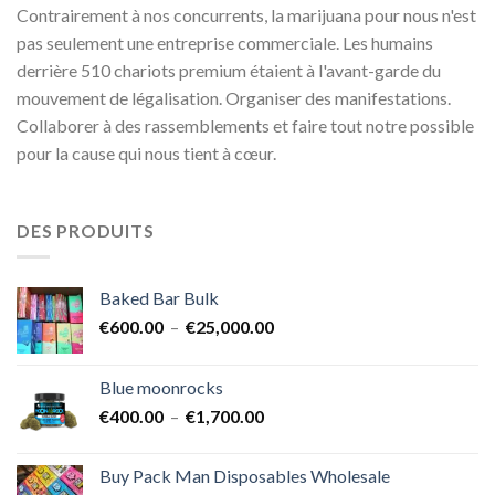
Contrairement à nos concurrents, la marijuana pour nous n'est
pas seulement une entreprise commerciale. Les humains
derrière 510 chariots premium étaient à l'avant-garde du
mouvement de légalisation. Organiser des manifestations.
Collaborer à des rassemblements et faire tout notre possible
pour la cause qui nous tient à cœur.
DES PRODUITS
Baked Bar Bulk
Plage
€
600.00
–
€
25,000.00
de
prix :
Blue moonrocks
€600.00
Plage
€
400.00
–
€
1,700.00
à
de
€25,000.00
prix :
Buy Pack Man Disposables Wholesale
€400.00