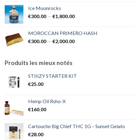
prix :
Ice Moonrocks
€300.00
Plage
€
300.00
–
€
1,800.00
à
de
€2,000.00
prix :
MOROCCAN PRIMERO HASH
€300.00
Plage
€
300.00
–
€
2,000.00
à
de
€1,800.00
prix :
€300.00
Produits les mieux notés
à
€2,000.00
STIIIZY STARTER KIT
€
25.00
Hemp Oil Rsho-X
€
160.00
Cartouche Big Chief THC 1G – Sunset Gelato
€
28.00