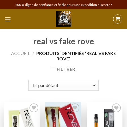
Skip
100 % digne de confiance et fiable pour une expédition discrète !
to
content
real vs fake rove
ACCUEIL
/
PRODUITS IDENTIFIÉS “REAL VS FAKE
ROVE”
FILTRER
Add to
Add to
Add to