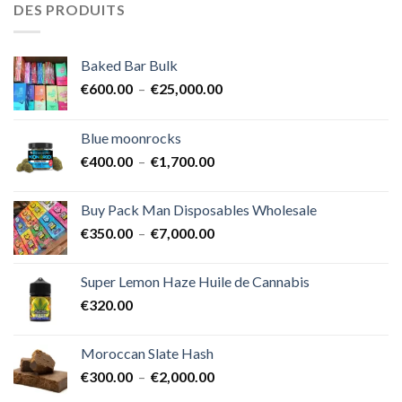
DES PRODUITS
Baked Bar Bulk
Plage
€
600.00
–
€
25,000.00
de
prix :
Blue moonrocks
€600.00
Plage
€
400.00
–
€
1,700.00
à
de
€25,000.00
prix :
Buy Pack Man Disposables Wholesale
€400.00
Plage
€
350.00
–
€
7,000.00
à
de
€1,700.00
prix :
Super Lemon Haze Huile de Cannabis
€350.00
€
320.00
à
€7,000.00
Moroccan Slate Hash
Plage
€
300.00
–
€
2,000.00
de