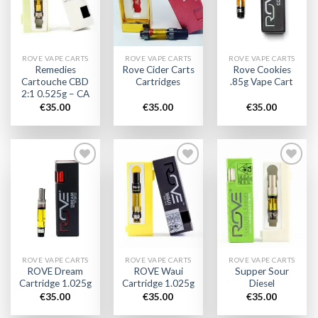
wishlist
wishlist
wishlist
ROVE VAPE CARTS
ROVE VAPE CARTS
ROVE VAPE CARTS
Remedies
Rove Cider Carts
Rove Cookies
Cartouche CBD
Cartridges
.85g Vape Cart
2:1 0.525g – CA
€
35.00
€
35.00
€
35.00
Add to
Add to
Add to
wishlist
wishlist
wishlist
ROVE VAPE CARTS
ROVE VAPE CARTS
ROVE VAPE CARTS
ROVE Dream
ROVE Waui
Supper Sour
Cartridge 1.025g
Cartridge 1.025g
Diesel
€
35.00
€
35.00
€
35.00