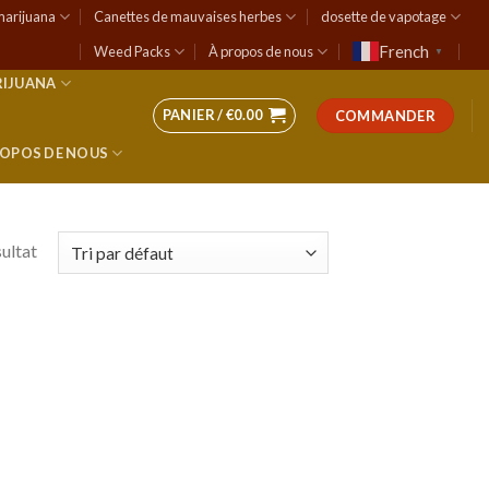
marijuana
Canettes de mauvaises herbes
dosette de vapotage
French
Weed Packs
À propos de nous
▼
RIJUANA
PANIER /
€
0.00
COMMANDER
ROPOS DE NOUS
sultat