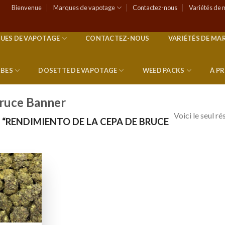
Bienvenue
Marques de vapotage
Contactez-nous
Variétés de 
UES DE VAPOTAGE
CONTACTEZ-NOUS
VARIÉTÉS DE MA
RBES
DOSETTE DE VAPOTAGE
WEED PACKS
À P
Bruce Banner
Voici le seul ré
 “RENDIMIENTO DE LA CEPA DE BRUCE
Add to
wishlist