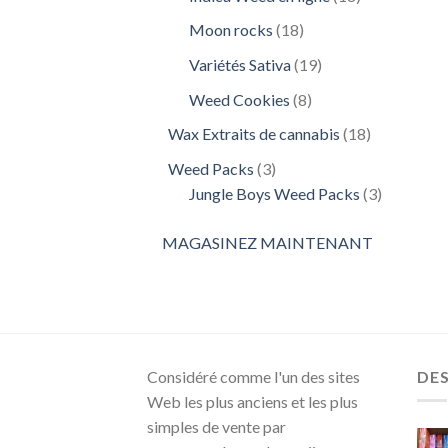
produits
18
Moon rocks
18
produits
19
Variétés Sativa
19
produits
8
Weed Cookies
8
produits
18
Wax Extraits de cannabis
18
produits
3
Weed Packs
3
produits
3
Jungle Boys Weed Packs
3
produits
MAGASINEZ MAINTENANT
Considéré comme l'un des sites
DE
Web les plus anciens et les plus
simples de vente par