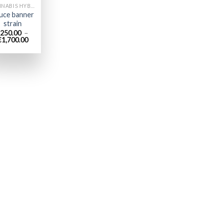
CANNABIS HYBRIDE EN LIGNE
uce banner
strain
250.00
–
Plage
€
1,700.00
de
prix :
€250.00
à
€1,700.00