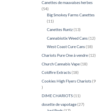
Canettes de mauvaises herbes
54
54
produits
Big Smokey Farms Canettes
11
11
produits
13
Canettes Runtz
13
produits
12
Cannabiotix Weed Cans
12
produits
18
West Coast Cure Cans
18
produits
12
Chariots Pure One à vendre
12
produits
18
Church Cannabis Vape
18
produits
18
Coldfire Extracts
18
produits
Cookies High Flyers Chariots
9
9
produits
11
DIME CHARIOTS
11
produits
27
dosette de vapotage
27
17
produits
Juul Pods
17