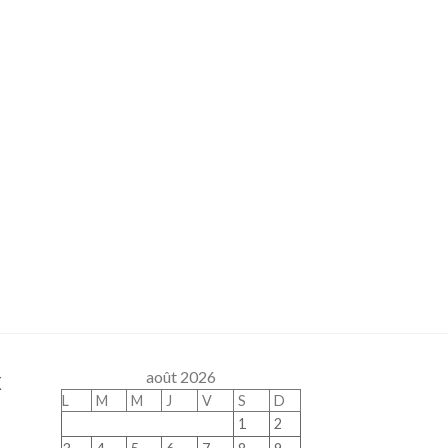
x
août 2026
L
M
M
J
V
S
D
1
2