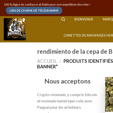
Skip
100 % digne de confiance et fiable pour une expédition discrète !
to
LIEN DE CHAÎNE DE TÉLÉGRAMME
content
BIENVENUE
MARQ
CANETTES DE MAUVAISES HE
rendimiento de la cepa de 
ACCUEIL
/
PRODUITS IDENTIFIÉS
BANNER”
Nous acceptons
Crypto-monnaie, y compris bitcoin
et monnaie numérique colis avec
Paypal pour les acheteurs