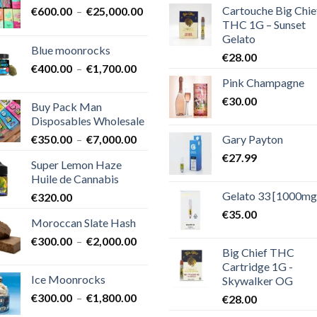
Cartouche Big Chie
Plage
€
600.00
–
€
25,000.00
THC 1G – Sunset
de
Gelato
prix :
Blue moonrocks
€600.00
€
28.00
Plage
€
400.00
–
€
1,700.00
à
Pink Champagne
de
€25,000.00
prix :
€
30.00
Buy Pack Man
€400.00
Disposables Wholesale
à
Plage
Gary Payton
€
350.00
–
€
7,000.00
€1,700.00
de
€
27.99
Super Lemon Haze
prix :
Huile de Cannabis
€350.00
Gelato 33 [1000mg
€
320.00
à
€7,000.00
€
35.00
Moroccan Slate Hash
Plage
€
300.00
–
€
2,000.00
Big Chief THC
de
Cartridge 1G -
prix :
Ice Moonrocks
Skywalker OG
€300.00
Plage
€
300.00
–
€
1,800.00
€
28.00
à
de
€2,000.00