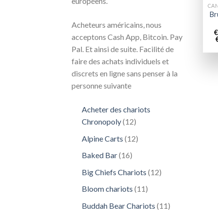
européens.
Br
Acheteurs américains, nous
€
acceptons Cash App, Bitcoin. Pay
Pal. Et ainsi de suite. Facilité de
faire des achats individuels et
discrets en ligne sans penser à la
personne suivante
Acheter des chariots
12
Chronopoly
12
produits
12
Alpine Carts
12
produits
16
Baked Bar
16
produits
12
Big Chiefs Chariots
12
produits
11
Bloom chariots
11
produits
11
Buddah Bear Chariots
11
produits