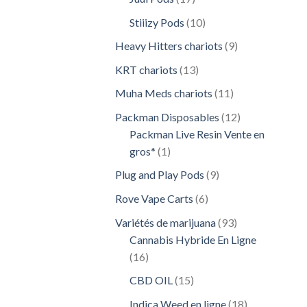
produits
10
Stiiizy Pods
10
produits
9
Heavy Hitters chariots
9
produits
13
KRT chariots
13
produits
11
Muha Meds chariots
11
produits
12
Packman Disposables
12
produits
Packman Live Resin Vente en
1
gros*
1
produit
9
Plug and Play Pods
9
produits
6
Rove Vape Carts
6
produits
93
Variétés de marijuana
93
produits
Cannabis Hybride En Ligne
16
16
produits
15
CBD OIL
15
produits
18
Indica Weed en ligne
18