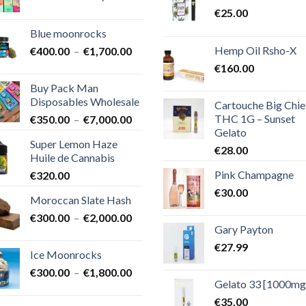
de
€
25.00
prix :
Blue moonrocks
€600.00
Hemp Oil Rsho-X
Plage
€
400.00
–
€
1,700.00
à
de
€25,000.00
€
160.00
prix :
Buy Pack Man
€400.00
Disposables Wholesale
Cartouche Big Chie
à
THC 1G – Sunset
Plage
€
350.00
–
€
7,000.00
€1,700.00
Gelato
de
Super Lemon Haze
prix :
€
28.00
Huile de Cannabis
€350.00
Pink Champagne
€
320.00
à
€7,000.00
€
30.00
Moroccan Slate Hash
Plage
€
300.00
–
€
2,000.00
Gary Payton
de
prix :
€
27.99
Ice Moonrocks
€300.00
Plage
€
300.00
–
€
1,800.00
à
Gelato 33 [1000mg
de
€2,000.00
prix :
€
35.00