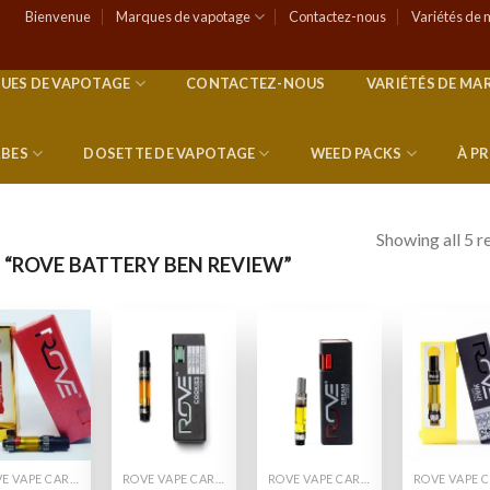
Bienvenue
Marques de vapotage
Contactez-nous
Variétés de 
UES DE VAPOTAGE
CONTACTEZ-NOUS
VARIÉTÉS DE MA
RBES
DOSETTE DE VAPOTAGE
WEED PACKS
À P
Showing all 5 r
 “ROVE BATTERY BEN REVIEW”
Add to
Add to
Add to
Add
wishlist
wishlist
wishlist
wish
ROVE VAPE CARTS
ROVE VAPE CARTS
ROVE VAPE CARTS