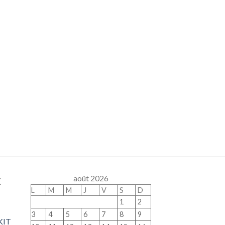
x
août 2026
L
M
M
J
V
S
D
1
2
3
4
5
6
7
8
9
KIT