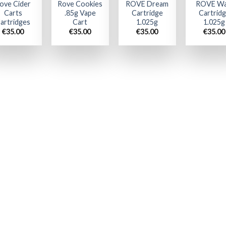
ove Cider
Rove Cookies
ROVE Dream
ROVE Wa
Carts
.85g Vape
Cartridge
Cartrid
artridges
Cart
1.025g
1.025g
€
35.00
€
35.00
€
35.00
€
35.00