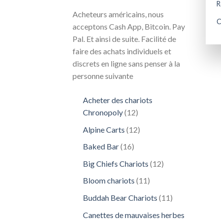
R
Acheteurs américains, nous
C
acceptons Cash App, Bitcoin. Pay
Pal. Et ainsi de suite. Facilité de
faire des achats individuels et
discrets en ligne sans penser à la
personne suivante
Acheter des chariots
12
Chronopoly
12
produits
12
Alpine Carts
12
produits
16
Baked Bar
16
produits
12
Big Chiefs Chariots
12
produits
11
Bloom chariots
11
produits
11
Buddah Bear Chariots
11
produits
Canettes de mauvaises herbes