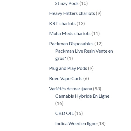
10
Stiiizy Pods
10
produits
9
Heavy Hitters chariots
9
produits
13
KRT chariots
13
produits
11
Muha Meds chariots
11
produits
12
Packman Disposables
12
produits
Packman Live Resin Vente en
1
gros*
1
produit
9
Plug and Play Pods
9
produits
6
Rove Vape Carts
6
produits
93
Variétés de marijuana
93
produits
Cannabis Hybride En Ligne
16
16
produits
15
CBD OIL
15
produits
18
Indica Weed en ligne
18
produits