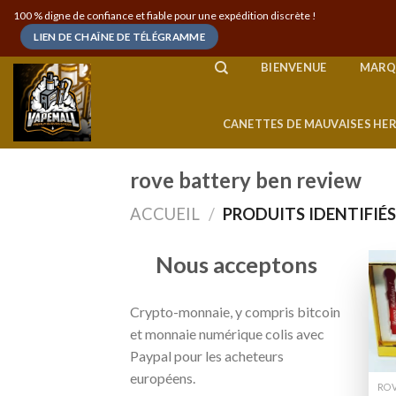
Skip
100 % digne de confiance et fiable pour une expédition discrète !
to
LIEN DE CHAÎNE DE TÉLÉGRAMME
content
BIENVENUE
MARQ
CANETTES DE MAUVAISES HE
rove battery ben review
ACCUEIL
/
PRODUITS IDENTIFIÉS
Nous acceptons
Crypto-monnaie, y compris bitcoin
et monnaie numérique colis avec
Paypal pour les acheteurs
européens.