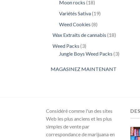
18
Moon rocks
18
produits
19
Variétés Sativa
19
produits
8
Weed Cookies
8
produits
18
Wax Extraits de cannabis
18
produits
3
Weed Packs
3
produits
3
Jungle Boys Weed Packs
3
produits
MAGASINEZ MAINTENANT
Considéré comme l'un des sites
DE
Web les plus anciens et les plus
simples de vente par
correspondance de marijuana en