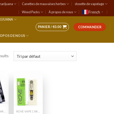
marijuana
Canettes de mauvaises herbes
dosette de vapotage
French
Weed Packs
À propos de nous
▼
RIJUANA
PANIER /
€
0.00
COMMANDER
ROPOS DE NOUS
esults
 to
Add to
list
wishlist
ROVE VAPE CARTS
ROVE VAPE CARTS