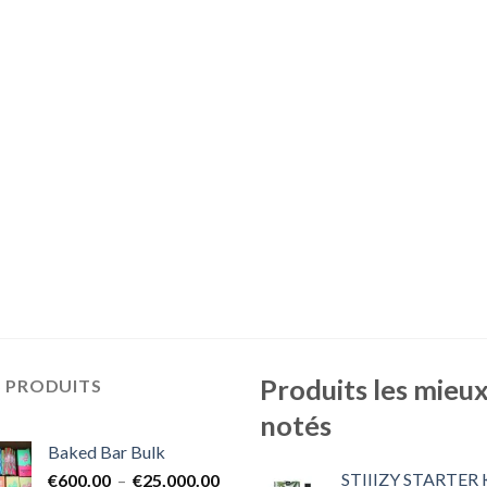
Produits les mieu
S PRODUITS
notés
Baked Bar Bulk
STIIIZY STARTER 
Plage
€
600.00
–
€
25,000.00