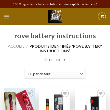
Skip
100 % digne de confiance et fiable pour une expédition discrète !
to
content
rove battery instructions
ACCUEIL
/
PRODUITS IDENTIFIÉS “ROVE BATTERY
INSTRUCTIONS”
FILTRER
Add to
Add to
Add to