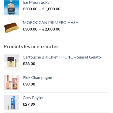
Ice Moonrocks
€300.00
Plage
€
300.00
–
€
1,800.00
à
de
€2,000.00
prix :
MOROCCAN PRIMERO HASH
€300.00
Plage
€
300.00
–
€
2,000.00
à
de
€1,800.00
prix :
€300.00
Produits les mieux notés
à
€2,000.00
Cartouche Big Chief THC 1G – Sunset Gelato
€
28.00
Pink Champagne
€
30.00
Gary Payton
€
27.99