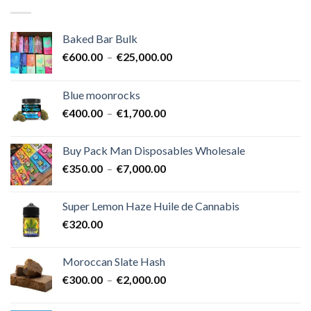
Baked Bar Bulk
Plage
€
600.00
–
€
25,000.00
de
prix :
Blue moonrocks
€600.00
Plage
€
400.00
–
€
1,700.00
à
de
€25,000.00
prix :
Buy Pack Man Disposables Wholesale
€400.00
Plage
€
350.00
–
€
7,000.00
à
de
€1,700.00
prix :
Super Lemon Haze Huile de Cannabis
€350.00
€
320.00
à
€7,000.00
Moroccan Slate Hash
Plage
€
300.00
–
€
2,000.00
de
prix :