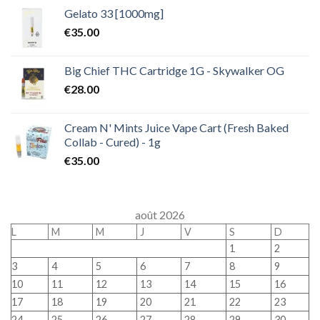
Gelato 33 [1000mg]
€
35.00
Big Chief THC Cartridge 1G - Skywalker OG
€
28.00
Cream N' Mints Juice Vape Cart (Fresh Baked
Collab - Cured) - 1g
€
35.00
août 2026
L
M
M
J
V
S
D
1
2
3
4
5
6
7
8
9
10
11
12
13
14
15
16
17
18
19
20
21
22
23
24
25
26
27
28
29
30