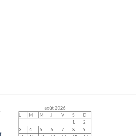
x
août 2026
L
M
M
J
V
S
D
1
2
3
4
5
6
7
8
9
f