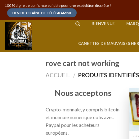
Skip
100 % digne de confiance et fiable pour une expédition discrète !
to
LIEN DE CHAÎNE DE TÉLÉGRAMME
content
BIENVENUE
MARQ
CANETTES DE MAUVAISES HE
rove cart not working
ACCUEIL
/
PRODUITS IDENTIFIÉ
Nous acceptons
Crypto-monnaie, y compris bitcoin
et monnaie numérique colis avec
Paypal pour les acheteurs
européens.