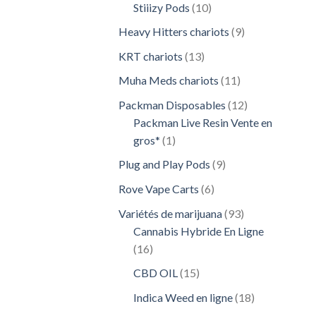
10
Stiiizy Pods
10
produits
9
Heavy Hitters chariots
9
produits
13
KRT chariots
13
produits
11
Muha Meds chariots
11
produits
12
Packman Disposables
12
produits
Packman Live Resin Vente en
1
gros*
1
produit
9
Plug and Play Pods
9
produits
6
Rove Vape Carts
6
produits
93
Variétés de marijuana
93
produits
Cannabis Hybride En Ligne
16
16
produits
15
CBD OIL
15
produits
18
Indica Weed en ligne
18
produits