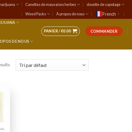
marijuana
Canettes de mauvaises herbes
dosette de vapotage
French
Weed Packs
À propos de nous
▼
RIJUANA
PANIER /
€
0.00
COMMANDER
ROPOS DE NOUS
esults
 to
list
ROVE VAPE CARTS