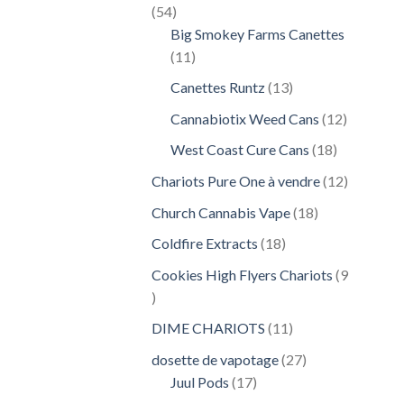
54
54
produits
Big Smokey Farms Canettes
11
11
produits
13
Canettes Runtz
13
produits
12
Cannabiotix Weed Cans
12
produits
18
West Coast Cure Cans
18
produits
12
Chariots Pure One à vendre
12
produits
18
Church Cannabis Vape
18
produits
18
Coldfire Extracts
18
produits
Cookies High Flyers Chariots
9
9
produits
11
DIME CHARIOTS
11
produits
27
dosette de vapotage
27
17
produits
Juul Pods
17
produits