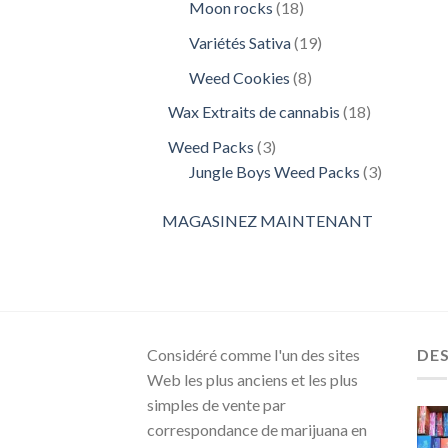
18
Moon rocks
18
produits
19
Variétés Sativa
19
produits
8
Weed Cookies
8
produits
18
Wax Extraits de cannabis
18
produits
3
Weed Packs
3
produits
3
Jungle Boys Weed Packs
3
produits
MAGASINEZ MAINTENANT
Considéré comme l'un des sites
DE
Web les plus anciens et les plus
simples de vente par
correspondance de marijuana en