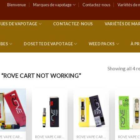
Bienvenue
Marques de vapotage
Contactez-nous
Variétés de 
UES DE VAPOTAGE
CONTACTEZ-NOUS
VARIÉTÉS DE MA
RBES
DOSETTE DE VAPOTAGE
WEED PACKS
À P
Showing all 4 r
S “ROVE CART NOT WORKING”
Add to
Add to
Add to
Add
wishlist
wishlist
wishlist
wish
ROVE VAPE CARTS
ROVE VAPE CARTS
ROVE VAPE CARTS