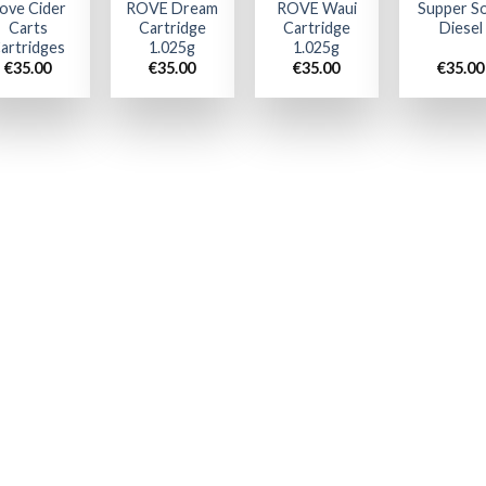
ove Cider
ROVE Dream
ROVE Waui
Supper S
Carts
Cartridge
Cartridge
Diesel
artridges
1.025g
1.025g
€
35.00
€
35.00
€
35.00
€
35.00