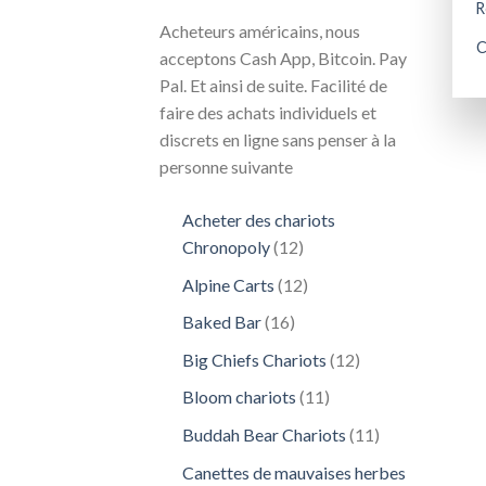
R
Acheteurs américains, nous
C
acceptons Cash App, Bitcoin. Pay
Pal. Et ainsi de suite. Facilité de
faire des achats individuels et
discrets en ligne sans penser à la
personne suivante
Acheter des chariots
12
Chronopoly
12
produits
12
Alpine Carts
12
produits
16
Baked Bar
16
produits
12
Big Chiefs Chariots
12
produits
11
Bloom chariots
11
produits
11
Buddah Bear Chariots
11
produits
Canettes de mauvaises herbes