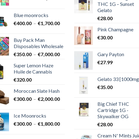
THC 1G – Sunset
de
Gelato
prix :
Blue moonrocks
€600.00
€
28.00
Plage
€
400.00
–
€
1,700.00
à
Pink Champagne
de
€25,000.00
prix :
€
30.00
Buy Pack Man
€400.00
Disposables Wholesale
à
Plage
Gary Payton
€
350.00
–
€
7,000.00
€1,700.00
de
€
27.99
Super Lemon Haze
prix :
Huile de Cannabis
€350.00
Gelato 33 [1000mg
€
320.00
à
€7,000.00
€
35.00
Moroccan Slate Hash
Plage
€
300.00
–
€
2,000.00
Big Chief THC
de
Cartridge 1G -
prix :
Ice Moonrocks
Skywalker OG
€300.00
Plage
€
300.00
–
€
1,800.00
€
28.00
à
de
€2,000.00
Cream N' Mints Jui
prix :