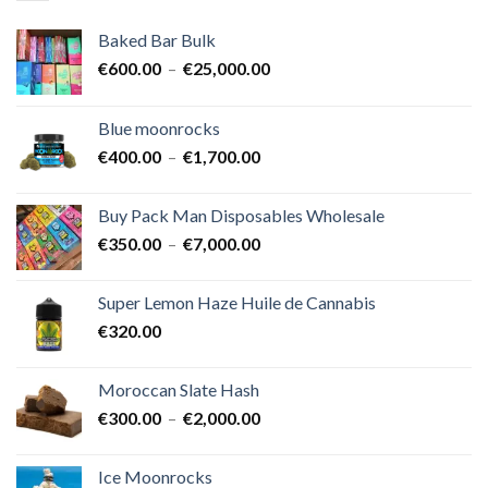
Baked Bar Bulk
Plage
€
600.00
–
€
25,000.00
de
prix :
Blue moonrocks
€600.00
Plage
€
400.00
–
€
1,700.00
à
de
€25,000.00
prix :
Buy Pack Man Disposables Wholesale
€400.00
Plage
€
350.00
–
€
7,000.00
à
de
€1,700.00
prix :
Super Lemon Haze Huile de Cannabis
€350.00
€
320.00
à
€7,000.00
Moroccan Slate Hash
Plage
€
300.00
–
€
2,000.00
de
prix :
Ice Moonrocks
€300.00