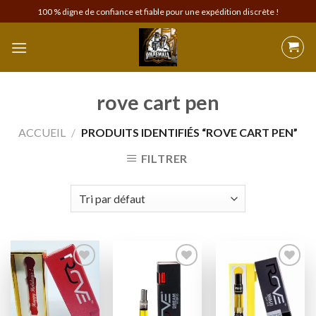
Skip
100 % digne de confiance et fiable pour une expédition discrète !
to
content
rove cart pen
ACCUEIL
/
PRODUITS IDENTIFIÉS “ROVE CART PEN”
FILTRER
Add to
Add to
Add to
wishlist
wishlist
wishlist