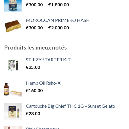
Plage
€
300.00
–
€
1,800.00
à
de
€2,000.00
prix :
MOROCCAN PRIMERO HASH
€300.00
Plage
€
300.00
–
€
2,000.00
à
de
€1,800.00
prix :
€300.00
Produits les mieux notés
à
€2,000.00
STIIIZY STARTER KIT
€
25.00
Hemp Oil Rsho-X
€
160.00
Cartouche Big Chief THC 1G – Sunset Gelato
€
28.00
Pink Champagne