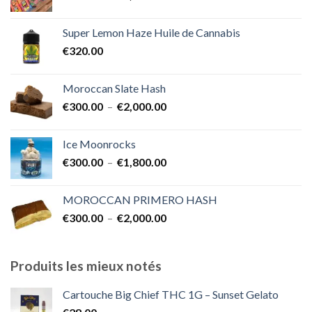
de
€1,700.00
prix :
Super Lemon Haze Huile de Cannabis
€350.00
€
320.00
à
€7,000.00
Moroccan Slate Hash
Plage
€
300.00
–
€
2,000.00
de
prix :
Ice Moonrocks
€300.00
Plage
€
300.00
–
€
1,800.00
à
de
€2,000.00
prix :
MOROCCAN PRIMERO HASH
€300.00
Plage
€
300.00
–
€
2,000.00
à
de
€1,800.00
prix :
€300.00
Produits les mieux notés
à
€2,000.00
Cartouche Big Chief THC 1G – Sunset Gelato