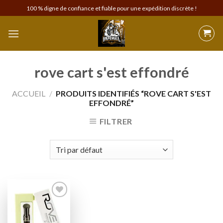
Skip
100 % digne de confiance et fiable pour une expédition discrète !
to
content
rove cart s'est effondré
ACCUEIL
/
PRODUITS IDENTIFIÉS “ROVE CART S'EST
EFFONDRÉ”
FILTRER
Add to