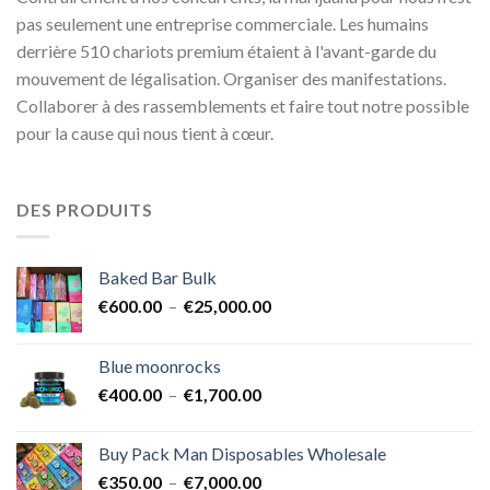
pas seulement une entreprise commerciale. Les humains
derrière 510 chariots premium étaient à l'avant-garde du
mouvement de légalisation. Organiser des manifestations.
Collaborer à des rassemblements et faire tout notre possible
pour la cause qui nous tient à cœur.
DES PRODUITS
Baked Bar Bulk
Plage
€
600.00
–
€
25,000.00
de
prix :
Blue moonrocks
€600.00
Plage
€
400.00
–
€
1,700.00
à
de
€25,000.00
prix :
Buy Pack Man Disposables Wholesale
€400.00
Plage
€
350.00
–
€
7,000.00
à