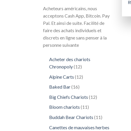
R
Acheteurs américains, nous
acceptons Cash App, Bitcoin. Pay
Pal. Et ainsi de suite. Facilité de
faire des achats individuels et
discrets en ligne sans penser à la
personne suivante
Acheter des chariots
12
Chronopoly
12
produits
12
Alpine Carts
12
produits
16
Baked Bar
16
produits
12
Big Chiefs Chariots
12
produits
11
Bloom chariots
11
produits
11
Buddah Bear Chariots
11
produits
Canettes de mauvaises herbes