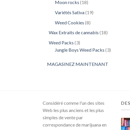
18
Moon rocks
18
produits
19
Variétés Sativa
19
produits
8
Weed Cookies
8
produits
18
Wax Extraits de cannabis
18
produits
3
Weed Packs
3
produits
3
Jungle Boys Weed Packs
3
produits
MAGASINEZ MAINTENANT
Considéré comme l'un des sites
DE
Web les plus anciens et les plus
simples de vente par
correspondance de marijuana en