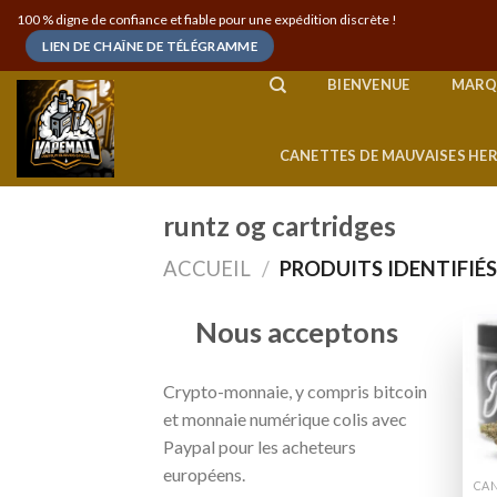
Skip
100 % digne de confiance et fiable pour une expédition discrète !
to
LIEN DE CHAÎNE DE TÉLÉGRAMME
content
BIENVENUE
MARQ
CANETTES DE MAUVAISES HE
runtz og cartridges
ACCUEIL
/
PRODUITS IDENTIFIÉ
Nous acceptons
Crypto-monnaie, y compris bitcoin
et monnaie numérique colis avec
Paypal pour les acheteurs
européens.