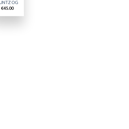
UNTZ OG
€
45.00