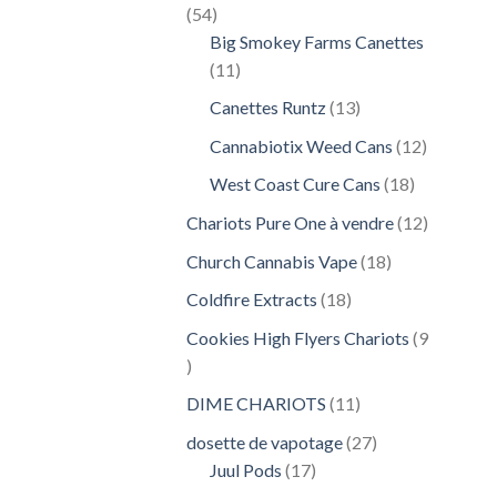
54
54
produits
Big Smokey Farms Canettes
11
11
produits
13
Canettes Runtz
13
produits
12
Cannabiotix Weed Cans
12
produits
18
West Coast Cure Cans
18
produits
12
Chariots Pure One à vendre
12
produits
18
Church Cannabis Vape
18
produits
18
Coldfire Extracts
18
produits
Cookies High Flyers Chariots
9
9
produits
11
DIME CHARIOTS
11
produits
27
dosette de vapotage
27
17
produits
Juul Pods
17
produits