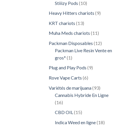
10
Stiiizy Pods
10
produits
9
Heavy Hitters chariots
9
produits
13
KRT chariots
13
produits
11
Muha Meds chariots
11
produits
12
Packman Disposables
12
produits
Packman Live Resin Vente en
1
gros*
1
produit
9
Plug and Play Pods
9
produits
6
Rove Vape Carts
6
produits
93
Variétés de marijuana
93
produits
Cannabis Hybride En Ligne
16
16
produits
15
CBD OIL
15
produits
18
Indica Weed en ligne
18
produits