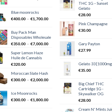
THC 1G – Sunset
de
Gelato
prix :
Blue moonrocks
€600.00
€
28.00
Plage
€
400.00
–
€
1,700.00
à
Pink Champagne
de
€25,000.00
prix :
€
30.00
Buy Pack Man
€400.00
Disposables Wholesale
à
Plage
Gary Payton
€
350.00
–
€
7,000.00
€1,700.00
de
€
27.99
Super Lemon Haze
prix :
Huile de Cannabis
€350.00
Gelato 33 [1000mg
€
320.00
à
€7,000.00
€
35.00
Moroccan Slate Hash
Plage
€
300.00
–
€
2,000.00
Big Chief THC
de
Cartridge 1G -
prix :
Ice Moonrocks
Skywalker OG
€300.00
Plage
€
300.00
–
€
1,800.00
€
28.00
à
de
€2,000.00
Cream N' Mints Jui
prix :