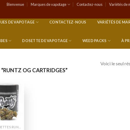
Bienvenue
Marques de vapotage
Contactez-nous
Variétés de 
UES DE VAPOTAGE
CONTACTEZ-NOUS
VARIÉTÉS DE MA
RBES
DOSETTE DE VAPOTAGE
WEED PACKS
À P
Voici le seul ré
S “RUNTZ OG CARTRIDGES”
Add to
wishlist
CANETTES RUNTZ