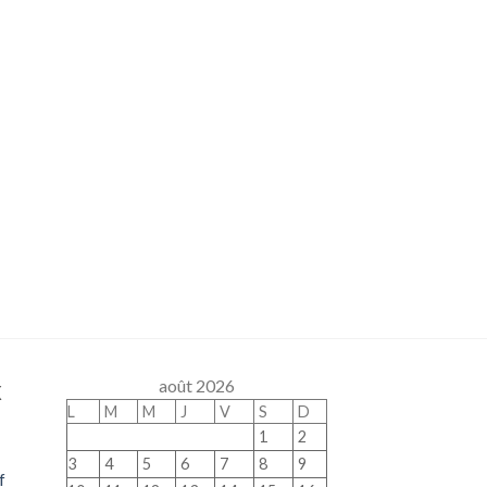
x
août 2026
L
M
M
J
V
S
D
1
2
3
4
5
6
7
8
9
f