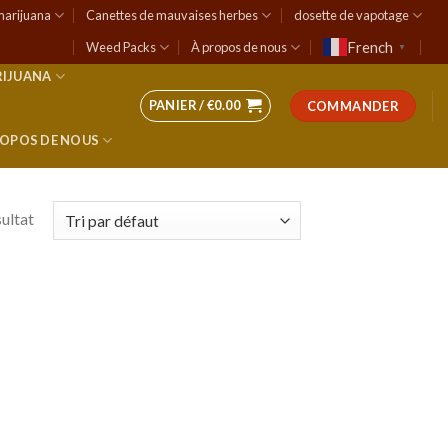
marijuana
Canettes de mauvaises herbes
dosette de vapotage
French
Weed Packs
À propos de nous
▼
RIJUANA
PANIER /
€
0.00
COMMANDER
ROPOS DE NOUS
sultat