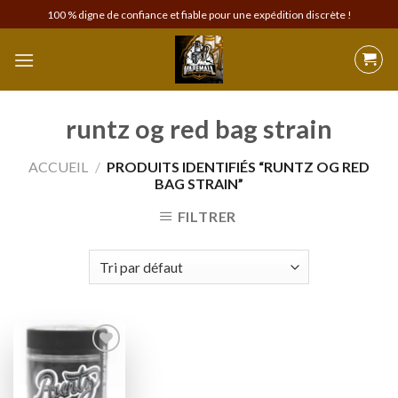
Skip
100 % digne de confiance et fiable pour une expédition discrète !
to
content
runtz og red bag strain
ACCUEIL
/
PRODUITS IDENTIFIÉS “RUNTZ OG RED
BAG STRAIN”
FILTRER
Add to