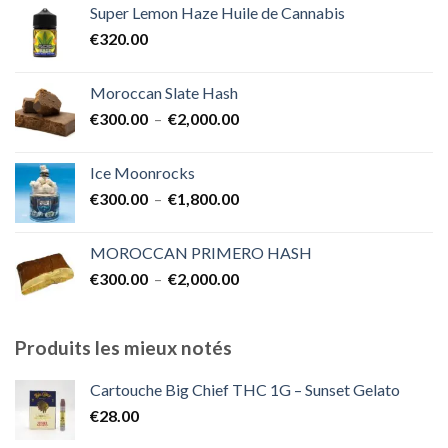
Super Lemon Haze Huile de Cannabis
€350.00
€
320.00
à
€7,000.00
Moroccan Slate Hash
Plage
€
300.00
–
€
2,000.00
de
prix :
Ice Moonrocks
€300.00
Plage
€
300.00
–
€
1,800.00
à
de
€2,000.00
prix :
MOROCCAN PRIMERO HASH
€300.00
Plage
€
300.00
–
€
2,000.00
à
de
€1,800.00
prix :
€300.00
Produits les mieux notés
à
€2,000.00
Cartouche Big Chief THC 1G – Sunset Gelato
€
28.00