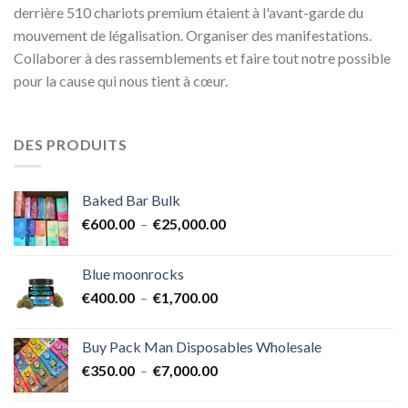
derrière 510 chariots premium étaient à l'avant-garde du
mouvement de légalisation. Organiser des manifestations.
Collaborer à des rassemblements et faire tout notre possible
pour la cause qui nous tient à cœur.
DES PRODUITS
Baked Bar Bulk
Plage
€
600.00
–
€
25,000.00
de
prix :
Blue moonrocks
€600.00
Plage
€
400.00
–
€
1,700.00
à
de
€25,000.00
prix :
Buy Pack Man Disposables Wholesale
€400.00
Plage
€
350.00
–
€
7,000.00
à
de
€1,700.00
prix :