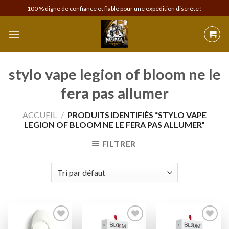
Skip
100 % digne de confiance et fiable pour une expédition discrète !
to
content
stylo vape legion of bloom ne le
fera pas allumer
ACCUEIL
/
PRODUITS IDENTIFIÉS “STYLO VAPE
LEGION OF BLOOM NE LE FERA PAS ALLUMER”
FILTRER