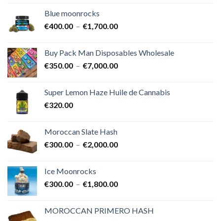
prix :
Blue moonrocks
€600.00
Plage
€
400.00
–
€
1,700.00
à
de
€25,000.00
prix :
Buy Pack Man Disposables Wholesale
€400.00
Plage
€
350.00
–
€
7,000.00
à
de
€1,700.00
prix :
Super Lemon Haze Huile de Cannabis
€350.00
€
320.00
à
€7,000.00
Moroccan Slate Hash
Plage
€
300.00
–
€
2,000.00
de
prix :
Ice Moonrocks
€300.00
Plage
€
300.00
–
€
1,800.00
à
de
€2,000.00
prix :
MOROCCAN PRIMERO HASH
€300.00