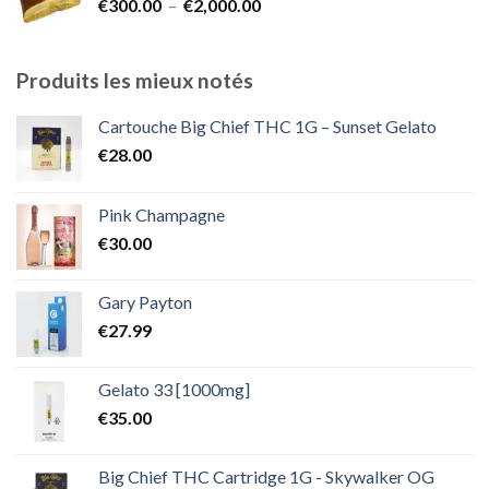
Plage
€
300.00
–
€
2,000.00
à
de
€1,800.00
prix :
€300.00
Produits les mieux notés
à
€2,000.00
Cartouche Big Chief THC 1G – Sunset Gelato
€
28.00
Pink Champagne
€
30.00
Gary Payton
€
27.99
Gelato 33 [1000mg]
€
35.00
Big Chief THC Cartridge 1G - Skywalker OG