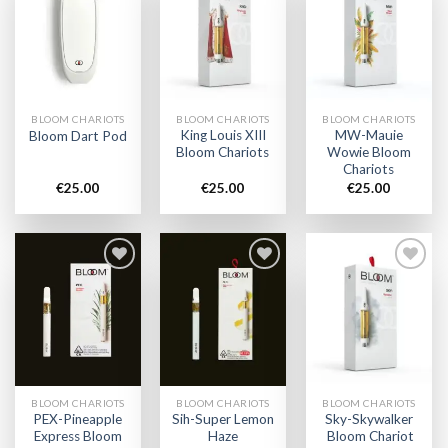
Add to
Add to
Add to
wishlist
wishlist
wishlist
BLOOM CHARIOTS
BLOOM CHARIOTS
BLOOM CHARIOTS
King Louis XIII
MW-Mauie
Bloom Dart Pod
Bloom Chariots
Wowie Bloom
Chariots
€
25.00
€
25.00
€
25.00
Add to
Add to
Add to
wishlist
wishlist
wishlist
BLOOM CHARIOTS
BLOOM CHARIOTS
BLOOM CHARIOTS
PEX-Pineapple
Sih-Super Lemon
Sky-Skywalker
Express Bloom
Haze
Bloom Chariot