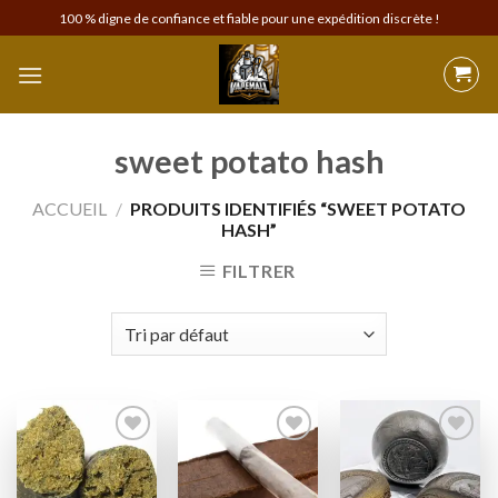
Skip
100 % digne de confiance et fiable pour une expédition discrète !
to
content
sweet potato hash
ACCUEIL
/
PRODUITS IDENTIFIÉS “SWEET POTATO
HASH”
FILTRER
Add to
Add to
Add to