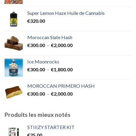
de
€1,700.00
prix :
Super Lemon Haze Huile de Cannabis
€350.00
€
320.00
à
€7,000.00
Moroccan Slate Hash
Plage
€
300.00
–
€
2,000.00
de
prix :
Ice Moonrocks
€300.00
Plage
€
300.00
–
€
1,800.00
à
de
€2,000.00
prix :
MOROCCAN PRIMERO HASH
€300.00
Plage
€
300.00
–
€
2,000.00
à
de
€1,800.00
prix :
€300.00
Produits les mieux notés
à
€2,000.00
STIIIZY STARTER KIT
€
25.00