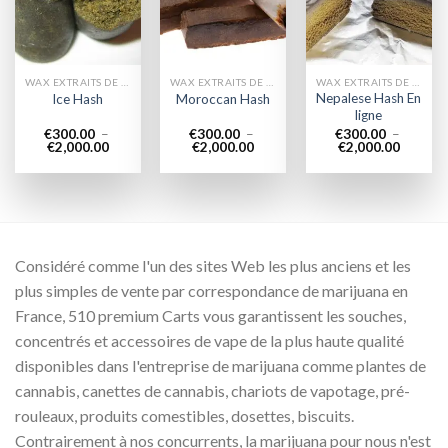
wishlist
wishlist
wishlist
WAX EXTRAITS DE CANNABIS
WAX EXTRAITS DE CANNABIS
WAX EXTRAITS DE CANNABIS
Nepalese Hash En
Ice Hash
Moroccan Hash
ligne
€
300.00
–
€
300.00
–
€
300.00
–
Plage
Plage
Plage
€
2,000.00
€
2,000.00
€
2,000.00
de
de
de
prix :
prix :
prix :
€300.00
€300.00
€300.0
à
à
à
€2,000.00
€2,000.00
€2,000.
Considéré comme l'un des sites Web les plus anciens et les
plus simples de vente par correspondance de marijuana en
France, 510 premium Carts vous garantissent les souches,
concentrés et accessoires de vape de la plus haute qualité
disponibles dans l'entreprise de marijuana comme plantes de
cannabis, canettes de cannabis, chariots de vapotage, pré-
rouleaux, produits comestibles, dosettes, biscuits.
Contrairement à nos concurrents, la marijuana pour nous n'est