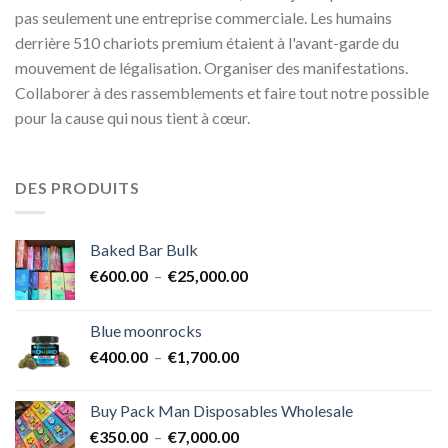
pas seulement une entreprise commerciale. Les humains
derrière 510 chariots premium étaient à l'avant-garde du
mouvement de légalisation. Organiser des manifestations.
Collaborer à des rassemblements et faire tout notre possible
pour la cause qui nous tient à cœur.
DES PRODUITS
Baked Bar Bulk
Plage
€
600.00
–
€
25,000.00
de
prix :
Blue moonrocks
€600.00
Plage
€
400.00
–
€
1,700.00
à
de
€25,000.00
prix :
Buy Pack Man Disposables Wholesale
€400.00
Plage
€
350.00
–
€
7,000.00
à