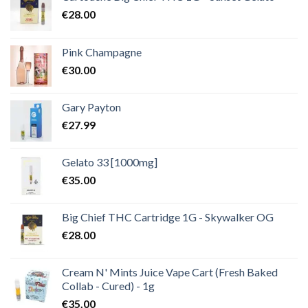
€
28.00
Pink Champagne
€
30.00
Gary Payton
€
27.99
Gelato 33 [1000mg]
€
35.00
Big Chief THC Cartridge 1G - Skywalker OG
€
28.00
Cream N' Mints Juice Vape Cart (Fresh Baked
Collab - Cured) - 1g
€
35.00