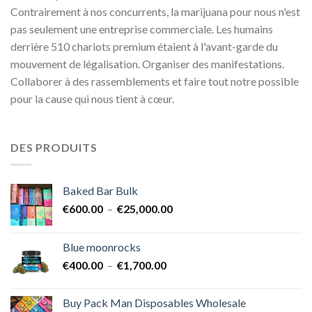
Contrairement à nos concurrents, la marijuana pour nous n'est
pas seulement une entreprise commerciale. Les humains
derrière 510 chariots premium étaient à l'avant-garde du
mouvement de légalisation. Organiser des manifestations.
Collaborer à des rassemblements et faire tout notre possible
pour la cause qui nous tient à cœur.
DES PRODUITS
Baked Bar Bulk
Plage
€
600.00
–
€
25,000.00
de
prix :
Blue moonrocks
€600.00
Plage
€
400.00
–
€
1,700.00
à
de
€25,000.00
prix :
Buy Pack Man Disposables Wholesale
€400.00