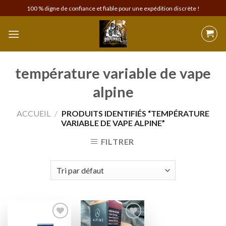
Skip
100 % digne de confiance et fiable pour une expédition discrète !
to
content
température variable de vape
alpine
ACCUEIL
/
PRODUITS IDENTIFIÉS “TEMPÉRATURE
VARIABLE DE VAPE ALPINE”
FILTRER