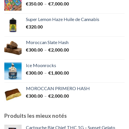
Plage
€
350.00
–
€
7,000.00
à
de
€1,700.00
prix :
Super Lemon Haze Huile de Cannabis
€350.00
€
320.00
à
€7,000.00
Moroccan Slate Hash
Plage
€
300.00
–
€
2,000.00
de
prix :
Ice Moonrocks
€300.00
Plage
€
300.00
–
€
1,800.00
à
de
€2,000.00
prix :
MOROCCAN PRIMERO HASH
€300.00
Plage
€
300.00
–
€
2,000.00
à
de
€1,800.00
prix :
€300.00
Produits les mieux notés
à
€2,000.00
Cartouche Big Chief THC 1G – Sunset Gelato