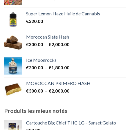
de
€1,700.00
prix :
Super Lemon Haze Huile de Cannabis
€350.00
€
320.00
à
€7,000.00
Moroccan Slate Hash
Plage
€
300.00
–
€
2,000.00
de
prix :
Ice Moonrocks
€300.00
Plage
€
300.00
–
€
1,800.00
à
de
€2,000.00
prix :
MOROCCAN PRIMERO HASH
€300.00
Plage
€
300.00
–
€
2,000.00
à
de
€1,800.00
prix :
€300.00
Produits les mieux notés
à
€2,000.00
Cartouche Big Chief THC 1G – Sunset Gelato