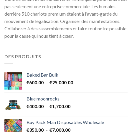
pas seulement une entreprise commerciale. Les humains
derrière 510 chariots premium étaient à l'avant-garde du
mouvement de légalisation. Organiser des manifestations.
Collaborer à des rassemblements et faire tout notre possible
pour la cause qui nous tient à cœur.
DES PRODUITS
Baked Bar Bulk
Plage
€
600.00
–
€
25,000.00
de
prix :
Blue moonrocks
€600.00
Plage
€
400.00
–
€
1,700.00
à
de
€25,000.00
prix :
Buy Pack Man Disposables Wholesale
€400.00
Plage
€
350.00
–
€
7,000.00
à