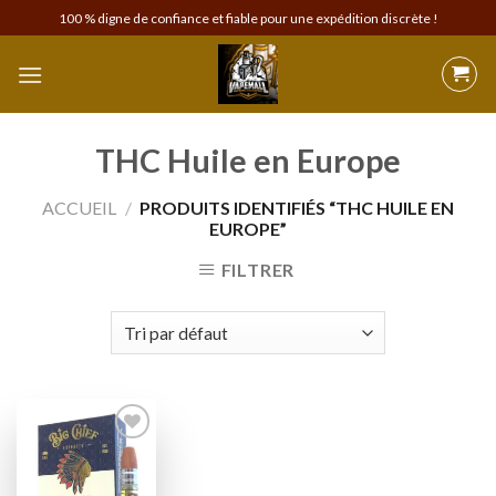
Skip
100 % digne de confiance et fiable pour une expédition discrète !
to
content
THC Huile en Europe
ACCUEIL
/
PRODUITS IDENTIFIÉS “THC HUILE EN
EUROPE”
FILTRER
Add to