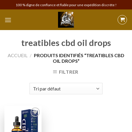
Skip
100 % digne de confiance et fiable pour une expédition discrète !
to
content
treatibles cbd oil drops
ACCUEIL
/
PRODUITS IDENTIFIÉS “TREATIBLES CBD
OIL DROPS”
FILTRER
Add to