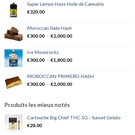
Super Lemon Haze Huile de Cannabis
€350.00
€
320.00
à
€7,000.00
Moroccan Slate Hash
Plage
€
300.00
–
€
2,000.00
de
prix :
Ice Moonrocks
€300.00
Plage
€
300.00
–
€
1,800.00
à
de
€2,000.00
prix :
MOROCCAN PRIMERO HASH
€300.00
Plage
€
300.00
–
€
2,000.00
à
de
€1,800.00
prix :
€300.00
Produits les mieux notés
à
€2,000.00
Cartouche Big Chief THC 1G – Sunset Gelato
€
28.00