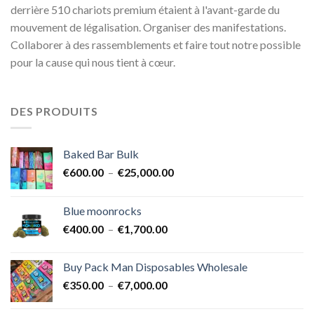
derrière 510 chariots premium étaient à l'avant-garde du
mouvement de légalisation. Organiser des manifestations.
Collaborer à des rassemblements et faire tout notre possible
pour la cause qui nous tient à cœur.
DES PRODUITS
Baked Bar Bulk
Plage
€
600.00
–
€
25,000.00
de
prix :
Blue moonrocks
€600.00
Plage
€
400.00
–
€
1,700.00
à
de
€25,000.00
prix :
Buy Pack Man Disposables Wholesale
€400.00
Plage
€
350.00
–
€
7,000.00
à
de
€1,700.00
prix :