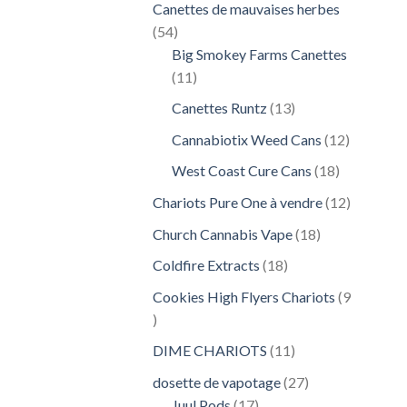
Canettes de mauvaises herbes
54
54
produits
Big Smokey Farms Canettes
11
11
produits
13
Canettes Runtz
13
produits
12
Cannabiotix Weed Cans
12
produits
18
West Coast Cure Cans
18
produits
12
Chariots Pure One à vendre
12
produits
18
Church Cannabis Vape
18
produits
18
Coldfire Extracts
18
produits
Cookies High Flyers Chariots
9
9
produits
11
DIME CHARIOTS
11
produits
27
dosette de vapotage
27
17
produits
Juul Pods
17