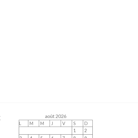
x
août 2026
L
M
M
J
V
S
D
1
2