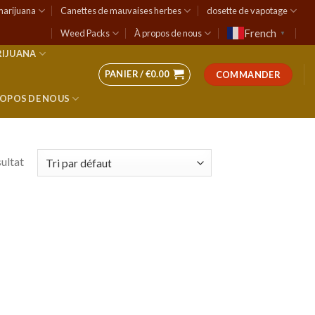
marijuana
Canettes de mauvaises herbes
dosette de vapotage
French
Weed Packs
À propos de nous
▼
RIJUANA
PANIER /
€
0.00
COMMANDER
ROPOS DE NOUS
sultat