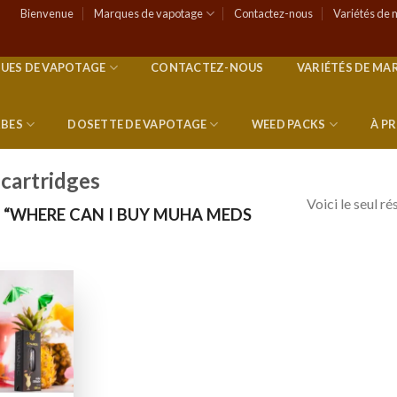
Bienvenue
Marques de vapotage
Contactez-nous
Variétés de 
UES DE VAPOTAGE
CONTACTEZ-NOUS
VARIÉTÉS DE MA
RBES
DOSETTE DE VAPOTAGE
WEED PACKS
À P
cartridges
Voici le seul ré
 “WHERE CAN I BUY MUHA MEDS
Add to
wishlist