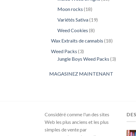
produits
18
Moon rocks
18
produits
19
Variétés Sativa
19
produits
8
Weed Cookies
8
produits
18
Wax Extraits de cannabis
18
produits
3
Weed Packs
3
produits
3
Jungle Boys Weed Packs
3
produits
MAGASINEZ MAINTENANT
Considéré comme l'un des sites
DE
Web les plus anciens et les plus
simples de vente par