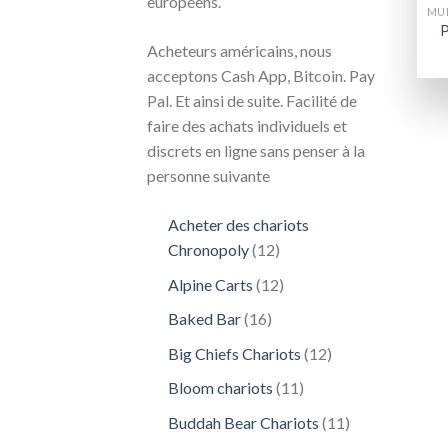
européens.
P
Acheteurs américains, nous
acceptons Cash App, Bitcoin. Pay
Pal. Et ainsi de suite. Facilité de
faire des achats individuels et
discrets en ligne sans penser à la
personne suivante
Acheter des chariots
12
Chronopoly
12
produits
12
Alpine Carts
12
produits
16
Baked Bar
16
produits
12
Big Chiefs Chariots
12
produits
11
Bloom chariots
11
produits
11
Buddah Bear Chariots
11
produits