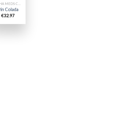
MUHA MEDS CHARIOTS
in Colada
€
32.97