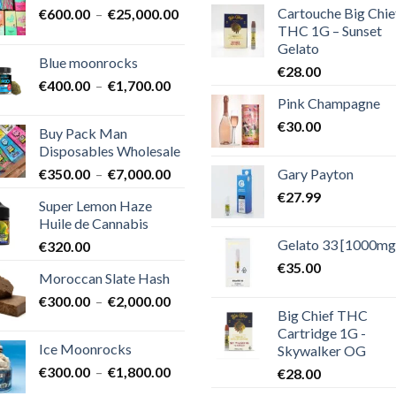
Cartouche Big Chie
Plage
€
600.00
–
€
25,000.00
THC 1G – Sunset
de
Gelato
prix :
Blue moonrocks
€600.00
€
28.00
Plage
€
400.00
–
€
1,700.00
à
Pink Champagne
de
€25,000.00
prix :
€
30.00
Buy Pack Man
€400.00
Disposables Wholesale
à
Plage
Gary Payton
€
350.00
–
€
7,000.00
€1,700.00
de
€
27.99
Super Lemon Haze
prix :
Huile de Cannabis
€350.00
Gelato 33 [1000mg
€
320.00
à
€7,000.00
€
35.00
Moroccan Slate Hash
Plage
€
300.00
–
€
2,000.00
Big Chief THC
de
Cartridge 1G -
prix :
Ice Moonrocks
Skywalker OG
€300.00
Plage
€
300.00
–
€
1,800.00
€
28.00
à
de
€2,000.00