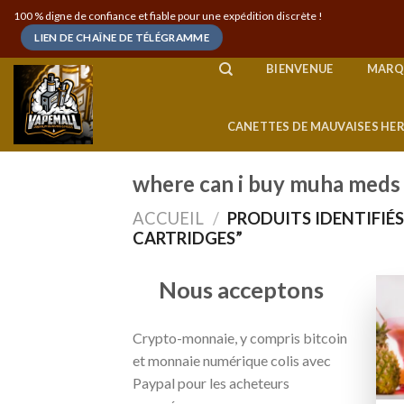
Skip
100 % digne de confiance et fiable pour une expédition discrète !
to
LIEN DE CHAÎNE DE TÉLÉGRAMME
content
BIENVENUE
MARQ
CANETTES DE MAUVAISES HE
where can i buy muha meds 
ACCUEIL
/
PRODUITS IDENTIFIÉS
CARTRIDGES”
Nous acceptons
Crypto-monnaie, y compris bitcoin
et monnaie numérique colis avec
Paypal pour les acheteurs