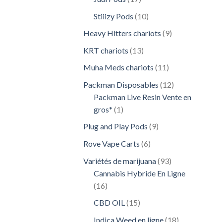
produits
10
Stiiizy Pods
10
produits
9
Heavy Hitters chariots
9
produits
13
KRT chariots
13
produits
11
Muha Meds chariots
11
produits
12
Packman Disposables
12
produits
Packman Live Resin Vente en
1
gros*
1
produit
9
Plug and Play Pods
9
produits
6
Rove Vape Carts
6
produits
93
Variétés de marijuana
93
produits
Cannabis Hybride En Ligne
16
16
produits
15
CBD OIL
15
produits
18
Indica Weed en ligne
18