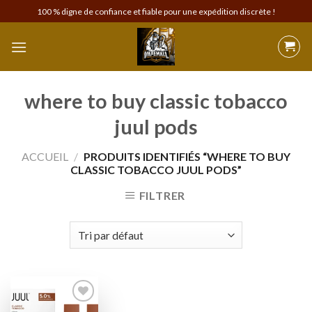
Skip
100 % digne de confiance et fiable pour une expédition discrète !
to
content
where to buy classic tobacco
juul pods
ACCUEIL
/
PRODUITS IDENTIFIÉS “WHERE TO BUY
CLASSIC TOBACCO JUUL PODS”
FILTRER