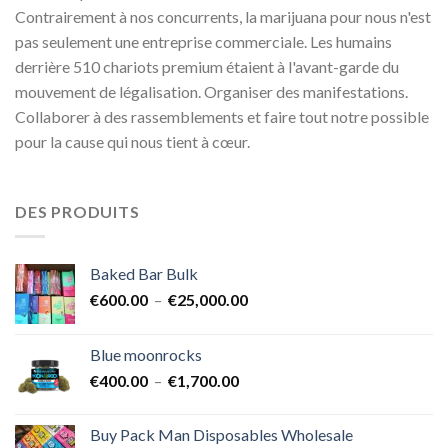
Contrairement à nos concurrents, la marijuana pour nous n'est
pas seulement une entreprise commerciale. Les humains
derrière 510 chariots premium étaient à l'avant-garde du
mouvement de légalisation. Organiser des manifestations.
Collaborer à des rassemblements et faire tout notre possible
pour la cause qui nous tient à cœur.
DES PRODUITS
Baked Bar Bulk
Plage
€
600.00
–
€
25,000.00
de
prix :
Blue moonrocks
€600.00
Plage
€
400.00
–
€
1,700.00
à
de
€25,000.00
prix :
Buy Pack Man Disposables Wholesale
€400.00