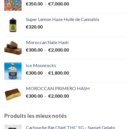
Plage
€
350.00
–
€
7,000.00
à
de
€1,700.00
prix :
Super Lemon Haze Huile de Cannabis
€350.00
€
320.00
à
€7,000.00
Moroccan Slate Hash
Plage
€
300.00
–
€
2,000.00
de
prix :
Ice Moonrocks
€300.00
Plage
€
300.00
–
€
1,800.00
à
de
€2,000.00
prix :
MOROCCAN PRIMERO HASH
€300.00
Plage
€
300.00
–
€
2,000.00
à
de
€1,800.00
prix :
€300.00
Produits les mieux notés
à
€2,000.00
Cartouche Big Chief THC 1G – Sunset Gelato