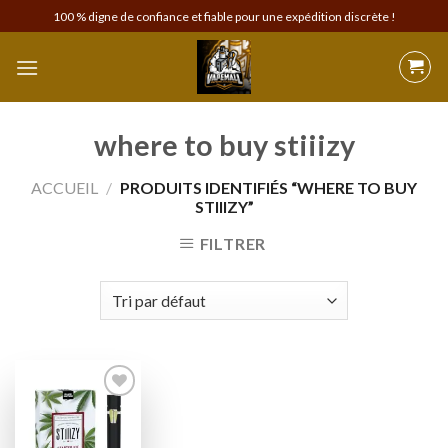
Skip
100 % digne de confiance et fiable pour une expédition discrète !
to
content
where to buy stiiizy
ACCUEIL
/
PRODUITS IDENTIFIÉS “WHERE TO BUY
STIIIZY”
FILTRER
Add to