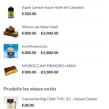
prix :
Super Lemon Haze Huile de Cannabis
€350.00
€
320.00
à
€7,000.00
Moroccan Slate Hash
Plage
€
300.00
–
€
2,000.00
de
prix :
Ice Moonrocks
€300.00
Plage
€
300.00
–
€
1,800.00
à
de
€2,000.00
prix :
MOROCCAN PRIMERO HASH
€300.00
Plage
€
300.00
–
€
2,000.00
à
de
€1,800.00
prix :
€300.00
Produits les mieux notés
à
€2,000.00
Cartouche Big Chief THC 1G – Sunset Gelato
€
28.00