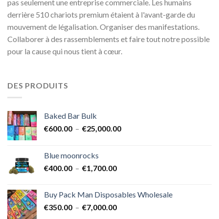
pas seulement une entreprise commerciale. Les humains
derrière 510 chariots premium étaient à l'avant-garde du
mouvement de légalisation. Organiser des manifestations.
Collaborer à des rassemblements et faire tout notre possible
pour la cause qui nous tient à cœur.
DES PRODUITS
Baked Bar Bulk
Plage
€
600.00
–
€
25,000.00
de
prix :
Blue moonrocks
€600.00
Plage
€
400.00
–
€
1,700.00
à
de
€25,000.00
prix :
Buy Pack Man Disposables Wholesale
€400.00
Plage
€
350.00
–
€
7,000.00
à
de
€1,700.00