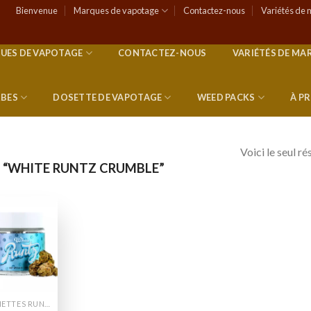
Bienvenue
Marques de vapotage
Contactez-nous
Variétés de 
UES DE VAPOTAGE
CONTACTEZ-NOUS
VARIÉTÉS DE MA
RBES
DOSETTE DE VAPOTAGE
WEED PACKS
À P
Voici le seul ré
S “WHITE RUNTZ CRUMBLE”
Add to
wishlist
CANETTES RUNTZ