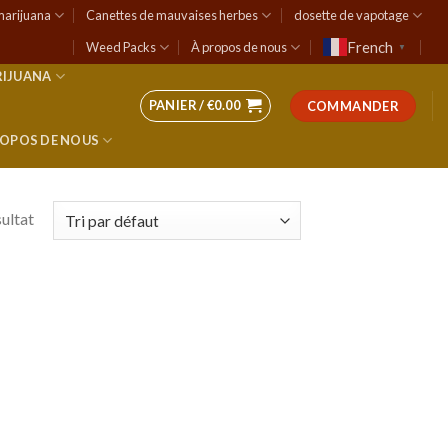
marijuana
Canettes de mauvaises herbes
dosette de vapotage
French
Weed Packs
À propos de nous
▼
RIJUANA
PANIER /
€
0.00
COMMANDER
ROPOS DE NOUS
sultat