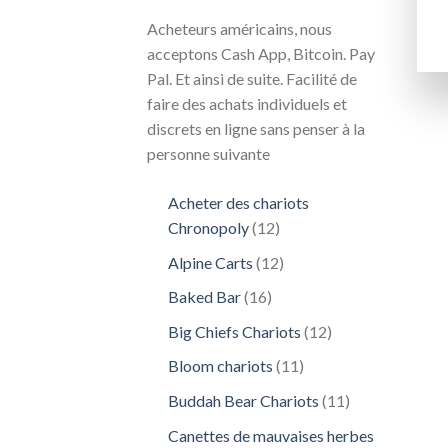
Acheteurs américains, nous
acceptons Cash App, Bitcoin. Pay
Pal. Et ainsi de suite. Facilité de
faire des achats individuels et
discrets en ligne sans penser à la
personne suivante
Acheter des chariots
12
Chronopoly
12
produits
12
Alpine Carts
12
produits
16
Baked Bar
16
produits
12
Big Chiefs Chariots
12
produits
11
Bloom chariots
11
produits
11
Buddah Bear Chariots
11
produits
Canettes de mauvaises herbes