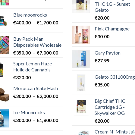
THC 1G – Sunset
de
Gelato
prix :
Blue moonrocks
€600.00
€
28.00
Plage
€
400.00
–
€
1,700.00
à
Pink Champagne
de
€25,000.00
prix :
€
30.00
Buy Pack Man
€400.00
Disposables Wholesale
à
Plage
Gary Payton
€
350.00
–
€
7,000.00
€1,700.00
de
€
27.99
Super Lemon Haze
prix :
Huile de Cannabis
€350.00
Gelato 33 [1000mg
€
320.00
à
€7,000.00
€
35.00
Moroccan Slate Hash
Plage
€
300.00
–
€
2,000.00
Big Chief THC
de
Cartridge 1G -
prix :
Ice Moonrocks
Skywalker OG
€300.00
Plage
€
300.00
–
€
1,800.00
€
28.00
à
de
€2,000.00
Cream N' Mints Jui
prix :