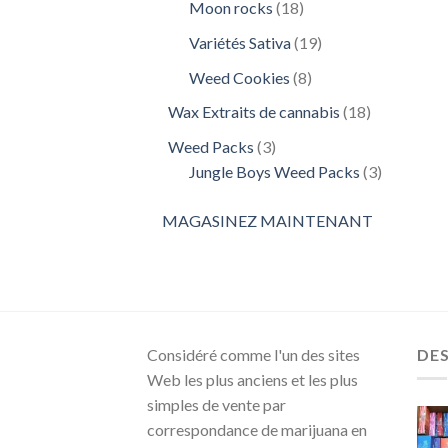
18
Moon rocks
18
produits
19
Variétés Sativa
19
produits
8
Weed Cookies
8
produits
18
Wax Extraits de cannabis
18
produits
3
Weed Packs
3
produits
3
Jungle Boys Weed Packs
3
produits
MAGASINEZ MAINTENANT
Considéré comme l'un des sites
DE
Web les plus anciens et les plus
simples de vente par
correspondance de marijuana en