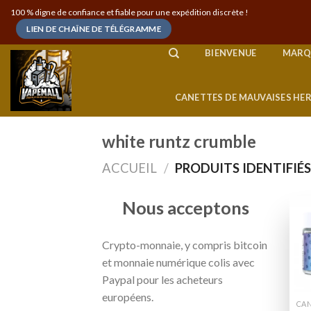
Skip
100 % digne de confiance et fiable pour une expédition discrète !
to
LIEN DE CHAÎNE DE TÉLÉGRAMME
content
BIENVENUE
MARQ
CANETTES DE MAUVAISES HE
white runtz crumble
ACCUEIL
/
PRODUITS IDENTIFIÉ
Nous acceptons
Crypto-monnaie, y compris bitcoin
et monnaie numérique colis avec
Paypal pour les acheteurs
européens.