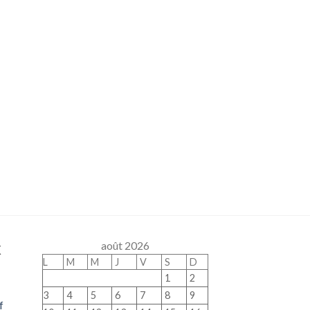
x
août 2026
L
M
M
J
V
S
D
1
2
3
4
5
6
7
8
9
f