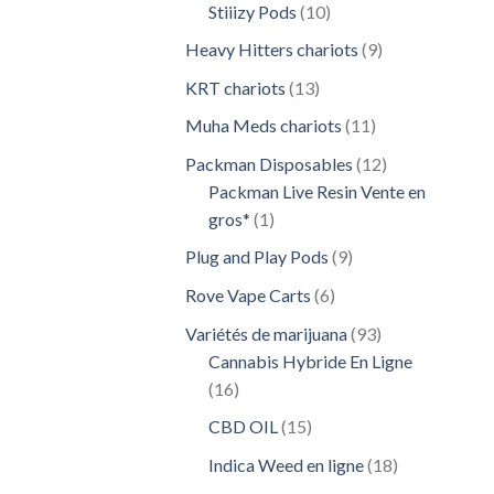
10
Stiiizy Pods
10
produits
9
Heavy Hitters chariots
9
produits
13
KRT chariots
13
produits
11
Muha Meds chariots
11
produits
12
Packman Disposables
12
produits
Packman Live Resin Vente en
1
gros*
1
produit
9
Plug and Play Pods
9
produits
6
Rove Vape Carts
6
produits
93
Variétés de marijuana
93
produits
Cannabis Hybride En Ligne
16
16
produits
15
CBD OIL
15
produits
18
Indica Weed en ligne
18
produits