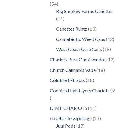
54
54
produits
Big Smokey Farms Canettes
11
11
produits
13
Canettes Runtz
13
produits
12
Cannabiotix Weed Cans
12
produits
18
West Coast Cure Cans
18
produits
12
Chariots Pure One à vendre
12
produits
18
Church Cannabis Vape
18
produits
18
Coldfire Extracts
18
produits
Cookies High Flyers Chariots
9
9
produits
11
DIME CHARIOTS
11
produits
27
dosette de vapotage
27
17
produits
Juul Pods
17
produits