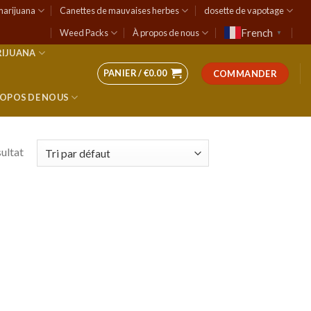
marijuana
Canettes de mauvaises herbes
dosette de vapotage
French
Weed Packs
À propos de nous
▼
RIJUANA
PANIER /
€
0.00
COMMANDER
ROPOS DE NOUS
sultat