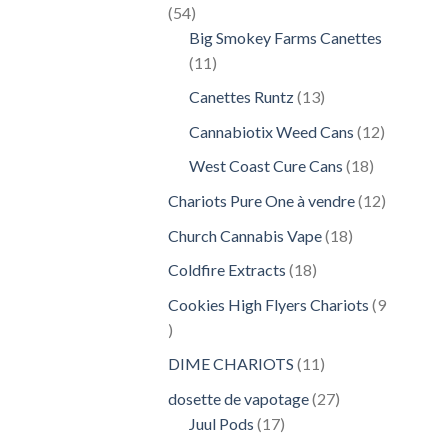
54
54
produits
Big Smokey Farms Canettes
11
11
produits
13
Canettes Runtz
13
produits
12
Cannabiotix Weed Cans
12
produits
18
West Coast Cure Cans
18
produits
12
Chariots Pure One à vendre
12
produits
18
Church Cannabis Vape
18
produits
18
Coldfire Extracts
18
produits
Cookies High Flyers Chariots
9
9
produits
11
DIME CHARIOTS
11
produits
27
dosette de vapotage
27
17
produits
Juul Pods
17
produits