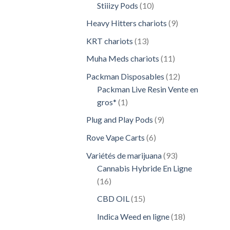
10
Stiiizy Pods
10
produits
9
Heavy Hitters chariots
9
produits
13
KRT chariots
13
produits
11
Muha Meds chariots
11
produits
12
Packman Disposables
12
produits
Packman Live Resin Vente en
1
gros*
1
produit
9
Plug and Play Pods
9
produits
6
Rove Vape Carts
6
produits
93
Variétés de marijuana
93
produits
Cannabis Hybride En Ligne
16
16
produits
15
CBD OIL
15
produits
18
Indica Weed en ligne
18
produits