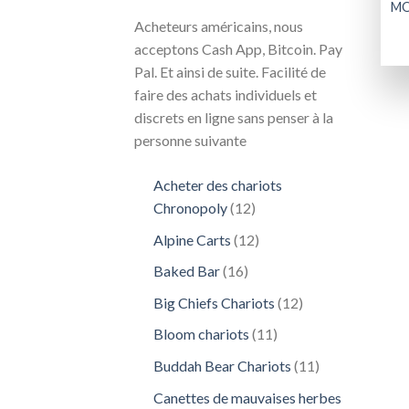
M
Acheteurs américains, nous
acceptons Cash App, Bitcoin. Pay
Pal. Et ainsi de suite. Facilité de
faire des achats individuels et
discrets en ligne sans penser à la
personne suivante
Acheter des chariots
12
Chronopoly
12
produits
12
Alpine Carts
12
produits
16
Baked Bar
16
produits
12
Big Chiefs Chariots
12
produits
11
Bloom chariots
11
produits
11
Buddah Bear Chariots
11
produits
Canettes de mauvaises herbes