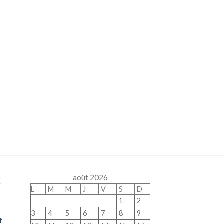
x
août 2026
L
M
M
J
V
S
D
1
2
3
4
5
6
7
8
9
f