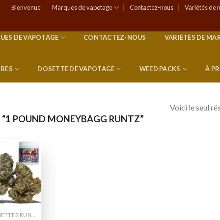
Bienvenue
Marques de vapotage
Contactez-nous
Variétés de 
UES DE VAPOTAGE
CONTACTEZ-NOUS
VARIÉTÉS DE MA
RBES
DOSETTE DE VAPOTAGE
WEED PACKS
À P
Voici le seul ré
S “1 POUND MONEYBAGG RUNTZ”
Add to
wishlist
CANETTES RUNTZ