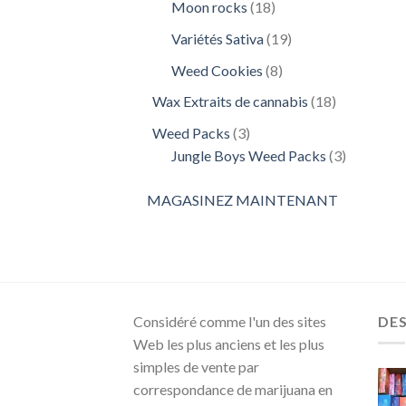
18
Moon rocks
18
produits
19
Variétés Sativa
19
produits
8
Weed Cookies
8
produits
18
Wax Extraits de cannabis
18
produits
3
Weed Packs
3
produits
3
Jungle Boys Weed Packs
3
produits
MAGASINEZ MAINTENANT
Considéré comme l'un des sites
DE
Web les plus anciens et les plus
simples de vente par
correspondance de marijuana en