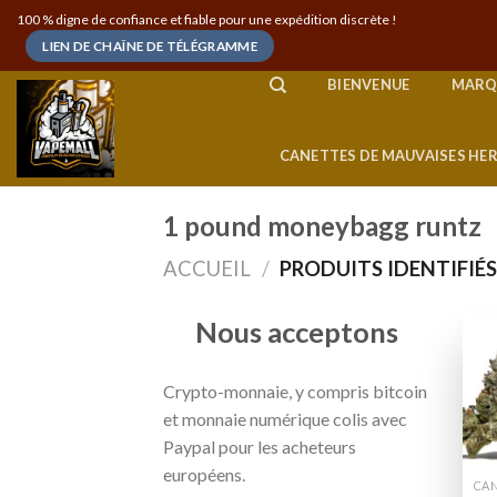
Skip
100 % digne de confiance et fiable pour une expédition discrète !
to
LIEN DE CHAÎNE DE TÉLÉGRAMME
content
BIENVENUE
MARQ
CANETTES DE MAUVAISES HE
1 pound moneybagg runtz
ACCUEIL
/
PRODUITS IDENTIFIÉ
Nous acceptons
Crypto-monnaie, y compris bitcoin
et monnaie numérique colis avec
Paypal pour les acheteurs
européens.