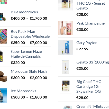
THC 1G – Sunset
de
Gelato
prix :
Blue moonrocks
€600.00
€
28.00
Plage
€
400.00
–
€
1,700.00
à
Pink Champagne
de
€25,000.00
prix :
€
30.00
Buy Pack Man
€400.00
Disposables Wholesale
à
Plage
Gary Payton
€
350.00
–
€
7,000.00
€1,700.00
de
€
27.99
Super Lemon Haze
prix :
Huile de Cannabis
€350.00
Gelato 33 [1000mg
€
320.00
à
€7,000.00
€
35.00
Moroccan Slate Hash
Plage
€
300.00
–
€
2,000.00
Big Chief THC
de
Cartridge 1G -
prix :
Ice Moonrocks
Skywalker OG
€300.00
Plage
€
300.00
–
€
1,800.00
€
28.00
à
de
€2,000.00
Cream N' Mints Jui
prix :