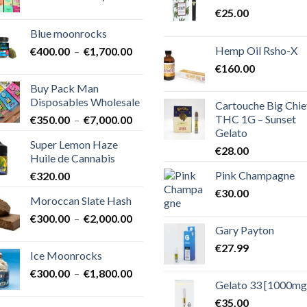
de
€
25.00
prix :
Blue moonrocks
€600.00
Hemp Oil Rsho-X
Plage
€
400.00
–
€
1,700.00
à
de
€25,000.00
€
160.00
prix :
Buy Pack Man
€400.00
Disposables Wholesale
Cartouche Big Chie
à
THC 1G – Sunset
Plage
€
350.00
–
€
7,000.00
€1,700.00
Gelato
de
Super Lemon Haze
prix :
€
28.00
Huile de Cannabis
€350.00
Pink Champagne
€
320.00
à
€7,000.00
€
30.00
Moroccan Slate Hash
Plage
€
300.00
–
€
2,000.00
Gary Payton
de
prix :
€
27.99
Ice Moonrocks
€300.00
Plage
€
300.00
–
€
1,800.00
à
Gelato 33 [1000mg
de
€2,000.00
prix :
€
35.00