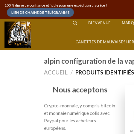
Skip
100 % digne de confiance et fiable pour une expédition discrète !
to
LIEN DE CHAÎNE DE TÉLÉGRAMME
content
BIENVENUE
MARQ
CANETTES DE MAUVAISES HE
alpin configuration de la va
ACCUEIL
/
PRODUITS IDENTIFIÉS
Nous acceptons
Crypto-monnaie, y compris bitcoin
et monnaie numérique colis avec
Paypal pour les acheteurs
européens.
AL