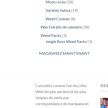
18
Moon rocks
18
produits
19
Variétés Sativa
19
produits
8
Weed Cookies
8
produits
18
Wax Extraits de cannabis
18
produits
3
Weed Packs
3
produits
3
Jungle Boys Weed Packs
3
produits
MAGASINEZ MAINTENANT
Considéré comme l'un des sites
DE
Web les plus anciens et les plus
simples de vente par
correspondance de marijuana en