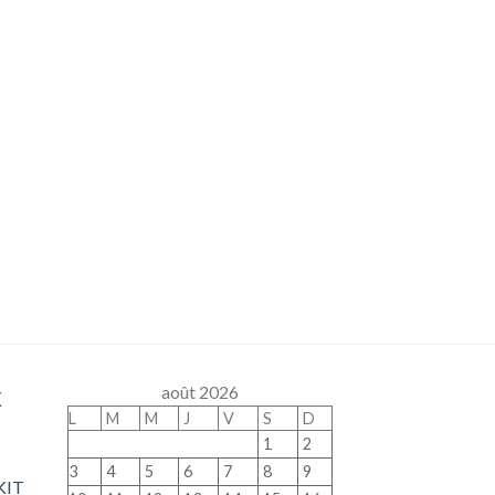
x
août 2026
L
M
M
J
V
S
D
1
2
3
4
5
6
7
8
9
KIT