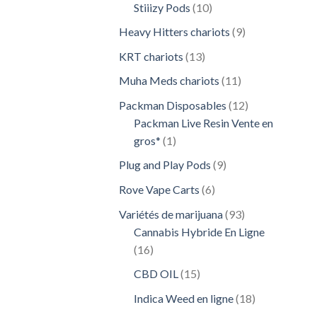
10
Stiiizy Pods
10
produits
9
Heavy Hitters chariots
9
produits
13
KRT chariots
13
produits
11
Muha Meds chariots
11
produits
12
Packman Disposables
12
produits
Packman Live Resin Vente en
1
gros*
1
produit
9
Plug and Play Pods
9
produits
6
Rove Vape Carts
6
produits
93
Variétés de marijuana
93
produits
Cannabis Hybride En Ligne
16
16
produits
15
CBD OIL
15
produits
18
Indica Weed en ligne
18
produits