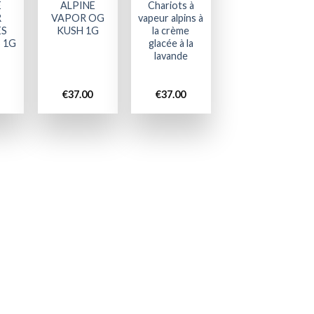
E
ALPINE
Chariots à
R
VAPOR OG
vapeur alpins à
ES
KUSH 1G
la crème
 1G
glacée à la
lavande
€
37.00
€
37.00