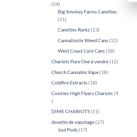
54
54
produits
Big Smokey Farms Canettes
11
11
produits
13
Canettes Runtz
13
produits
12
Cannabiotix Weed Cans
12
produits
18
West Coast Cure Cans
18
produits
12
Chariots Pure One à vendre
12
produits
18
Church Cannabis Vape
18
produits
18
Coldfire Extracts
18
produits
Cookies High Flyers Chariots
9
9
produits
11
DIME CHARIOTS
11
produits
27
dosette de vapotage
27
17
produits
Juul Pods
17
produits