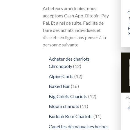
Acheteurs américains, nous
C
acceptons Cash App, Bitcoin. Pay
Pal. Et ainsi de suite. Facilité de
P
faire des achats individuels et
discrets en ligne sans penser à la
personne suivante
Acheter des chariots
12
Chronopoly
12
produits
12
Alpine Carts
12
produits
16
Baked Bar
16
produits
12
Big Chiefs Chariots
12
AL
produits
11
Bloom chariots
11
a
produits
11
Buddah Bear Chariots
11
produits
Canettes de mauvaises herbes