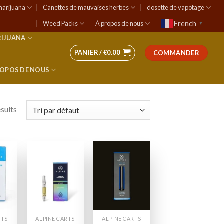
marijuana
Canettes de mauvaises herbes
dosette de vapotage
French
Weed Packs
À propos de nous
▼
RIJUANA
PANIER /
€
0.00
COMMANDER
ROPOS DE NOUS
esults
 to
Add to
Add to
list
wishlist
wishlist
RTS
ALPINE CARTS
ALPINE CARTS