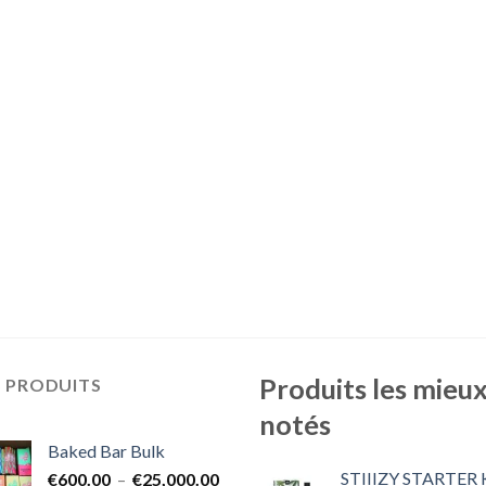
Produits les mieu
S PRODUITS
notés
Baked Bar Bulk
STIIIZY STARTER 
Plage
€
600.00
–
€
25,000.00