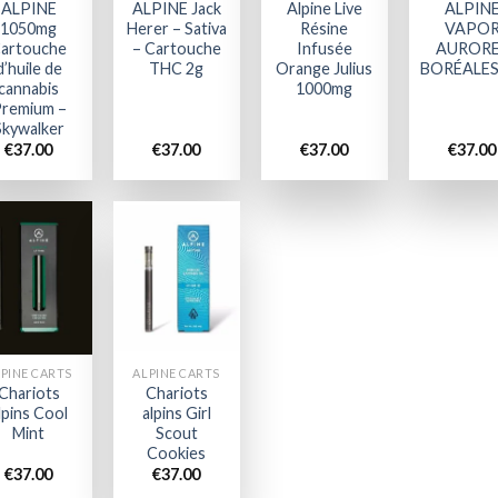
ALPINE
ALPINE Jack
Alpine Live
ALPIN
1050mg
Herer – Sativa
Résine
VAPO
artouche
– Cartouche
Infusée
AUROR
d’huile de
THC 2g
Orange Julius
BORÉALES
cannabis
1000mg
remium –
Skywalker
€
37.00
€
37.00
€
37.00
€
37.00
Add to
Add to
wishlist
wishlist
PINE CARTS
ALPINE CARTS
Chariots
Chariots
lpins Cool
alpins Girl
Mint
Scout
Cookies
€
37.00
€
37.00