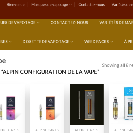
Bienvenue
Marques de vapotage
Contactez-nous
Variétés de 
UES DE VAPOTAGE
CONTACTEZ-NOUS
VARIÉTÉS DE MA
RBES
DOSETTE DE VAPOTAGE
WEED PACKS
À P
pe
Showing all 8 r
 “ALPIN CONFIGURATION DE LA VAPE”
Add to
Add to
Add to
Add
wishlist
wishlist
wishlist
wish
PINE CARTS
ALPINE CARTS
ALPINE CARTS
ALPINE CA