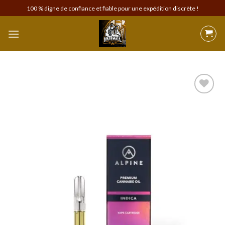
Skip
100 % digne de confiance et fiable pour une expédition discrète !
to
content
Add to
wishlist