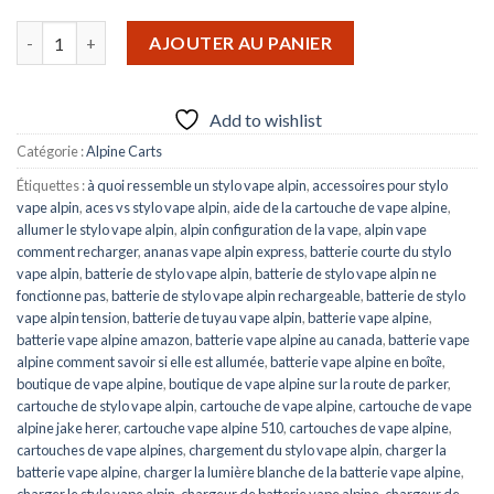
quantité de ALPINE 1050mg Cartouche d'huile de cannabis Prem
AJOUTER AU PANIER
Add to wishlist
Catégorie :
Alpine Carts
Étiquettes :
à quoi ressemble un stylo vape alpin
,
accessoires pour stylo
vape alpin
,
aces vs stylo vape alpin
,
aide de la cartouche de vape alpine
,
allumer le stylo vape alpin
,
alpin configuration de la vape
,
alpin vape
comment recharger
,
ananas vape alpin express
,
batterie courte du stylo
vape alpin
,
batterie de stylo vape alpin
,
batterie de stylo vape alpin ne
fonctionne pas
,
batterie de stylo vape alpin rechargeable
,
batterie de stylo
vape alpin tension
,
batterie de tuyau vape alpin
,
batterie vape alpine
,
batterie vape alpine amazon
,
batterie vape alpine au canada
,
batterie vape
alpine comment savoir si elle est allumée
,
batterie vape alpine en boîte
,
boutique de vape alpine
,
boutique de vape alpine sur la route de parker
,
cartouche de stylo vape alpin
,
cartouche de vape alpine
,
cartouche de vape
alpine jake herer
,
cartouche vape alpine 510
,
cartouches de vape alpine
,
cartouches de vape alpines
,
chargement du stylo vape alpin
,
charger la
batterie vape alpine
,
charger la lumière blanche de la batterie vape alpine
,