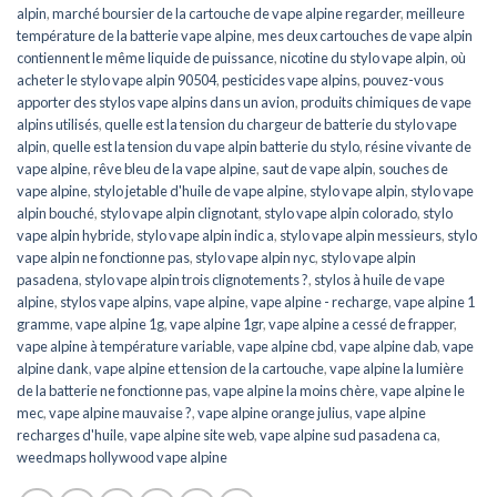
alpin
,
marché boursier de la cartouche de vape alpine regarder
,
meilleure
température de la batterie vape alpine
,
mes deux cartouches de vape alpin
contiennent le même liquide de puissance
,
nicotine du stylo vape alpin
,
où
acheter le stylo vape alpin 90504
,
pesticides vape alpins
,
pouvez-vous
apporter des stylos vape alpins dans un avion
,
produits chimiques de vape
alpins utilisés
,
quelle est la tension du chargeur de batterie du stylo vape
alpin
,
quelle est la tension du vape alpin batterie du stylo
,
résine vivante de
vape alpine
,
rêve bleu de la vape alpine
,
saut de vape alpin
,
souches de
vape alpine
,
stylo jetable d'huile de vape alpine
,
stylo vape alpin
,
stylo vape
alpin bouché
,
stylo vape alpin clignotant
,
stylo vape alpin colorado
,
stylo
vape alpin hybride
,
stylo vape alpin indic a
,
stylo vape alpin messieurs
,
stylo
vape alpin ne fonctionne pas
,
stylo vape alpin nyc
,
stylo vape alpin
pasadena
,
stylo vape alpin trois clignotements ?
,
stylos à huile de vape
alpine
,
stylos vape alpins
,
vape alpine
,
vape alpine - recharge
,
vape alpine 1
gramme
,
vape alpine 1g
,
vape alpine 1gr
,
vape alpine a cessé de frapper
,
vape alpine à température variable
,
vape alpine cbd
,
vape alpine dab
,
vape
alpine dank
,
vape alpine et tension de la cartouche
,
vape alpine la lumière
de la batterie ne fonctionne pas
,
vape alpine la moins chère
,
vape alpine le
mec
,
vape alpine mauvaise ?
,
vape alpine orange julius
,
vape alpine
recharges d'huile
,
vape alpine site web
,
vape alpine sud pasadena ca
,
weedmaps hollywood vape alpine