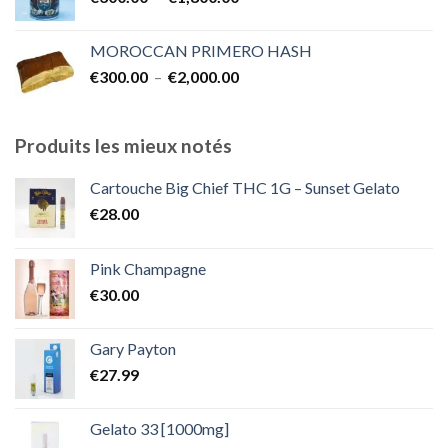
de
€2,000.00
prix :
MOROCCAN PRIMERO HASH
€300.00
Plage
€
300.00
–
€
2,000.00
à
de
€1,800.00
prix :
€300.00
Produits les mieux notés
à
€2,000.00
Cartouche Big Chief THC 1G – Sunset Gelato
€
28.00
Pink Champagne
€
30.00
Gary Payton
€
27.99
Gelato 33 [1000mg]