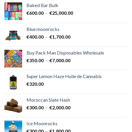
Baked Bar Bulk
Plage
€
600.00
–
€
25,000.00
de
prix :
Blue moonrocks
€600.00
Plage
€
400.00
–
€
1,700.00
à
de
€25,000.00
prix :
Buy Pack Man Disposables Wholesale
€400.00
Plage
€
350.00
–
€
7,000.00
à
de
€1,700.00
prix :
Super Lemon Haze Huile de Cannabis
€350.00
€
320.00
à
€7,000.00
Moroccan Slate Hash
Plage
€
300.00
–
€
2,000.00
de
prix :
Ice Moonrocks
€300.00
Plage
€
300.00
–
€
1,800.00
à