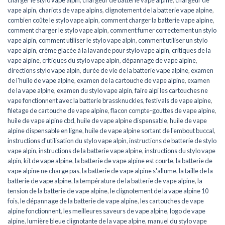
charger le stylo vape alpin
,
chargeur de batterie vape alpine
,
chargeur de
vape alpin
,
chariots de vape alpins
,
clignotement de la batterie vape alpine
,
combien coûte le stylo vape alpin
,
comment charger la batterie vape alpine
,
comment charger le stylo vape alpin
,
comment fumer correctement un stylo
vape alpin
,
comment utiliser le stylo vape alpin
,
comment utiliser un stylo
vape alpin
,
crème glacée à la lavande pour stylo vape alpin
,
critiques de la
vape alpine
,
critiques du stylo vape alpin
,
dépannage de vape alpine
,
directions stylo vape alpin
,
durée de vie de la batterie vape alpine
,
examen
de l'huile de vape alpine
,
examen de la cartouche de vape alpine
,
examen
de la vape alpine
,
examen du stylo vape alpin
,
faire alpi les cartouches ne
vape fonctionnent avec la batterie brassknuckles
,
festivals de vape alpine
,
filetage de cartouche de vape alpine
,
flacon compte-gouttes de vape alpine
,
huile de vape alpine cbd
,
huile de vape alpine dispensable
,
huile de vape
alpine dispensable en ligne
,
huile de vape alpine sortant de l'embout buccal
,
instructions d'utilisation du stylo vape alpin
,
instructions de batterie de stylo
vape alpin
,
instructions de la batterie vape alpine
,
instructions du stylo vape
alpin
,
kit de vape alpine
,
la batterie de vape alpine est courte
,
la batterie de
vape alpine ne charge pas
,
la batterie de vape alpine s'allume
,
la taille de la
batterie de vape alpine
,
la température de la batterie de vape alpine
,
la
tension de la batterie de vape alpine
,
le clignotement de la vape alpine 10
fois
,
le dépannage de la batterie de vape alpine
,
les cartouches de vape
alpine fonctionnent
,
les meilleures saveurs de vape alpine
,
logo de vape
alpine
,
lumière bleue clignotante de la vape alpine
,
manuel du stylo vape