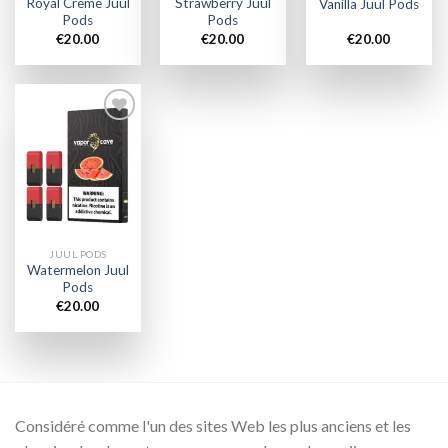
Royal Crème Juul
Strawberry Juul
Vanilla Juul Pods
Pods
Pods
€
20.00
€
20.00
€
20.00
Add to
wishlist
JUUL PODS
Watermelon Juul
Pods
€
20.00
Considéré comme l'un des sites Web les plus anciens et les