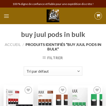
Skip
100 % digne de confiance et fiable pour une expédition discrète !
to
content
buy juul pods in bulk
ACCUEIL
/
PRODUITS IDENTIFIÉS “BUY JUUL PODS IN
BULK”
FILTRER
Add to
Add to
Add to