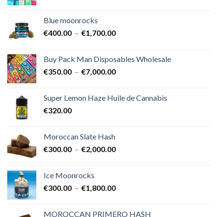
de
prix :
Blue moonrocks
€600.00
Plage
€
400.00
–
€
1,700.00
à
de
€25,000.00
prix :
Buy Pack Man Disposables Wholesale
€400.00
Plage
€
350.00
–
€
7,000.00
à
de
€1,700.00
prix :
Super Lemon Haze Huile de Cannabis
€350.00
€
320.00
à
€7,000.00
Moroccan Slate Hash
Plage
€
300.00
–
€
2,000.00
de
prix :
Ice Moonrocks
€300.00
Plage
€
300.00
–
€
1,800.00
à
de
€2,000.00
prix :
MOROCCAN PRIMERO HASH