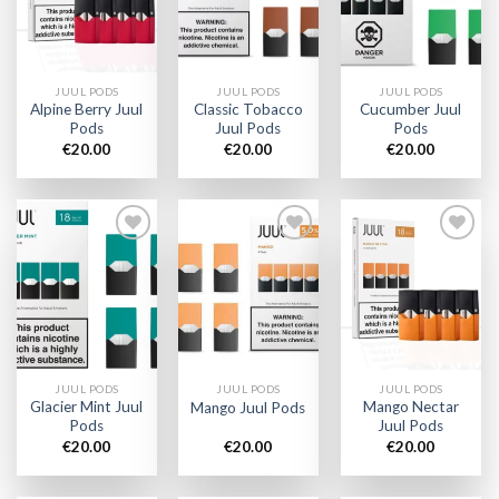
wishlist
wishlist
wishlist
JUUL PODS
JUUL PODS
JUUL PODS
Alpine Berry Juul
Classic Tobacco
Cucumber Juul
Pods
Juul Pods
Pods
€
20.00
€
20.00
€
20.00
Add to
Add to
Add to
wishlist
wishlist
wishlist
JUUL PODS
JUUL PODS
JUUL PODS
Glacier Mint Juul
Mango Nectar
Mango Juul Pods
Pods
Juul Pods
€
20.00
€
20.00
€
20.00