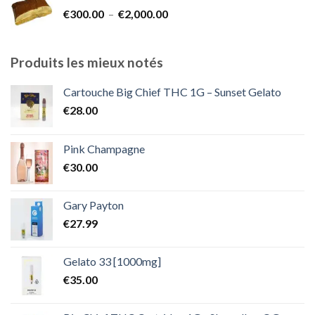
€300.00
Plage
€
300.00
–
€
2,000.00
à
de
€1,800.00
prix :
€300.00
Produits les mieux notés
à
€2,000.00
Cartouche Big Chief THC 1G – Sunset Gelato
€
28.00
Pink Champagne
€
30.00
Gary Payton
€
27.99
Gelato 33 [1000mg]
€
35.00