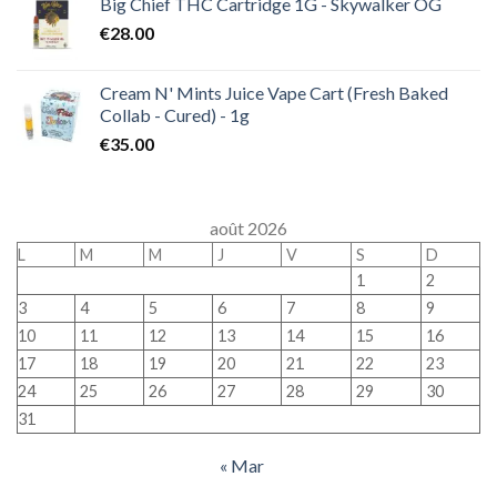
Big Chief THC Cartridge 1G - Skywalker OG
€
28.00
Cream N' Mints Juice Vape Cart (Fresh Baked
Collab - Cured) - 1g
€
35.00
août 2026
L
M
M
J
V
S
D
1
2
3
4
5
6
7
8
9
10
11
12
13
14
15
16
17
18
19
20
21
22
23
24
25
26
27
28
29
30
31
« Mar