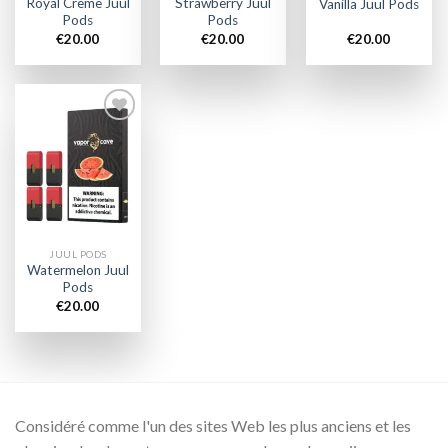
Royal Crème Juul
Strawberry Juul
Vanilla Juul Pods
Pods
Pods
€
20.00
€
20.00
€
20.00
Add to
wishlist
JUUL PODS
Watermelon Juul
Pods
€
20.00
Considéré comme l'un des sites Web les plus anciens et les