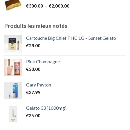
€300.00
Plage
€
300.00
–
€
2,000.00
à
de
€1,800.00
prix :
€300.00
Produits les mieux notés
à
€2,000.00
Cartouche Big Chief THC 1G – Sunset Gelato
€
28.00
Pink Champagne
€
30.00
Gary Payton
€
27.99
Gelato 33 [1000mg]
€
35.00