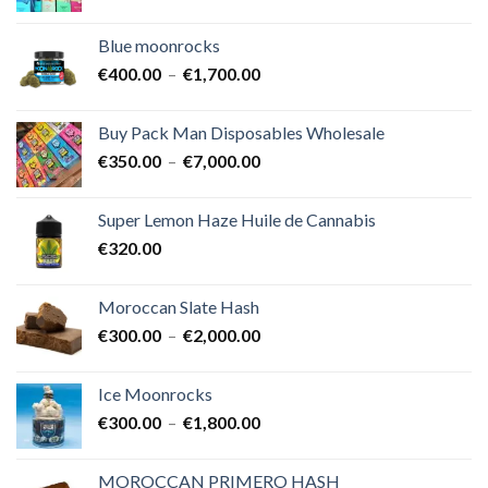
de
prix :
Blue moonrocks
€600.00
Plage
€
400.00
–
€
1,700.00
à
de
€25,000.00
prix :
Buy Pack Man Disposables Wholesale
€400.00
Plage
€
350.00
–
€
7,000.00
à
de
€1,700.00
prix :
Super Lemon Haze Huile de Cannabis
€350.00
€
320.00
à
€7,000.00
Moroccan Slate Hash
Plage
€
300.00
–
€
2,000.00
de
prix :
Ice Moonrocks
€300.00
Plage
€
300.00
–
€
1,800.00
à
de
€2,000.00
prix :
MOROCCAN PRIMERO HASH