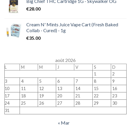
Big Chief THC Cartridge 1G - Skywalker OG
€
28.00
Cream N' Mints Juice Vape Cart (Fresh Baked
Collab - Cured) - 1g
€
35.00
août 2026
L
M
M
J
V
S
D
1
2
3
4
5
6
7
8
9
10
11
12
13
14
15
16
17
18
19
20
21
22
23
24
25
26
27
28
29
30
31
« Mar