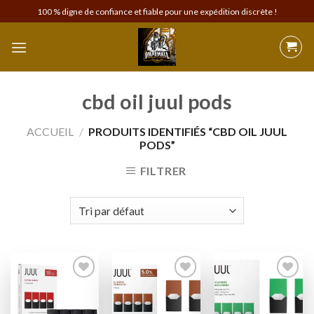
Skip
100 % digne de confiance et fiable pour une expédition discrète !
to
content
cbd oil juul pods
ACCUEIL
/
PRODUITS IDENTIFIÉS “CBD OIL JUUL
PODS”
FILTRER
Add to
Add to
Add to