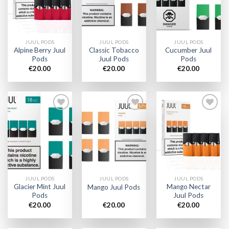
wishlist
wishlist
wishlist
JUUL PODS
JUUL PODS
JUUL PODS
Alpine Berry Juul
Classic Tobacco
Cucumber Juul
Pods
Juul Pods
Pods
€
20.00
€
20.00
€
20.00
Add to
Add to
Add to
wishlist
wishlist
wishlist
JUUL PODS
JUUL PODS
JUUL PODS
Glacier Mint Juul
Mango Nectar
Mango Juul Pods
Pods
Juul Pods
€
20.00
€
20.00
€
20.00