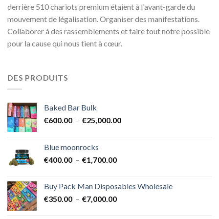
derrière 510 chariots premium étaient à l'avant-garde du
mouvement de légalisation. Organiser des manifestations.
Collaborer à des rassemblements et faire tout notre possible
pour la cause qui nous tient à cœur.
DES PRODUITS
Baked Bar Bulk
Plage
€
600.00
–
€
25,000.00
de
prix :
Blue moonrocks
€600.00
Plage
€
400.00
–
€
1,700.00
à
de
€25,000.00
prix :
Buy Pack Man Disposables Wholesale
€400.00
Plage
€
350.00
–
€
7,000.00
à
de
€1,700.00
prix :