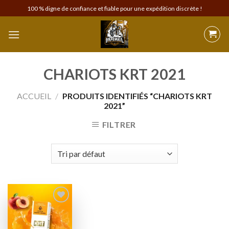
Skip
100 % digne de confiance et fiable pour une expédition discrète !
to
content
CHARIOTS KRT 2021
ACCUEIL
/
PRODUITS IDENTIFIÉS “CHARIOTS KRT
2021”
FILTRER
Add to