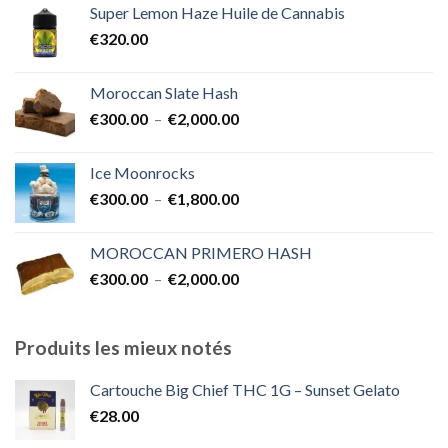
Super Lemon Haze Huile de Cannabis
€350.00
€
320.00
à
€7,000.00
Moroccan Slate Hash
Plage
€
300.00
–
€
2,000.00
de
prix :
Ice Moonrocks
€300.00
Plage
€
300.00
–
€
1,800.00
à
de
€2,000.00
prix :
MOROCCAN PRIMERO HASH
€300.00
Plage
€
300.00
–
€
2,000.00
à
de
€1,800.00
prix :
€300.00
Produits les mieux notés
à
€2,000.00
Cartouche Big Chief THC 1G – Sunset Gelato
€
28.00