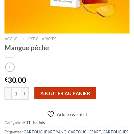
ACCUEIL
/
KRT CHARIOTS
Mangue pêche
30.00
€
quantité de Mangue pêche
AJOUTER AU PANIER
Add to wishlist
Catégorie :
KRT chariots
Étiquettes :
CARTOUCHE KRT YANG
,
CARTOUCHES KRT
,
CARTOUCHES