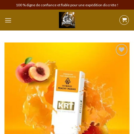
Skip
100 % digne de confiance et fiable pour une expédition discrète !
to
content
Add to
wishlist