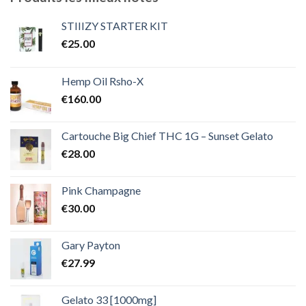
à
€2,000.00
STIIIZY STARTER KIT
€
25.00
Hemp Oil Rsho-X
€
160.00
Cartouche Big Chief THC 1G – Sunset Gelato
€
28.00
Pink Champagne
€
30.00
Gary Payton
€
27.99
Gelato 33 [1000mg]