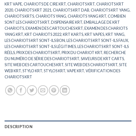
KRT VAPE
,
CHARIOTS DE CIRE KRT
,
CHARIOTS KRT
,
CHARIOTS KRT
2020
,
CHARIOTS KRT 2021
,
CHARIOTS KRT DAB
,
CHARIOTS KRT YANG
,
CHARIOTS KRTS
,
CHARIOTS YANG
,
CHARIOTS YANG KRT
,
COMBIEN
SONT LES CHARIOTS KRT
,
DISPENSAIRE KRT
,
EMBALLAGE DE KRT
CHARIOTS
,
EXAMEN DES CARTOUCHES KRT
,
EXAMEN DES CHARIOTS
YANG KRT
,
KRT CHARIOTS 2022
,
KRT KARTS
,
KRT VAPES
,
KRT YANG
,
LES CHARIOTS KRT SONT-ILS BON
,
LES CHARIOTS KRT SONT-ILS FAUX
,
LES CHARIOTS KRT SONT-ILS LÉGITIMES
,
LES CHARIOTS KRT SONT-ILS
RÉELS
,
PRIX DES CHARIOTS KRT
,
PRIX DU CHARIOT KRT
,
RECHERCHE
DU NUMÉRO DE SÉRIE DES CHARIOTS KRT
,
SAVEURS DE KRT CARTS
,
SITE WEB DES CARTOUCHES KRT
,
SITE WEB DES CHARIOTS KRT
,
SITE
WEB KRT
,
STYLO KRT
,
STYLOS KRT
,
VAPE KRT
,
VÉRIFICATION DES
CHARIOTS KRT
DESCRIPTION