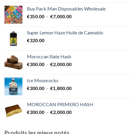
prix :
Buy Pack Man Disposables Wholesale
€400.00
Plage
€
350.00
–
€
7,000.00
à
de
€1,700.00
prix :
Super Lemon Haze Huile de Cannabis
€350.00
€
320.00
à
€7,000.00
Moroccan Slate Hash
Plage
€
300.00
–
€
2,000.00
de
prix :
Ice Moonrocks
€300.00
Plage
€
300.00
–
€
1,800.00
à
de
€2,000.00
prix :
MOROCCAN PRIMERO HASH
€300.00
Plage
€
300.00
–
€
2,000.00
à
de
€1,800.00
prix :
€300.00
Produits les mieux notés