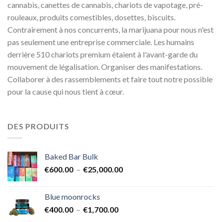
cannabis, canettes de cannabis, chariots de vapotage, pré-
rouleaux, produits comestibles, dosettes, biscuits.
Contrairement à nos concurrents, la marijuana pour nous n'est
pas seulement une entreprise commerciale. Les humains
derrière 510 chariots premium étaient à l'avant-garde du
mouvement de légalisation. Organiser des manifestations.
Collaborer à des rassemblements et faire tout notre possible
pour la cause qui nous tient à cœur.
DES PRODUITS
Baked Bar Bulk
Plage
€
600.00
–
€
25,000.00
de
prix :
Blue moonrocks
€600.00
Plage
€
400.00
–
€
1,700.00
à
de
€25,000.00