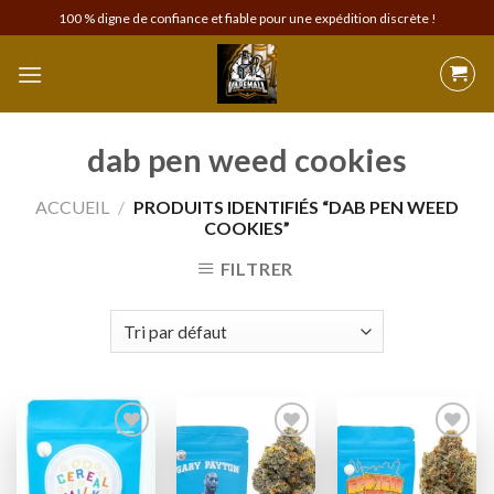
Skip
100 % digne de confiance et fiable pour une expédition discrète !
to
content
dab pen weed cookies
ACCUEIL
/
PRODUITS IDENTIFIÉS “DAB PEN WEED
COOKIES”
FILTRER
Add to
Add to
Add to