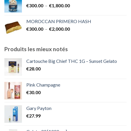
€300.00
Plage
€
300.00
–
€
1,800.00
à
de
€2,000.00
prix :
MOROCCAN PRIMERO HASH
€300.00
Plage
€
300.00
–
€
2,000.00
à
de
€1,800.00
prix :
€300.00
Produits les mieux notés
à
€2,000.00
Cartouche Big Chief THC 1G – Sunset Gelato
€
28.00
Pink Champagne
€
30.00
Gary Payton
€
27.99