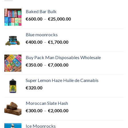
Baked Bar Bulk
Plage
€
600.00
–
€
25,000.00
de
prix :
Blue moonrocks
€600.00
Plage
€
400.00
–
€
1,700.00
à
de
€25,000.00
prix :
Buy Pack Man Disposables Wholesale
€400.00
Plage
€
350.00
–
€
7,000.00
à
de
€1,700.00
prix :
Super Lemon Haze Huile de Cannabis
€350.00
€
320.00
à
€7,000.00
Moroccan Slate Hash
Plage
€
300.00
–
€
2,000.00
de
prix :
Ice Moonrocks