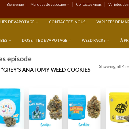
Bienvenue
Marques de vapotage
Contactez-nous
Variétés de 
UES DE VAPOTAGE
CONTACTEZ-NOUS
VARIÉTÉS DE MA
RBES
DOSETTE DE VAPOTAGE
WEED PACKS
À P
es episode
Showing all 4 r
S “GREY'S ANATOMY WEED COOKIES
Add to
Add to
Add to
Add
wishlist
wishlist
wishlist
wish