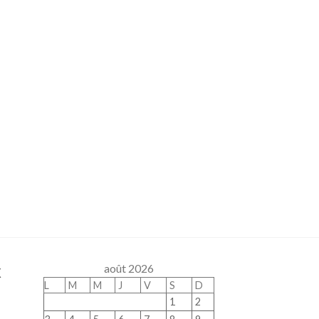
x
août 2026
L
M
M
J
V
S
D
1
2