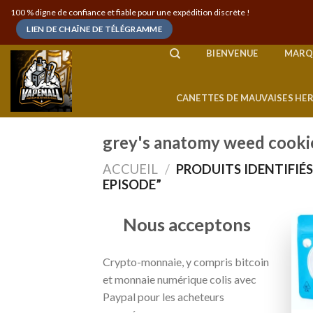
Skip
100 % digne de confiance et fiable pour une expédition discrète !
to
LIEN DE CHAÎNE DE TÉLÉGRAMME
content
BIENVENUE
MARQ
CANETTES DE MAUVAISES HE
grey's anatomy weed cooki
ACCUEIL
/
PRODUITS IDENTIFIÉ
EPISODE”
Nous acceptons
Crypto-monnaie, y compris bitcoin
et monnaie numérique colis avec
Paypal pour les acheteurs