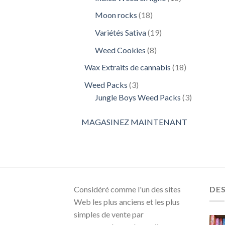
produits
18
Moon rocks
18
produits
19
Variétés Sativa
19
produits
8
Weed Cookies
8
produits
18
Wax Extraits de cannabis
18
produits
3
Weed Packs
3
produits
3
Jungle Boys Weed Packs
3
produits
MAGASINEZ MAINTENANT
Considéré comme l'un des sites
DE
Web les plus anciens et les plus
simples de vente par