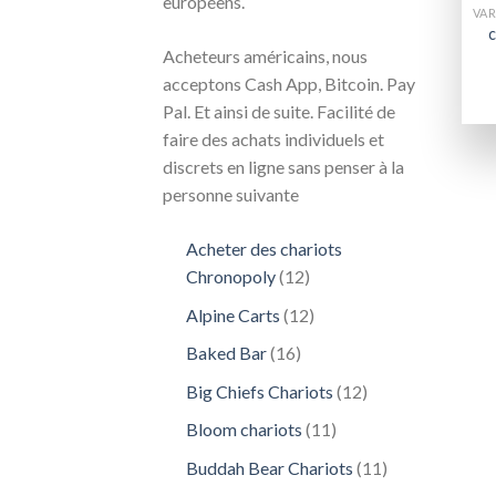
européens.
c
Acheteurs américains, nous
acceptons Cash App, Bitcoin. Pay
Pal. Et ainsi de suite. Facilité de
faire des achats individuels et
discrets en ligne sans penser à la
personne suivante
Acheter des chariots
12
Chronopoly
12
produits
12
Alpine Carts
12
produits
16
Baked Bar
16
produits
12
Big Chiefs Chariots
12
produits
11
Bloom chariots
11
produits
11
Buddah Bear Chariots
11
produits