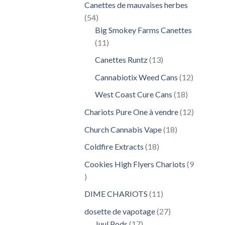
Canettes de mauvaises herbes
54
54
produits
Big Smokey Farms Canettes
11
11
produits
13
Canettes Runtz
13
produits
12
Cannabiotix Weed Cans
12
produits
18
West Coast Cure Cans
18
produits
12
Chariots Pure One à vendre
12
produits
18
Church Cannabis Vape
18
produits
18
Coldfire Extracts
18
produits
Cookies High Flyers Chariots
9
9
produits
11
DIME CHARIOTS
11
produits
27
dosette de vapotage
27
17
produits
Juul Pods
17