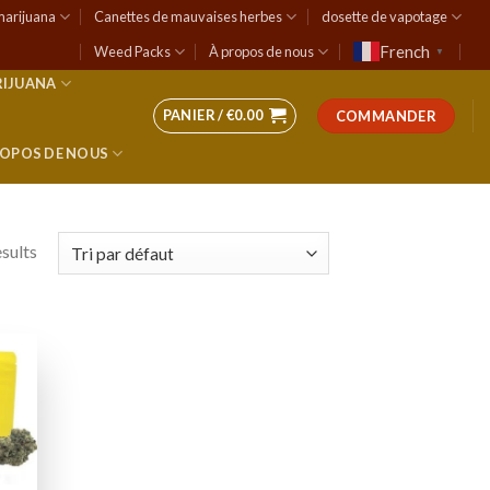
marijuana
Canettes de mauvaises herbes
dosette de vapotage
French
Weed Packs
À propos de nous
▼
RIJUANA
PANIER /
€
0.00
COMMANDER
ROPOS DE NOUS
esults
 to
list