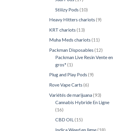
produits
10
Stiiizy Pods
10
produits
9
Heavy Hitters chariots
9
produits
13
KRT chariots
13
produits
11
Muha Meds chariots
11
produits
12
Packman Disposables
12
produits
Packman Live Resin Vente en
1
gros*
1
produit
9
Plug and Play Pods
9
produits
6
Rove Vape Carts
6
produits
93
Variétés de marijuana
93
produits
Cannabis Hybride En Ligne
16
16
produits
15
CBD OIL
15
produits
18
Indica Weed en ligne
18