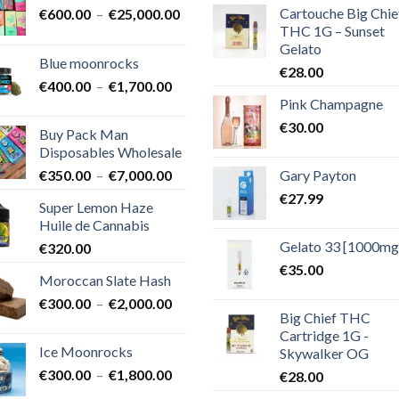
Cartouche Big Chie
Plage
€
600.00
–
€
25,000.00
THC 1G – Sunset
de
Gelato
prix :
Blue moonrocks
€600.00
€
28.00
Plage
€
400.00
–
€
1,700.00
à
Pink Champagne
de
€25,000.00
prix :
€
30.00
Buy Pack Man
€400.00
Disposables Wholesale
à
Plage
Gary Payton
€
350.00
–
€
7,000.00
€1,700.00
de
€
27.99
Super Lemon Haze
prix :
Huile de Cannabis
€350.00
Gelato 33 [1000mg
€
320.00
à
€7,000.00
€
35.00
Moroccan Slate Hash
Plage
€
300.00
–
€
2,000.00
Big Chief THC
de
Cartridge 1G -
prix :
Ice Moonrocks
Skywalker OG
€300.00
Plage
€
300.00
–
€
1,800.00
€
28.00
à
de
€2,000.00