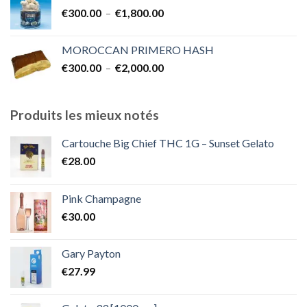
€300.00
Plage
€
300.00
–
€
1,800.00
à
de
€2,000.00
prix :
MOROCCAN PRIMERO HASH
€300.00
Plage
€
300.00
–
€
2,000.00
à
de
€1,800.00
prix :
€300.00
Produits les mieux notés
à
€2,000.00
Cartouche Big Chief THC 1G – Sunset Gelato
€
28.00
Pink Champagne
€
30.00
Gary Payton
€
27.99