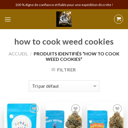
Skip
100 % digne de confiance et fiable pour une expédition discrète !
to
content
how to cook weed cookies
ACCUEIL
/
PRODUITS IDENTIFIÉS “HOW TO COOK
WEED COOKIES”
FILTRER
Add to
Add to
Add to