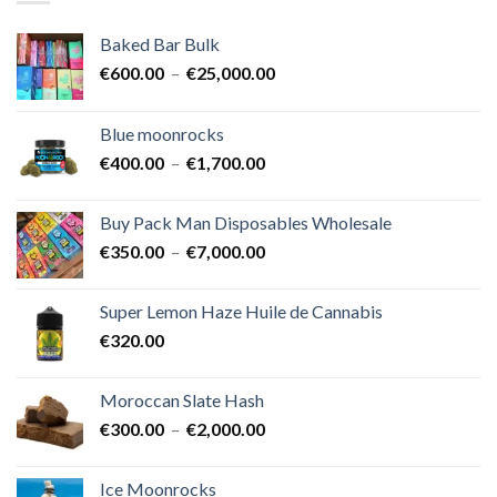
Baked Bar Bulk
Plage
€
600.00
–
€
25,000.00
de
prix :
Blue moonrocks
€600.00
Plage
€
400.00
–
€
1,700.00
à
de
€25,000.00
prix :
Buy Pack Man Disposables Wholesale
€400.00
Plage
€
350.00
–
€
7,000.00
à
de
€1,700.00
prix :
Super Lemon Haze Huile de Cannabis
€350.00
€
320.00
à
€7,000.00
Moroccan Slate Hash
Plage
€
300.00
–
€
2,000.00
de
prix :
Ice Moonrocks