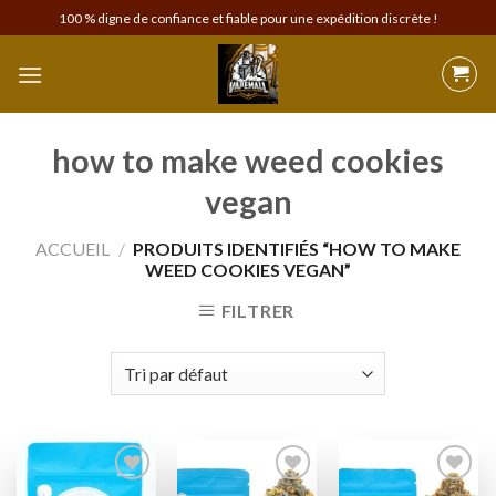
Skip
100 % digne de confiance et fiable pour une expédition discrète !
to
content
how to make weed cookies
vegan
ACCUEIL
/
PRODUITS IDENTIFIÉS “HOW TO MAKE
WEED COOKIES VEGAN”
FILTRER