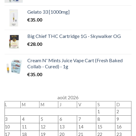
Gelato 33 [1000mg]
€
35.00
Big Chief THC Cartridge 1G - Skywalker OG
€
28.00
Cream N' Mints Juice Vape Cart (Fresh Baked
Collab - Cured) - 1g
€
35.00
août 2026
L
M
M
J
V
S
D
1
2
3
4
5
6
7
8
9
10
11
12
13
14
15
16
17
18
19
20
21
22
23