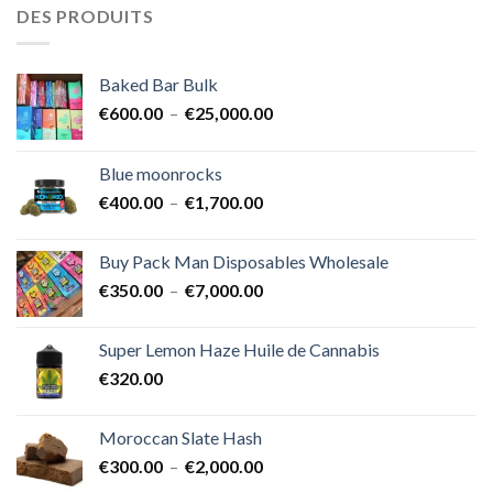
DES PRODUITS
Baked Bar Bulk
Plage
€
600.00
–
€
25,000.00
de
prix :
Blue moonrocks
€600.00
Plage
€
400.00
–
€
1,700.00
à
de
€25,000.00
prix :
Buy Pack Man Disposables Wholesale
€400.00
Plage
€
350.00
–
€
7,000.00
à
de
€1,700.00
prix :
Super Lemon Haze Huile de Cannabis
€350.00
€
320.00
à
€7,000.00
Moroccan Slate Hash
Plage
€
300.00
–
€
2,000.00
de