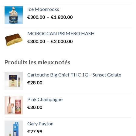
prix :
Ice Moonrocks
€300.00
Plage
€
300.00
–
€
1,800.00
à
de
€2,000.00
prix :
MOROCCAN PRIMERO HASH
€300.00
Plage
€
300.00
–
€
2,000.00
à
de
€1,800.00
prix :
€300.00
Produits les mieux notés
à
€2,000.00
Cartouche Big Chief THC 1G – Sunset Gelato
€
28.00
Pink Champagne
€
30.00
Gary Payton
€
27.99