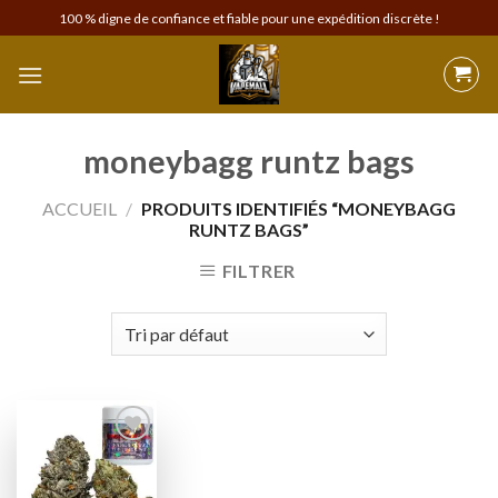
Skip
100 % digne de confiance et fiable pour une expédition discrète !
to
content
moneybagg runtz bags
ACCUEIL
/
PRODUITS IDENTIFIÉS “MONEYBAGG
RUNTZ BAGS”
FILTRER
Add to