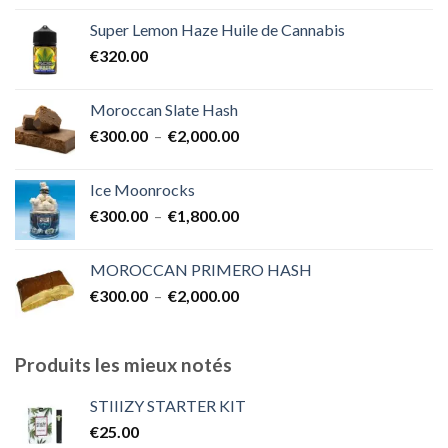
prix :
Super Lemon Haze Huile de Cannabis
€350.00
€
320.00
à
€7,000.00
Moroccan Slate Hash
Plage
€
300.00
–
€
2,000.00
de
prix :
Ice Moonrocks
€300.00
Plage
€
300.00
–
€
1,800.00
à
de
€2,000.00
prix :
MOROCCAN PRIMERO HASH
€300.00
Plage
€
300.00
–
€
2,000.00
à
de
€1,800.00
prix :
€300.00
Produits les mieux notés
à
€2,000.00
STIIIZY STARTER KIT
€
25.00