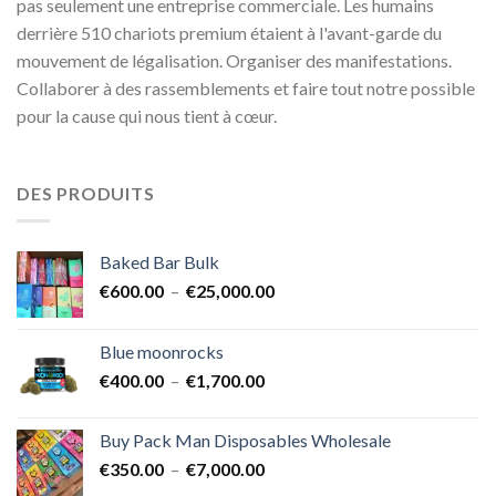
pas seulement une entreprise commerciale. Les humains
derrière 510 chariots premium étaient à l'avant-garde du
mouvement de légalisation. Organiser des manifestations.
Collaborer à des rassemblements et faire tout notre possible
pour la cause qui nous tient à cœur.
DES PRODUITS
Baked Bar Bulk
Plage
€
600.00
–
€
25,000.00
de
prix :
Blue moonrocks
€600.00
Plage
€
400.00
–
€
1,700.00
à
de
€25,000.00
prix :
Buy Pack Man Disposables Wholesale
€400.00
Plage
€
350.00
–
€
7,000.00
à
de
€1,700.00