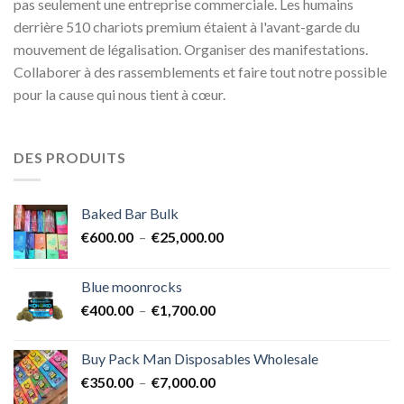
pas seulement une entreprise commerciale. Les humains
derrière 510 chariots premium étaient à l'avant-garde du
mouvement de légalisation. Organiser des manifestations.
Collaborer à des rassemblements et faire tout notre possible
pour la cause qui nous tient à cœur.
DES PRODUITS
Baked Bar Bulk
Plage
€
600.00
–
€
25,000.00
de
prix :
Blue moonrocks
€600.00
Plage
€
400.00
–
€
1,700.00
à
de
€25,000.00
prix :
Buy Pack Man Disposables Wholesale
€400.00
Plage
€
350.00
–
€
7,000.00
à
de
€1,700.00