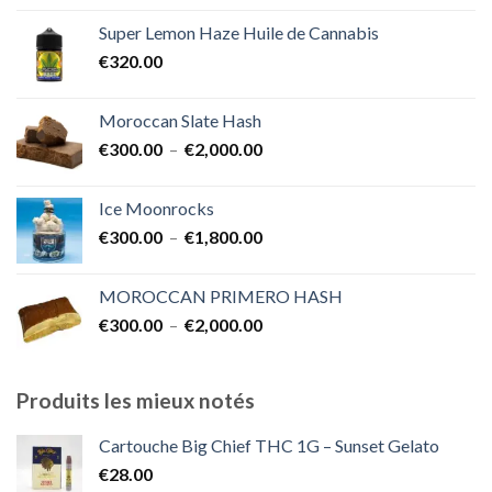
prix :
Super Lemon Haze Huile de Cannabis
€350.00
€
320.00
à
€7,000.00
Moroccan Slate Hash
Plage
€
300.00
–
€
2,000.00
de
prix :
Ice Moonrocks
€300.00
Plage
€
300.00
–
€
1,800.00
à
de
€2,000.00
prix :
MOROCCAN PRIMERO HASH
€300.00
Plage
€
300.00
–
€
2,000.00
à
de
€1,800.00
prix :
€300.00
Produits les mieux notés
à
€2,000.00
Cartouche Big Chief THC 1G – Sunset Gelato
€
28.00