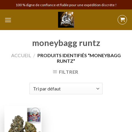
Skip
100 % digne de confiance et fiable pour une expédition discrète !
to
content
moneybagg runtz
ACCUEIL
/
PRODUITS IDENTIFIÉS “MONEYBAGG
RUNTZ”
FILTRER
Add to