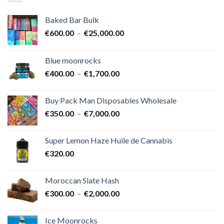
Baked Bar Bulk
Plage
€
600.00
–
€
25,000.00
de
prix :
Blue moonrocks
€600.00
Plage
€
400.00
–
€
1,700.00
à
de
€25,000.00
prix :
Buy Pack Man Disposables Wholesale
€400.00
Plage
€
350.00
–
€
7,000.00
à
de
€1,700.00
prix :
Super Lemon Haze Huile de Cannabis
€350.00
€
320.00
à
€7,000.00
Moroccan Slate Hash
Plage
€
300.00
–
€
2,000.00
de
prix :
Ice Moonrocks