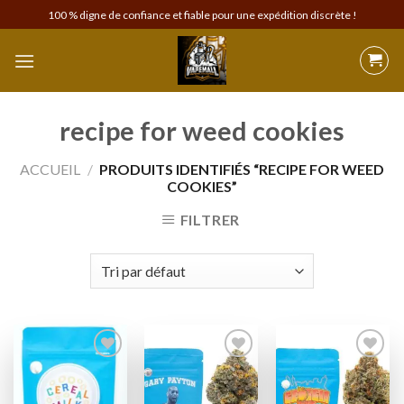
Skip
100 % digne de confiance et fiable pour une expédition discrète !
to
content
recipe for weed cookies
ACCUEIL
/
PRODUITS IDENTIFIÉS “RECIPE FOR WEED
COOKIES”
FILTRER
Add to
Add to
Add to