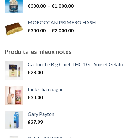
€300.00
Plage
€
300.00
–
€
1,800.00
à
de
€2,000.00
prix :
MOROCCAN PRIMERO HASH
€300.00
Plage
€
300.00
–
€
2,000.00
à
de
€1,800.00
prix :
€300.00
Produits les mieux notés
à
€2,000.00
Cartouche Big Chief THC 1G – Sunset Gelato
€
28.00
Pink Champagne
€
30.00
Gary Payton
€
27.99