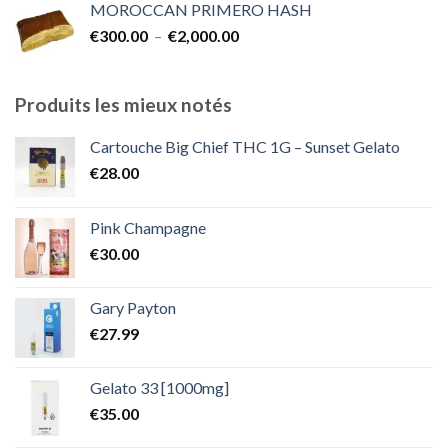
MOROCCAN PRIMERO HASH
€300.00
Plage
€
300.00
–
€
2,000.00
à
de
€1,800.00
prix :
€300.00
Produits les mieux notés
à
€2,000.00
Cartouche Big Chief THC 1G – Sunset Gelato
€
28.00
Pink Champagne
€
30.00
Gary Payton
€
27.99
Gelato 33 [1000mg]
€
35.00