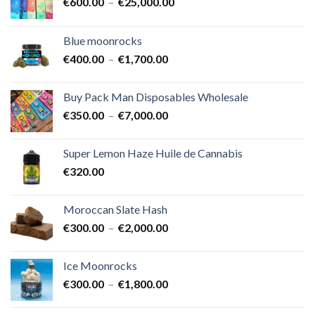
Plage
€
600.00
–
€
25,000.00
de
prix :
Blue moonrocks
€600.00
Plage
€
400.00
–
€
1,700.00
à
de
€25,000.00
prix :
Buy Pack Man Disposables Wholesale
€400.00
Plage
€
350.00
–
€
7,000.00
à
de
€1,700.00
prix :
Super Lemon Haze Huile de Cannabis
€350.00
€
320.00
à
€7,000.00
Moroccan Slate Hash
Plage
€
300.00
–
€
2,000.00
de
prix :
Ice Moonrocks
€300.00
Plage
€
300.00
–
€
1,800.00
à
de
€2,000.00
prix :