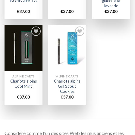
BORÉALES 1G
glacée à la
lavande
€
37.00
€
37.00
€
37.00
Add to
Add to
wishlist
wishlist
ALPINE CARTS
ALPINE CARTS
Chariots alpins
Chariots alpins
Cool Mint
Girl Scout
Cookies
€
37.00
€
37.00
Considéré comme l'un des sites Web les plus anciens et les