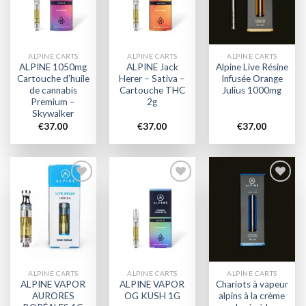
wishlist
wishlist
wishlist
ALPINE CARTS
ALPINE CARTS
ALPINE CARTS
ALPINE 1050mg
ALPINE Jack
Alpine Live Résine
Cartouche d’huile
Herer – Sativa –
Infusée Orange
de cannabis
Cartouche THC
Julius 1000mg
Premium –
2g
Skywalker
€
37.00
€
37.00
€
37.00
Add to
Add to
Add to
wishlist
wishlist
wishlist
ALPINE CARTS
ALPINE CARTS
ALPINE CARTS
ALPINE VAPOR
ALPINE VAPOR
Chariots à vapeur
AURORES
OG KUSH 1G
alpins à la crème