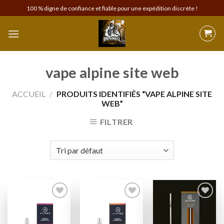
Skip
100 % digne de confiance et fiable pour une expédition discrète !
to
content
vape alpine site web
ACCUEIL
/
PRODUITS IDENTIFIÉS “VAPE ALPINE SITE
WEB”
FILTRER
Add to
Add to
Add to